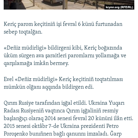
Русский
Українською
Keriç parom keçitiniñ işi fevral 6 künü furtunadan
sebep toqtalğan.
QOŞULIÑIZ!
«Deñiz müdirligi» bildirgeni kibi, Keriç boğazında
üküm sürgen ava şaraitleri paromlarnı yollamağa ve
qarşılamağa imkân bermey.
RFE/RS bütün saytları
Evel «Deñiz müdirligi» Keriç keçitiniñ toqtatılması
mümkün olğanı aqqında bildirgen edi.
Qırım Rusiye tarafından işğal etildi. Ukraina Yuqarı
Radası Rusiyeniñ vaqtınca Qırım işğaliniñ resmiy
başlanğıçı olaraq 2014 senesi fevral 20 kününi ilân etti.
2015 senesi oktâbr 7-de Ukraina prezidenti Petro
Poroşenko bunıñnen bağlı qanunnı imzaladı. Ğarp