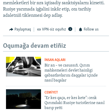
memleketleri bir sıra iqtisadiy sanktsiyalarnı kirsetti.
Rusiye yarımada işğalini inkâr etip, onı tarihiy
adaletniñ tiklenmesi dep adlay.
Paylaşmaq
VPN-siz oquñız
Follow us
Oqumağa devam etiñiz
İNSAN AQLARI
Bir an – ve casussıñ. Qırım
mahkemeleri devlet hainligi
qabaatlavlarını daqqalar içinde
nasıl baqalar
CEMİYET
"Er kes qaça, er kes kete": cenk
Qırımdaki Rusiye turistlerine nasıl
barıp yetti