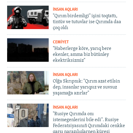
İNSAN AQLARI
"Qırım birdemligi" işini toqtattı,
tintüv ve tutuvlar ise Qırımda daa
çoq oldı
CEMİYET
"Haberlerge köre, yarıq bere
ekenler, amma biz bütünley
ekektriksizmiz"
İNSAN AQLARI
Olğa Skrıpnık: "Qırım azat etilsin
dep, insanlar yarıqsız ve suvsuz
yaşamağa azırlar"
İNSAN AQLARI
"Rusiye Qırımda onı
istemegenlerini bile edi". Rusiye
Federatsiyasınıñ Qırımdaki cenkke
qarşı narazılıqlarnen küreşi