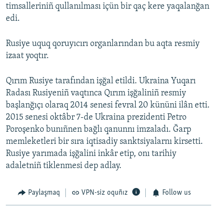
timsalleriniñ qullanılması içün bir qaç kere yaqalanğan
edi.
Rusiye uquq qoruyıcırı organlarından bu aqta resmiy
izaat yoqtır.
Qırım Rusiye tarafından işğal etildi. Ukraina Yuqarı
Radası Rusiyeniñ vaqtınca Qırım işğaliniñ resmiy
başlanğıçı olaraq 2014 senesi fevral 20 kününi ilân etti.
2015 senesi oktâbr 7-de Ukraina prezidenti Petro
Poroşenko bunıñnen bağlı qanunnı imzaladı. Ğarp
memleketleri bir sıra iqtisadiy sanktsiyalarnı kirsetti.
Rusiye yarımada işğalini inkâr etip, onı tarihiy
adaletniñ tiklenmesi dep adlay.
Paylaşmaq
VPN-siz oquñız
Follow us