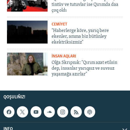
tintüv ve tutuvlar ise Qırımda daa
çoq oldı
CEMİYET
"Haberlerge köre, yarıq bere
ekenler, amma biz bütünley
ekektriksizmiz"
İNSAN AQLARI
Olğa Skrıpnık: "Qırım azat etilsin
dep, insanlar yarıqsız ve suvsuz
yaşamağa azırlar"
QOŞULIÑIZ!
INFO