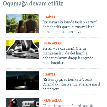
Oqumağa devam etiñiz
CEMİYET
"Er şeyni eki künde taşlap kettim".
Seferberlik qorqusı rusiyelilerni
kene memleketten quva
İNSAN AQLARI
Bir an – ve casussıñ. Qırım
mahkemeleri devlet hainligi
qabaatlavlarını daqqalar içinde
nasıl baqalar
CEMİYET
"Er kes qaça, er kes kete": cenk
Qırımdaki Rusiye turistlerine nasıl
barıp yetti
İNSAN AQLARI
"Qırım birdemligi" işini toqtattı,