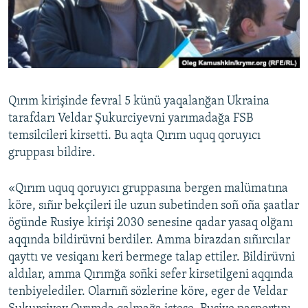
Русский
Українською
QOŞULIÑIZ!
Qırım kirişinde fevral 5 künü yaqalanğan Ukraina
tarafdarı Veldar Şukurciyevni yarımadağa FSB
temsilcileri kirsetti. Bu aqta Qırım uquq qoruyıcı
RFE/RS bütün saytları
gruppası bildire.
«Qırım uquq qoruyıcı gruppasına bergen malümatına
köre, sıñır bekçileri ile uzun subetinden soñ oña şaatlar
ögünde Rusiye kirişi 2030 senesine qadar yasaq olğanı
aqqında bildirüvni berdiler. Amma birazdan sıñırcılar
qayttı ve vesiqanı keri bermege talap ettiler. Bildirüvni
aldılar, amma Qırımğa soñki sefer kirsetilgeni aqqında
tenbiyelediler. Olarnıñ sözlerine köre, eger de Veldar