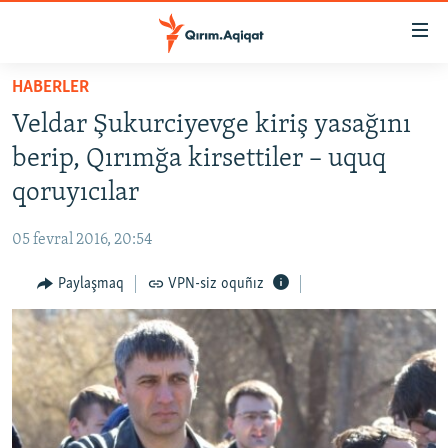
Link
açıqlığı
Esas
HABERLER
mündericege
HABERLER
Veldar Şukurciyevge kiriş yasağını
qaytmaq
SİYASET
Baş
berip, Qırımğa kirsettiler – uquq
İQTİSADİYAT
navigatsiyağa
qoruyıcılar
qaytmaq
CEMİYET
Qıdıruvğa
05 fevral 2016, 20:54
MEDENİYET
qaytmaq
Paylaşmaq
VPN-siz oquñız
İNSAN AQLARI
VİDEO
SÜRET
BLOGLAR
FİKİR