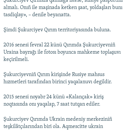
Şukurciyev Qırımda qalmağa istese, Rusiye pasportını
almalı. Onıñ ile maşinada ketken şaat, yoldaşları bunı
tasdiqlay», – denile beyanatta.
Şimdi Şukurciyev Qırım territoriyasında buluna.
2016 senesi fevral 22 künü Qırımda Şukurciyevniñ
Uraina bayrağı ile fotosı boyunca mahkeme toplаşuvı
keçirilmeli.
Şukurciyevniñ Qırım kirişinde Rusiye mahsus
hızmetleri tarafından birinci yaqalanuvı degildir.
2015 senesi noyabr 24 künü «Kalançak» kiriş
noqtasında onı yaqalap, 7 saat tutqan ediler.
Şukurciyev Qırımda Ukrain medeniy merkeziniñ
teşkilâtçılarından biri ola. Aqmescitte ukrain