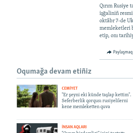
Qırım Rusiye t
işğaliniñ resmi
oktâbr 7-de Uk
memleketleri bi
etip, onı tarih
Paylaşmaq
Oqumağa devam etiñiz
CEMİYET
"Er şeyni eki künde taşlap kettim".
Seferberlik qorqusı rusiyelilerni
kene memleketten quva
İNSAN AQLARI