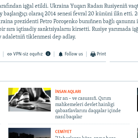
arafından işğal etildi. Ukraina Yuqarı Radası Rusiyeniñ vaq
y başlanğıçı olaraq 2014 senesi fevral 20 kününi ilân etti. 
raina prezidenti Petro Poroşenko bunıñnen bağlı qanunnı 
r sıra iqtisadiy sanktsiyalarnı kirsetti. Rusiye yarımada işğ
iy adaletniñ tiklenmesi dep adlay.
VPN-siz oquñız
Follow us
Print
İNSAN AQLARI
Bir an – ve casussıñ. Qırım
mahkemeleri devlet hainligi
qabaatlavlarını daqqalar içinde
nasıl baqalar
CEMİYET