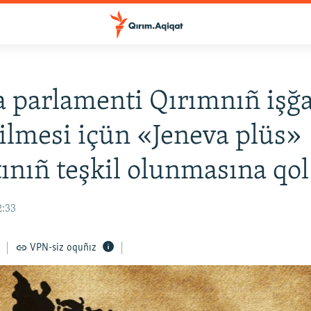
 parlamenti Qırımnıñ işğ
tilmesi içün «Jeneva plüs»
ınıñ teşkil olunmasına qol 
2:33
VPN-siz oquñız