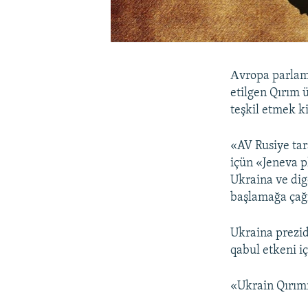
Аvropa parlame
etilgen Qırım 
teşkil etmek ki
«AV Rusiye tar
içün «Jeneva p
Ukraina ve dig
başlamağa çağı
Ukraina prezid
qabul etkeni iç
«Ukrain Qırımı