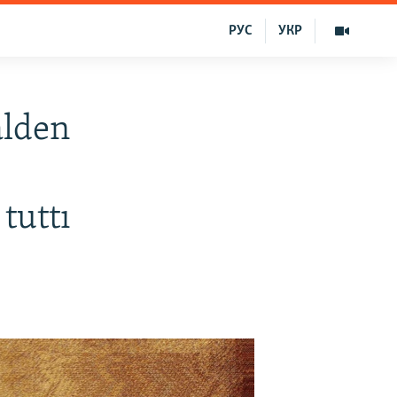
РУС
УКР
alden
tuttı