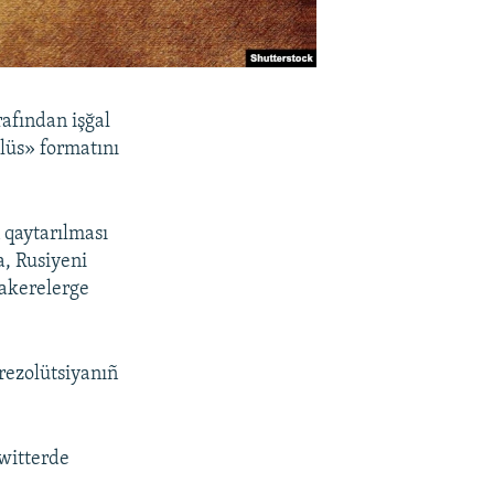
afından işğal
plüs» formatını
 qaytarılması
a, Rusiyeni
zakerelerge
rezolütsiyanıñ
twitterde