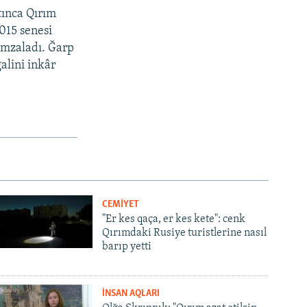
tınca Qırım
2015 senesi
imzaladı. Ğarp
alini inkâr
CEMİYET
"Er kes qaça, er kes kete": cenk
Qırımdaki Rusiye turistlerine nasıl
barıp yetti
İNSAN AQLARI