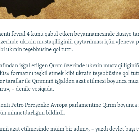
nti fevral 4 künü qabul etken beyannamesinde Rusiye tar
üzerinde ukrain mustaqilliginiñ qaytarılması içün «Jeneva 
bi ukrain teşebbüsine qol tuttı.
afından işğal etilgen Qırım üzerinde ukrain mustaqilliginiñ
lüs» formatını teşkil etmek kibi ukrain teşebbüsine qol tut
er taraflar ile Qırımnıñ işğalden azat etilmesi boyunca mu
ra», – denile vesiqada.
enti Petro Poroşenko Avropa parlamentine Qırım boyunca 
ün minnetdarlığını bildirdi.
nıñ azat etilmesinde müim bir adım», – yazdı devlet başı 