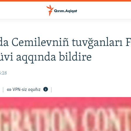
da Cemilevniñ tuvğanları
üvi aqqında bildire
5:28
VPN-siz oquñız