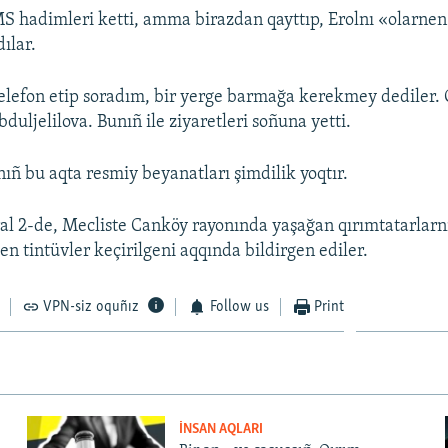
 hadimleri ketti, amma birazdan qayttıp, Erolnı «olarnen 
ılar.
elefon etip soradım, bir yerge barmağa kerekmey dediler. 
bduljelilova. Bunıñ ile ziyaretleri soñuna yetti.
ıñ bu aqta resmiy beyanatları şimdilik yoqtır.
ral 2-de, Mecliste Canköy rayonında yaşağan qırımtatarlarn
en tintüvler keçirilgeni aqqında bildirgen ediler.
VPN-siz oquñız
Follow us
Print
İNSAN AQLARI