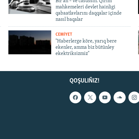
Bir an – ve casussıñ. Qırım
mahkemeleri devlet hainligi
qabaatlavlarını daqqalar içinde
nasıl baqalar
CEMİYET
"Haberlerge köre, yarıq bere
ekenler, amma biz bütünley
ekektriksizmiz"
QOŞULIÑIZ!