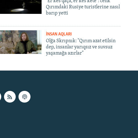
"Er kes qaça, er kes kete": cenk
Qırımdaki Rusiye turistlerine nasıl
barıp yetti
İNSAN AQLARI
Olğa Skrıpnık: "Qırım azat etilsin
dep, insanlar yarıqsız ve suvsuz
yaşamağa azırlar"