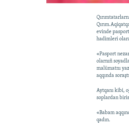
Qırımtatarlarn
Qırım.Aqiqatqa
evinde pasport
hadimleri olar
«Pasport nezar
olarnıñ soyadl
malümatnı yazı
aqqında soraştı
Aytqanı kibi, o
soplardan biri
«Babam aqqında
qadın.