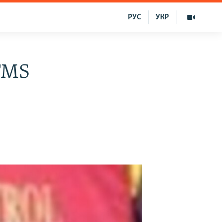
РУС
УКР
 FMS