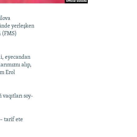
ilova
yünde yerleşken
iñ (FMS)
di, eyecandan
arımıznı alıp,
um Erol
 vaqıtları soy-
 tarif ete