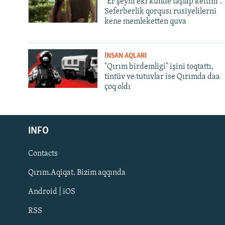
"Er şeyni eki künde taşlap kettim".
Seferberlik qorqusı rusiyelilerni
kene memleketten quva
İNSAN AQLARI
"Qırım birdemligi" işini toqtattı,
tintüv ve tutuvlar ise Qırımda daa
çoq oldı
Русский
INFO
Українською
Contacts
QOŞULIÑIZ!
Qırım.Aqiqat. Bizim aqqında
Android | iOS
RSS