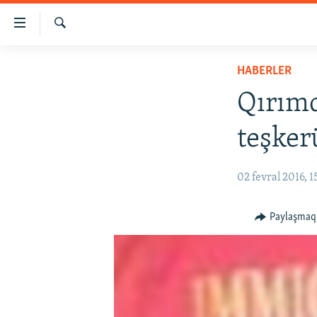
Link
açıqlığı
Qıdırmaq
Esas
HABERLER
HABERLER
mündericege
SİYASET
qaytmaq
Qırım
Baş
İQTİSADİYAT
navigatsiyağa
teşker
CEMİYET
qaytmaq
Qıdıruvğa
MEDENİYET
02 fevral 2016, 1
qaytmaq
İNSAN AQLARI
VİDEO
Paylaşmaq
SÜRET
BLOGLAR
FİKİR