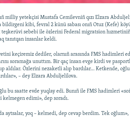
ıñ milliy yetekçisi Mustafa Cemilevniñ qızı Elzara Abduljel
 bildirgeni kibi, fevral 2 künü sabası onıñ Otuz (Kefe) kö
 teşkerüvi sebebi ile özlerini Federal migratsion hızmetin
aq tanıtqan insanlar keldi.
etini keçiremiz dediler, olarnıñ arasında FMS hadimleri e
arını soramağa unuttım. Bir qaç insan evge kirdi ve pasportl
p aldılar. Özlerini nezaketli alıp bardılar… Ketkende, oğl
rdılar», – dey Elzara Abduljelilova.
ğlu bu saatte evde yuqlay edi. Bunıñ ile FMS hadimleri «soñ
si kelmegen edimi», dep soradı.
 aytsalar, yoq – kelmedi, dep cevap berdim. Tek oğlum», –