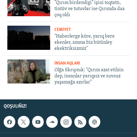
"Qırım birdemligi" işini toqtattı,
tintüv ve tutuvlar ise Qırımda daa
çoq oldı
CEMİYET
"Haberlerge köre, yarıq bere
ekenler, amma biz bütünley
ekektriksizmiz"
İNSAN AQLARI
Olğa Skrıpnık: "Qırım azat etilsin
dep, insanlar yarıqsız ve suvsuz
yaşamağa azırlar"
QOŞULIÑIZ!