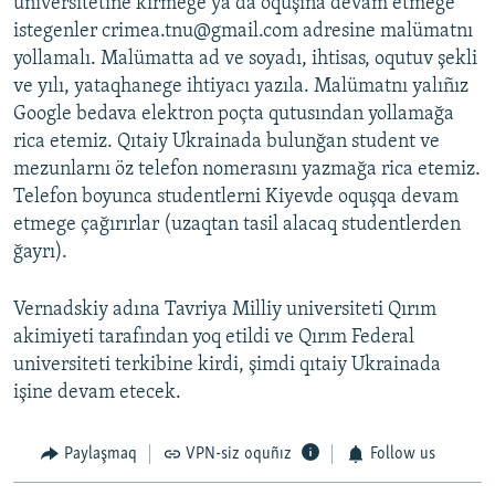
universitetine kirmege ya da oquşına devam etmege
istegenler crimea.tnu@gmail.com adresine malümatnı
yollamalı. Malümatta ad ve soyadı, ihtisas, oqutuv şekli
ve yılı, yataqhanege ihtiyacı yazıla. Malümatnı yalıñız
Google bedava elektron poçta qutusından yollamağa
rica etemiz. Qıtaiy Ukrainada bulunğan student ve
mezunlarnı öz telefon nomerasını yazmağa rica etemiz.
Telefon boyunca studentlerni Kiyevde oquşqa devam
etmege çağırırlar (uzaqtan tasil alacaq studentlerden
ğayrı).
Vernadskiy adına Tavriya Milliy universiteti Qırım
akimiyeti tarafından yoq etildi ve Qırım Federal
universiteti terkibine kirdi, şimdi qıtaiy Ukrainada
işine devam etecek.
Paylaşmaq
VPN-siz oquñız
Follow us