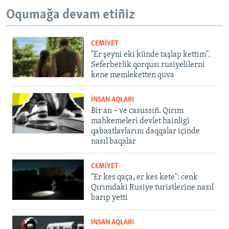
Oqumağa devam etiñiz
CEMİYET
"Er şeyni eki künde taşlap kettim".
Seferberlik qorqusı rusiyelilerni
kene memleketten quva
İNSAN AQLARI
Bir an – ve casussıñ. Qırım
mahkemeleri devlet hainligi
qabaatlavlarını daqqalar içinde
nasıl baqalar
CEMİYET
"Er kes qaça, er kes kete": cenk
Qırımdaki Rusiye turistlerine nasıl
barıp yetti
İNSAN AQLARI