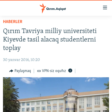
Link
açıqlığı
Esas
HABERLER
mündericege
HABERLER
Qırım Tavriya milliy universiteti
qaytmaq
SİYASET
Baş
Kiyevde tasil alacaq studentlerni
İQTİSADİYAT
navigatsiyağa
toplay
qaytmaq
CEMİYET
Qıdıruvğa
30 yanvar 2016, 10:20
MEDENİYET
qaytmaq
Paylaşmaq
VPN-siz oquñız
İNSAN AQLARI
VİDEO
SÜRET
BLOGLAR
FİKİR