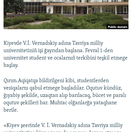
Русский
Українською
QOŞULIÑIZ!
Kiyevde V.İ. Vernadskiy adına Tavriya milliy
universitetiniñ işi ğayrıdan başlana. Fevral 1-den
universitet student ve ocalarnıñ terkibini teşkil etmege
RFE/RS bütün saytları
başlay.
Qırım.Aqiqatqa bildirilgeni kibi, studentlerden
vesiqalarnı qabul etmege başladılar. Oqutuv kündüz,
ğıyabiy şekilde, uzaqtan alıp barılacaq, bücet ve paralı
oqutuv şekilleri bar. Muhtac olğanlarğa yataqhane
berile.
«Kiyev şeerinde V. İ. Vernadskiy adına Tavriya milliy