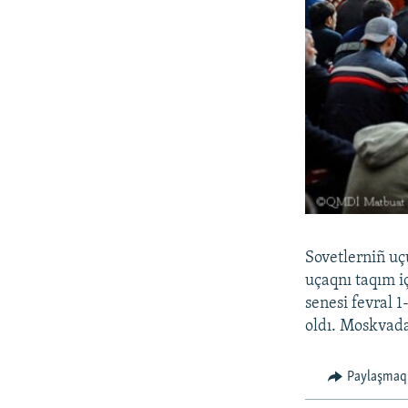
Sovetlerniñ uç
uçaqnı taqım i
senesi fevral 
oldı. Moskvada
Paylaşmaq