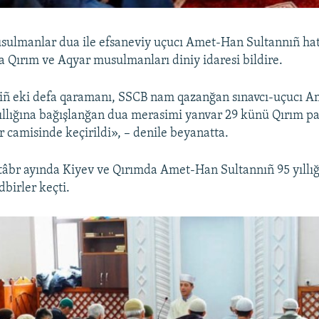
ulmanlar dua ile efsaneviy uçucı Amet-Han Sultannıñ hat
ta Qırım ve Aqyar musulmanları diniy idaresi bildire.
niñ eki defa qaramanı, SSCB nam qazanğan sınavcı-uçucı 
ıllığına bağışlanğan dua merasimi yanvar 29 künü Qırım pa
 camisinde keçirildi», – denile beyanatta.
tâbr ayında Kiyev ve Qırımda Amet-Han Sultannıñ 95 yıllı
dbirler keçti.