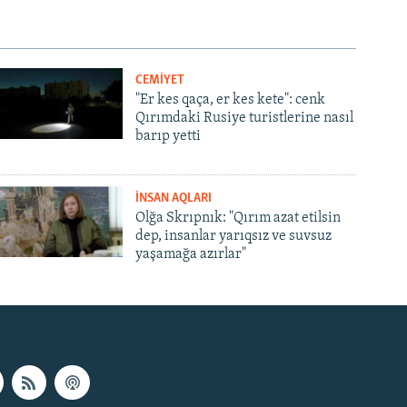
CEMİYET
"Er kes qaça, er kes kete": cenk
Qırımdaki Rusiye turistlerine nasıl
barıp yetti
İNSAN AQLARI
Olğa Skrıpnık: "Qırım azat etilsin
dep, insanlar yarıqsız ve suvsuz
yaşamağa azırlar"