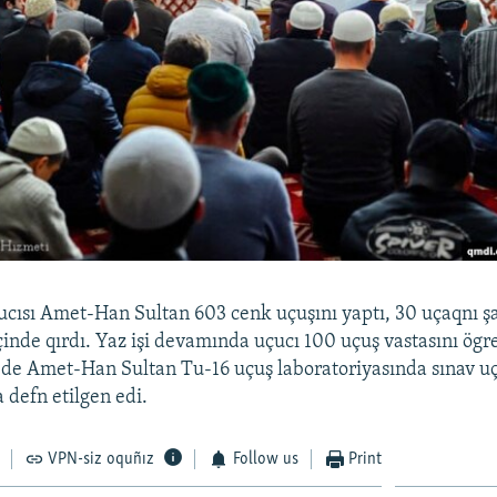
ucısı Amet-Han Sultan 603 cenk uçuşını yaptı, 30 uçaqnı ş
çinde qırdı. Yaz işi devamında uçucı 100 uçuş vastasını ögre
1-de Amet-Han Sultan Tu-16 uçuş laboratoriyasında sınav u
 defn etilgen edi.
VPN-siz oquñız
Follow us
Print