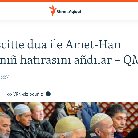
itte dua ile Amet-Han
nıñ hatırasını añdılar – 
15:57
VPN-siz oquñız