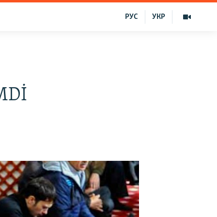
РУС
УКР
QMDİ