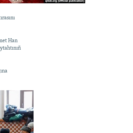
ırasını
Amet Han
ytahtınıñ
ğına