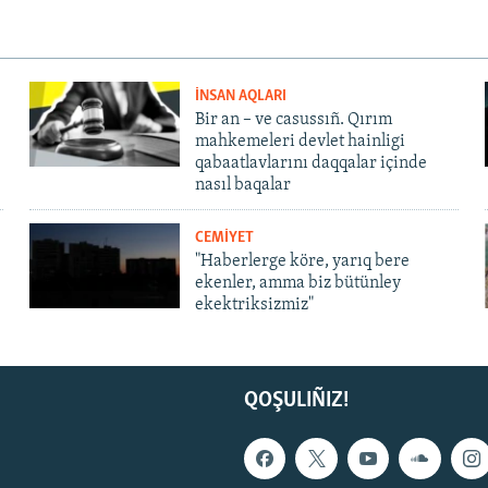
İNSAN AQLARI
Bir an – ve casussıñ. Qırım
mahkemeleri devlet hainligi
qabaatlavlarını daqqalar içinde
nasıl baqalar
CEMİYET
"Haberlerge köre, yarıq bere
ekenler, amma biz bütünley
ekektriksizmiz"
QOŞULIÑIZ!