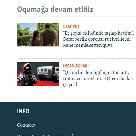
Oqumağa devam etiñiz
CEMİYET
"Er şeyni eki künde taşlap kettim".
Seferberlik qorqusı rusiyelilerni
kene memleketten quva
İNSAN AQLARI
"Qırım birdemligi" işini toqtattı,
tintüv ve tutuvlar ise Qırımda daa
çoq oldı
Русский
INFO
Українською
Contacts
QOŞULIÑIZ!