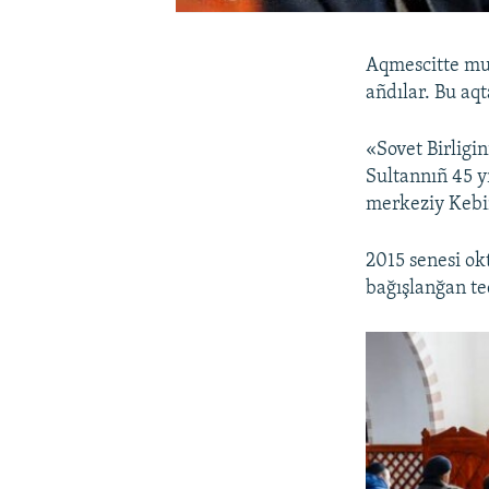
Aqmescitte mus
añdılar. Bu aq
«Sovet Birligi
Sultannıñ 45 y
merkeziy Kebir
2015 senesi ok
bağışlanğan te