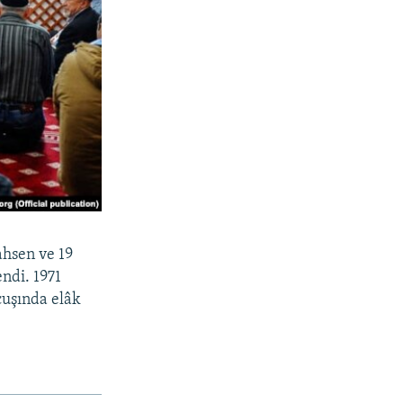
ahsen ve 19
ndi. 1971
çuşında elâk