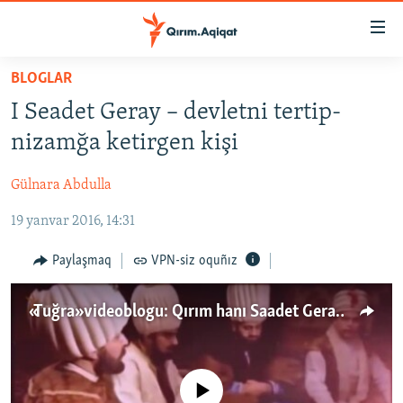
Link
açıqlığı
Esas
BLOGLAR
mündericege
HABERLER
I Seadet Geray – devletni tertip-
qaytmaq
SİYASET
Baş
nizamğa ketirgen kişi
İQTİSADİYAT
navigatsiyağa
qaytmaq
Gülnara Abdulla
CEMİYET
Qıdıruvğa
19 yanvar 2016, 14:31
MEDENİYET
qaytmaq
İNSAN AQLARI
Paylaşmaq
VPN-siz oquñız
VİDEO
«Tuğra» videoblogu: Qırım hanı Saadet Geray (video)
SÜRET
BLOGLAR
FİKİR
No media source currently available