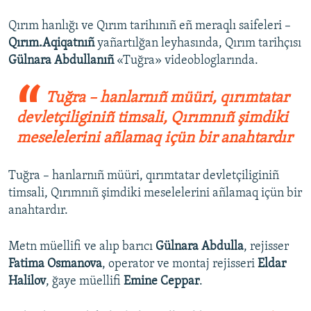
Qırım hanlığı ve Qırım tarihınıñ eñ meraqlı saifeleri –
Qırım.Aqiqatnıñ
yañartılğan leyhasında, Qırım tarihçısı
Gülnara Abdullanıñ
«Tuğra» videobloglarında.
Tuğra – hanlarnıñ müüri, qırımtatar
devletçiliginiñ timsali, Qırımnıñ şimdiki
meselelerini añlamaq içün bir anahtardır
Tuğra – hanlarnıñ müüri, qırımtatar devletçiliginiñ
timsali, Qırımnıñ şimdiki meselelerini añlamaq içün bir
anahtardır.
Metn müellifi ve alıp barıcı
Gülnara Abdulla
, rejisser
Fatima Osmanova
, operator ve montaj rejisseri
Eldar
Halilov
, ğaye müellifi
Emine Ceppar
.