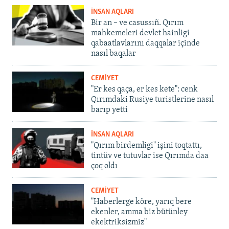
İNSAN AQLARI
Bir an – ve casussıñ. Qırım
mahkemeleri devlet hainligi
qabaatlavlarını daqqalar içinde
nasıl baqalar
CEMİYET
"Er kes qaça, er kes kete": cenk
Qırımdaki Rusiye turistlerine nasıl
barıp yetti
İNSAN AQLARI
"Qırım birdemligi" işini toqtattı,
tintüv ve tutuvlar ise Qırımda daa
çoq oldı
CEMİYET
"Haberlerge köre, yarıq bere
ekenler, amma biz bütünley
ekektriksizmiz"