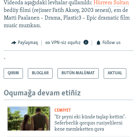
Videoda aşağıdaki levhalar qullanıldı:
Hürrem Sultan
bediiy filmi (rejisser Fatih Aksoy, 2003 senesi), em de
Matti Paalanen – Drama, Plastic3 – Epic dramatic film
music muzıkası.
Paylaşmaq
VPN-siz oquñız
Follow us
*
QIRIM
BLOGLAR
BUTÜN MALÜMAT
AKTUAL
Oqumağa devam etiñiz
CEMİYET
"Er şeyni eki künde taşlap kettim".
Seferberlik qorqusı rusiyelilerni
kene memleketten quva