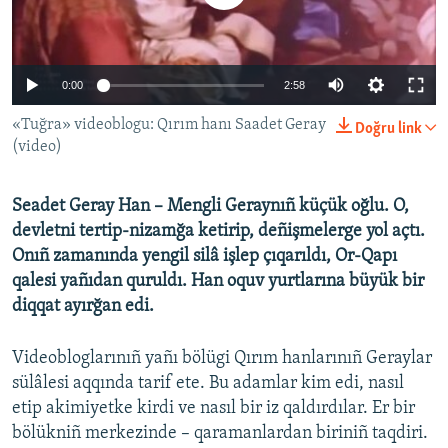
Русский
Українською
0:00
2:58
QOŞULIÑIZ!
«Tuğra» videoblogu: Qırım hanı Saadet Geray
Doğru link
(video)
Seadet Geray Han – Mengli Geraynıñ küçük oğlu. O,
RFE/RS bütün saytları
devletni tertip-nizamğa ketirip, deñişmelerge yol açtı.
Onıñ zamanında yengil silâ işlep çıqarıldı, Or-Qapı
qalesi yañıdan quruldı. Han oquv yurtlarına büyük bir
diqqat ayırğan edi.
Videobloglarınıñ yañı bölügi Qırım hanlarınıñ Geraylar
sülâlesi aqqında tarif ete. Bu adamlar kim edi, nasıl
etip akimiyetke kirdi ve nasıl bir iz qaldırdılar. Er bir
bölükniñ merkezinde – qaramanlardan biriniñ taqdiri.