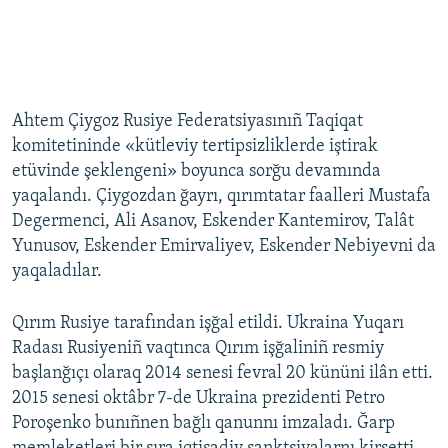
Ahtem Çiygoz Rusiye Federatsiyasınıñ Taqiqat
komitetininde «kütleviy tertipsizliklerde iştirak
etüvinde şeklengeni» boyunca sorğu devamında
yaqalandı. Çiygozdan ğayrı, qırımtatar faalleri Mustafa
Degermenci, Ali Asanov, Eskender Kantemirov, Talât
Yunusov, Eskender Emirvaliyev, Eskеnder Nebiyevni da
yaqaladılar.
Qırım Rusiye tarafından işğal etildi. Ukraina Yuqarı
Radası Rusiyeniñ vaqtınca Qırım işğaliniñ resmiy
başlanğıçı olaraq 2014 senesi fevral 20 kününi ilân etti.
2015 senesi oktâbr 7-de Ukraina prezidenti Petro
Poroşenko bunıñnen bağlı qanunnı imzaladı. Ğarp