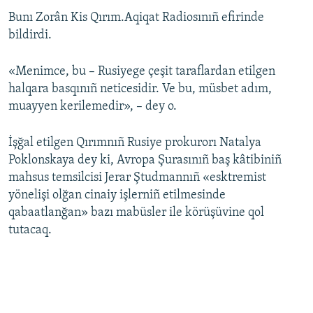
Bunı Zorân Kis Qırım.Aqiqat Radiosınıñ efirinde
Русский
bildirdi.
Українською
«Menimce, bu – Rusiyege çeşit taraflardan etilgen
QOŞULIÑIZ!
halqara basqınıñ neticesidir. Ve bu, müsbet adım,
muayyen kerilemedir», – dey o.
İşğal etilgen Qırımnıñ Rusiye prokurorı Natalya
RFE/RS bütün saytları
Poklonskaya dey ki, Avropa Şurasınıñ baş kâtibiniñ
mahsus temsilcisi Jerar Ştudmannıñ «esktremist
yönelişi olğan cinaiy işlerniñ etilmesinde
qabaatlanğan» bazı mabüsler ile körüşüvine qol
tutacaq.