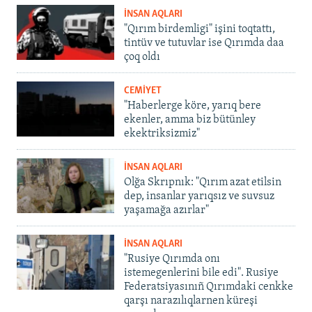
İNSAN AQLARI
"Qırım birdemligi" işini toqtattı,
tintüv ve tutuvlar ise Qırımda daa
çoq oldı
CEMİYET
"Haberlerge köre, yarıq bere
ekenler, amma biz bütünley
ekektriksizmiz"
İNSAN AQLARI
Olğa Skrıpnık: "Qırım azat etilsin
dep, insanlar yarıqsız ve suvsuz
yaşamağa azırlar"
İNSAN AQLARI
"Rusiye Qırımda onı
istemegenlerini bile edi". Rusiye
Federatsiyasınıñ Qırımdaki cenkke
qarşı narazılıqlarnen küreşi