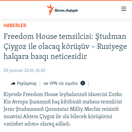
Link
açıqlığı
Esas
HABERLER
mündericege
HABERLER
Freedom House temsilcisi: Ştudman
qaytmaq
SİYASET
Baş
Çiygoz ile olacaq körüşüv – Rusiyege
İQTİSADİYAT
navigatsiyağa
halqara basqı neticesidir
qaytmaq
CEMİYET
Qıdıruvğa
29 yanvar 2016, 16:43
MEDENİYET
qaytmaq
Paylaşmaq
VPN-siz oquñız
İNSAN AQLARI
Kiyevde Freedom House leyhalarınıñ idarecisi Zorân
VİDEO
Kis Avropa Şurasınıñ baş kâtibiniñ mahsus temsilcisi
SÜRET
Jerar Ştudmannıñ Qırımtatar Milliy Meclisi reisiniñ
BLOGLAR
muavini Ahtem Çiygoz ile ola bilecek körüşüvini
«müsbet adım» olaraq adladı.
FİKİR