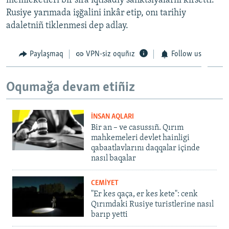
memleketleri bir sıra iqtisadiy sanktsiyalarnı kirsetti.
Rusiye yarımada işğalini inkâr etip, onı tarihiy
adaletniñ tiklenmesi dep adlay.
Paylaşmaq
VPN-siz oquñız
Follow us
Oqumağa devam etiñiz
İNSAN AQLARI
Bir an – ve casussıñ. Qırım
mahkemeleri devlet hainligi
qabaatlavlarını daqqalar içinde
nasıl baqalar
CEMİYET
"Er kes qaça, er kes kete": cenk
Qırımdaki Rusiye turistlerine nasıl
barıp yetti