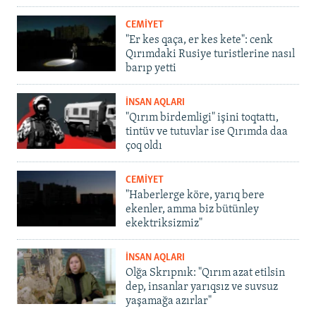
CEMİYET
"Er kes qaça, er kes kete": cenk
Qırımdaki Rusiye turistlerine nasıl
barıp yetti
İNSAN AQLARI
"Qırım birdemligi" işini toqtattı,
tintüv ve tutuvlar ise Qırımda daa
çoq oldı
CEMİYET
"Haberlerge köre, yarıq bere
ekenler, amma biz bütünley
ekektriksizmiz"
İNSAN AQLARI
Olğa Skrıpnık: "Qırım azat etilsin
dep, insanlar yarıqsız ve suvsuz
yaşamağa azırlar"