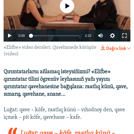
No media source currently available
Русский
Українською
0:00
2:10
QOŞULIÑIZ!
«Elifbe» video dersleri. Qavehanede körüşüv
Doğru link
(video)
RFE/RS bütün saytları
Qırımtatarlarnı añlamaq isteysiñizmi? «Elifbe»
qırımtatar tilini ögrenüv leyhasınıñ yañı yayını
qırımtatar qavehanesine bağışlana: raatlıq künü, qave,
sımarış, qavehane, anane...
Luğat: qave – köfe, raatlıq künü – vıhodnoy den, qave
içmek – pit köfe, qavehane – kafe.
Luğat: qave – köfe, raatlıq künü –