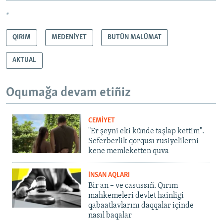
*
QIRIM
MEDENİYET
BUTÜN MALÜMAT
AKTUAL
Oqumağa devam etiñiz
CEMİYET
"Er şeyni eki künde taşlap kettim".
Seferberlik qorqusı rusiyelilerni
kene memleketten quva
İNSAN AQLARI
Bir an – ve casussıñ. Qırım
mahkemeleri devlet hainligi
qabaatlavlarını daqqalar içinde
nasıl baqalar