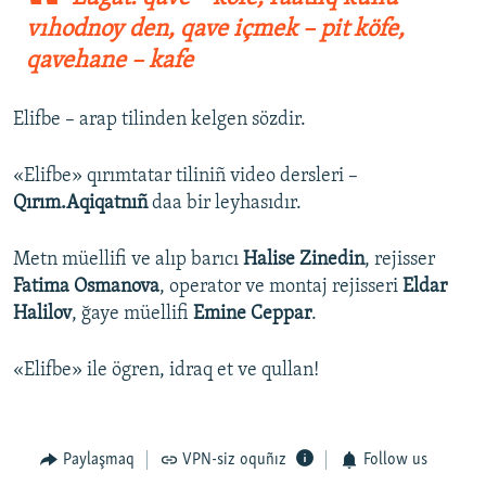
vıhodnoy den, qave içmek – pit köfe,
qavehane – kafe
Elifbe – arap tilinden kelgen sözdir.
«Elifbe» qırımtatar tiliniñ video dersleri –
Qırım.Aqiqatnıñ
daa bir leyhasıdır.
Metn müellifi ve alıp barıcı
Halise Zinedin
, rejisser
Fatima Osmanova
, operator ve montaj rejisseri
Eldar
Halilov
, ğaye müellifi
Emine Ceppar
.
«Elifbe» ile ögren, idraq et ve qullan!
Paylaşmaq
VPN-siz oquñız
Follow us