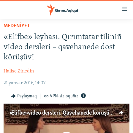
Link
açıqlığı
Esas
MEDENİYET
mündericege
HABERLER
«Elifbe» leyhası. Qırımtatar tiliniñ
qaytmaq
SİYASET
Baş
video dersleri – qavehanede dost
İQTİSADİYAT
navigatsiyağa
körüşüvi
qaytmaq
CEMİYET
Qıdıruvğa
Halise Zinedin
MEDENİYET
qaytmaq
21 yanvar 2016, 14:07
İNSAN AQLARI
VİDEO
Paylaşmaq
VPN-siz oquñız
SÜRET
«Elifbe» video dersleri. Qavehanede körüşüv (video)
BLOGLAR
FİKİR