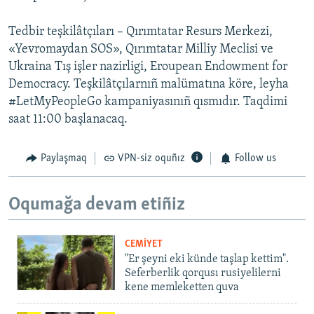
Tedbir teşkilâtçıları – Qırımtatar Resurs Merkezi,
«Yevromaydan SOS», Qırımtatar Milliy Meclisi ve
Ukraina Tış işler nazirligi, Eroupean Endowment for
Democracy. Teşkilâtçılarnıñ malümatına köre, leyha
‪#‎LetMyPeopleGo kampaniyasınıñ qısmıdır. Taqdimi
saat 11:00 başlanacaq.
Paylaşmaq
VPN-siz oquñız
Follow us
Oqumağa devam etiñiz
CEMİYET
"Er şeyni eki künde taşlap kettim".
Seferberlik qorqusı rusiyelilerni
kene memleketten quva