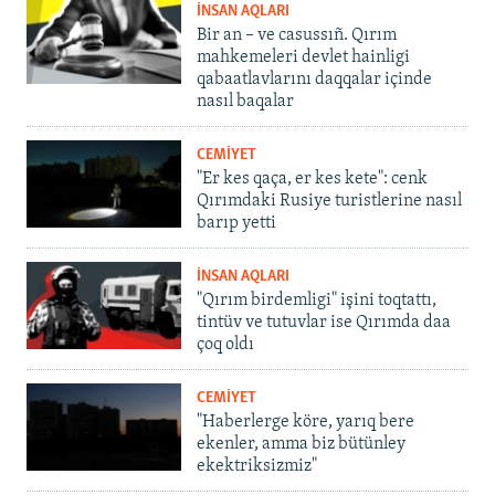
İNSAN AQLARI
Bir an – ve casussıñ. Qırım
mahkemeleri devlet hainligi
qabaatlavlarını daqqalar içinde
nasıl baqalar
CEMİYET
"Er kes qaça, er kes kete": cenk
Qırımdaki Rusiye turistlerine nasıl
barıp yetti
İNSAN AQLARI
"Qırım birdemligi" işini toqtattı,
tintüv ve tutuvlar ise Qırımda daa
çoq oldı
CEMİYET
"Haberlerge köre, yarıq bere
ekenler, amma biz bütünley
ekektriksizmiz"