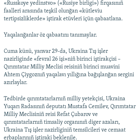
«Russkoye yedinstvo» («Rusiye birligi») firqasınıñ
faalleri arasında teşkil olunğan «kütleviu
tertipsizliklerde» iştirak etüvleri içün qabaatlana.
Yaqalanğanlar öz qabaatını tanımaylar.
Cuma künü, yanvar 29-da, Ukraina Tış işler
nazirliginde «fevral 26 işi»niñ birinci iştirakçisi –
Qırımtatar Milliy Meclisi reisiniñ birinci muavini
Ahtem Çiygoznıñ yaqalavı yıllığına bağışlanğan sergini
azırlaylar.
Tedbirde qırımtatarlarnıñ milliy yetekçisi, Ukraina
Yuqarı Radasınıñ deputatı Mustafa Cemilev, Qırımtatar
Milliy Meclisiniñ reisi Refat Çubarov ve
qırımtatarlarnıñ timsaliy organınıñ diger azaları,
Ukraina Tış işler nazirliginiñ temsilcileri ve cemaat
erbaplarınıñ iştiraki beklenile.