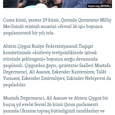
Русский
Українською
Cuma künü, yanvar 29 künü, Qırımda Qırımtatar Milliy
Meclisiniñ reisiniñ muavini «fevral 26 işi» boyunca
QOŞULIÑIZ!
yaqalanuvınıñ bir yılı tola.
Ahtem Çiygoz Rusiye Federatsiyasınıñ Taqiqat
komitetininde «kütleviy tertipsizliklerde iştirak
RFE/RS bütün saytları
etüvinde şeklengeni» boyunca sorğu devamında
yaqalandı. Çiygozdan ğayrı, qırımtatar faalleri Mustafa
Degermenci, Ali Asanov, Eskender Kantemirov, Talât
Yunusov, Eskender Emirvaliyev, Eskinder Nebiyevni da
yaqaladılar.
Mustafa Degermenci, Ali Asanov ve Ahtem Çiygoz bir
buçuq yıl evelsi fevral 26 künü Qırım parlamenti
yanında Ukraina topraq bütünliginiñ tarafdarları ve