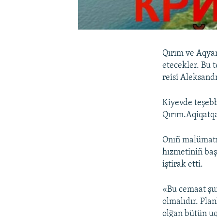
Qırım ve Aqyar
etecekler. Bu 
reisi Aleksandr
Kiyevde teşebb
Qırım.Aqiqatq
Onıñ malümatın
hızmetiniñ baş
iştirak etti.
«Bu cemaat şur
olmalıdır. Pla
olğan bütün uq