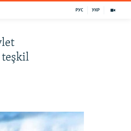
РУС
УКР
let
teşkil