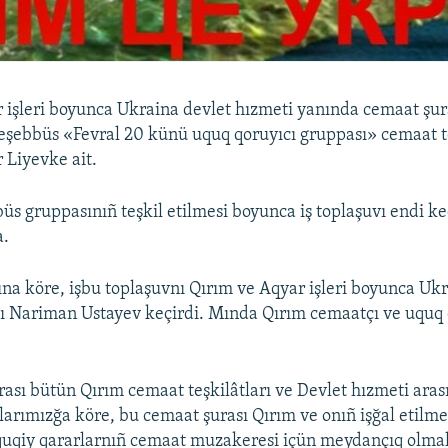
 işleri boyunca Ukraina devlet hızmeti yanında cemaat şura
teşebbüs «Fevral 20 künü uquq qoruyıcı gruppası» cemaat t
 Liyevke ait.
üs gruppasınıñ teşkil etilmesi boyunca iş toplaşuvı endi ke
a.
a köre, işbu toplaşuvnı Qırım ve Aqyar işleri boyunca Ukr
ı Nariman Ustayev keçirdi. Mında Qırım cemaatçı ve uquq 
ası bütün Qırım cemaat teşkilâtları ve Devlet hızmeti aras
nlarımızğa köre, bu cemaat şurası Qırım ve onıñ işğal etilme
uqiy qararlarnıñ cemaat muzakeresi içün meydançıq olmal