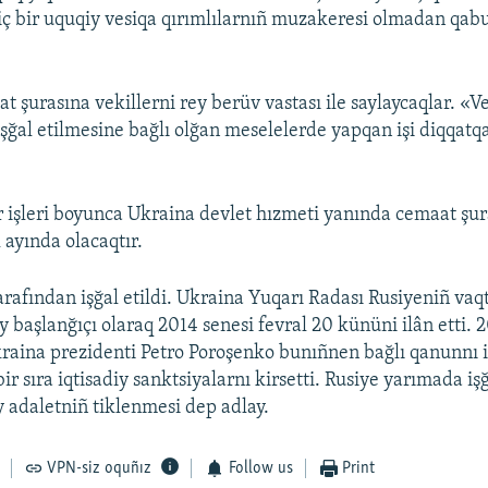
ç bir uquqiy vesiqa qırımlılarnıñ muzakeresi olmadan qabu
t şurasına vekillerni rey berüv vastası ile saylaycaqlar. «V
işğal etilmesine bağlı olğan meselelerde yapqan işi diqqatqa
 işleri boyunca Ukraina devlet hızmeti yanında cemaat şura
 ayında olacaqtır.
arafından işğal etildi. Ukraina Yuqarı Radası Rusiyeniñ vaq
y başlanğıçı olaraq 2014 senesi fevral 20 kününi ilân etti. 
raina prezidenti Petro Poroşenko bunıñnen bağlı qanunnı 
r sıra iqtisadiy sanktsiyalarnı kirsetti. Rusiye yarımada işğ
iy adaletniñ tiklenmesi dep adlay.
VPN-siz oquñız
Follow us
Print