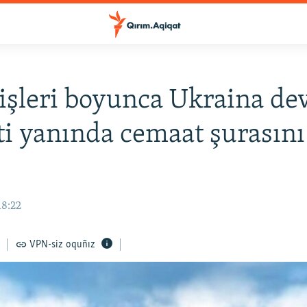
işleri boyunca Ukraina dev
i yanında cemaat şurasını 
18:22
VPN-siz oquñız