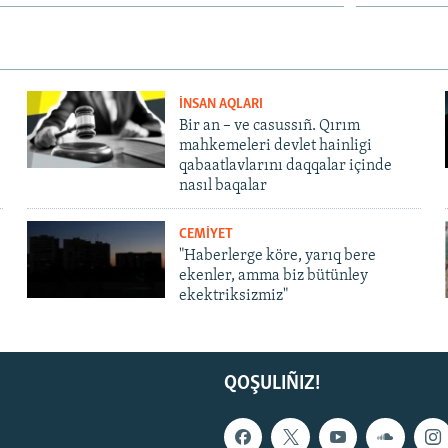
İNSAN AQLARI
Bir an – ve casussıñ. Qırım
mahkemeleri devlet hainligi
qabaatlavlarını daqqalar içinde
nasıl baqalar
CEMİYET
"Haberlerge köre, yarıq bere
ekenler, amma biz bütünley
ekektriksizmiz"
QOŞULIÑIZ!