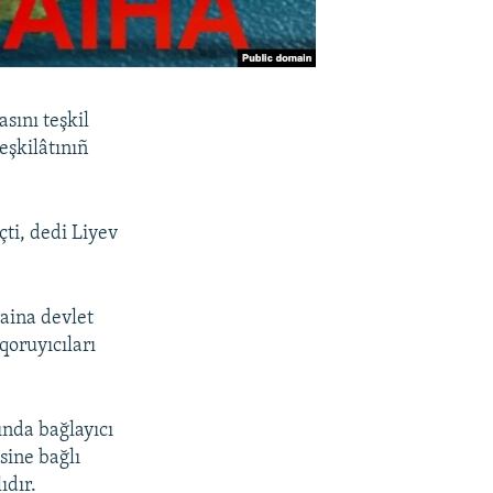
sını teşkil
eşkilâtınıñ
çti, dedi Liyev
aina devlet
qoruyıcıları
ında bağlayıcı
sine bağlı
ıdır.