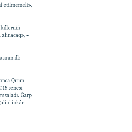
l etilmemeli»,
ekillerniñ
 alınacaq», –
sınıñ ilk
tınca Qırım
2015 senesi
imzaladı. Ğarp
alini inkâr