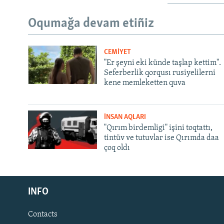
Oqumağa devam etiñiz
CEMİYET
"Er şeyni eki künde taşlap kettim".
Seferberlik qorqusı rusiyelilerni
kene memleketten quva
İNSAN AQLARI
"Qırım birdemligi" işini toqtattı,
tintüv ve tutuvlar ise Qırımda daa
çoq oldı
Русский
INFO
Українською
Contacts
QOŞULIÑIZ!