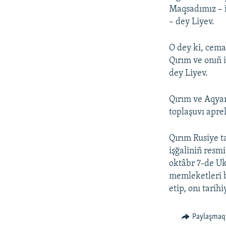
Maqsadımız – i
– dey Liyev.
O dey ki, cemaa
Qırım ve onıñ 
dey Liyev.
Qırım ve Aqyar
toplaşuvı aprel
Qırım Rusiye t
işğaliniñ resmi
oktâbr 7-de Uk
memleketleri bi
etip, onı tarih
Paylaşmaq