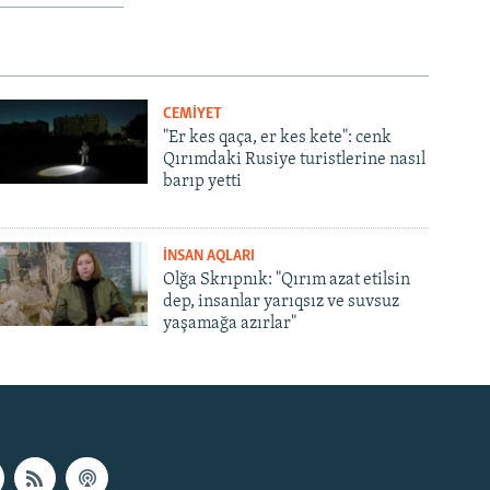
CEMİYET
"Er kes qaça, er kes kete": cenk
Qırımdaki Rusiye turistlerine nasıl
barıp yetti
İNSAN AQLARI
Olğa Skrıpnık: "Qırım azat etilsin
dep, insanlar yarıqsız ve suvsuz
yaşamağa azırlar"