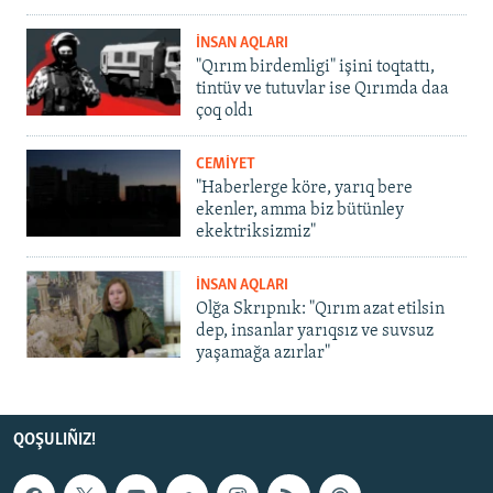
İNSAN AQLARI
"Qırım birdemligi" işini toqtattı,
tintüv ve tutuvlar ise Qırımda daa
çoq oldı
CEMİYET
"Haberlerge köre, yarıq bere
ekenler, amma biz bütünley
ekektriksizmiz"
İNSAN AQLARI
Olğa Skrıpnık: "Qırım azat etilsin
dep, insanlar yarıqsız ve suvsuz
yaşamağa azırlar"
QOŞULIÑIZ!