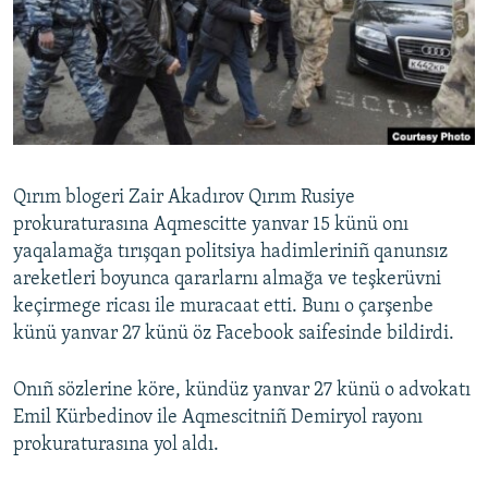
Русский
Українською
QOŞULIÑIZ!
Qırım blogeri Zair Akadırov Qırım Rusiye
prokuraturasına Aqmescitte yanvar 15 künü onı
RFE/RS bütün saytları
yaqalamağa tırışqan politsiya hadimleriniñ qanunsız
areketleri boyunca qararlarnı almağa ve teşkerüvni
keçirmege ricası ile muracaat etti. Bunı o çarşenbe
künü yanvar 27 künü öz Facebook saifesinde bildirdi.
Onıñ sözlerine köre, kündüz yanvar 27 künü o advokatı
Emil Kürbedinov ile Aqmescitniñ Demiryol rayonı
prokuraturasına yol aldı.