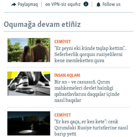
Paylaşmaq
VPN-siz oquñız
Follow us
Oqumağa devam etiñiz
CEMİYET
"Er şeyni eki künde taşlap kettim".
Seferberlik qorqusı rusiyelilerni
kene memleketten quva
İNSAN AQLARI
Bir an – ve casussıñ. Qırım
mahkemeleri devlet hainligi
qabaatlavlarını daqqalar içinde
nasıl baqalar
CEMİYET
"Er kes qaça, er kes kete": cenk
Qırımdaki Rusiye turistlerine nasıl
barıp yetti