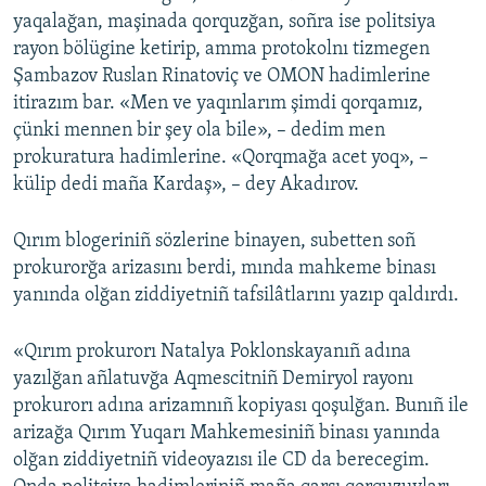
yaqalağan, maşinada qorquzğan, soñra ise politsiya
rayon bölügine ketirip, amma protokolnı tizmegen
Şambazov Ruslan Rinatoviç ve OMON hadimlerine
itirazım bar. «Men ve yaqınlarım şimdi qorqamız,
çünki mennen bir şey ola bile», – dedim men
prokuratura hadimlerine. «Qorqmağa acet yoq», –
külip dedi maña Kardaş», – dey Akadırov.
Qırım blogeriniñ sözlerine binayen, subetten soñ
prokurorğa arizasını berdi, mında mahkeme binası
yanında olğan ziddiyetniñ tafsilâtlarını yazıp qaldırdı.
«Qırım prokurorı Natalya Poklonskayanıñ adına
yazılğan añlatuvğa Aqmescitniñ Demiryol rayonı
prokurorı adına arizamnıñ kopiyası qoşulğan. Bunıñ ile
arizağa Qırım Yuqarı Mahkemesiniñ binası yanında
olğan ziddiyetniñ videoyazısı ile CD da berecegim.