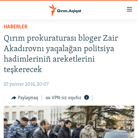
Link
açıqlığı
Esas
HABERLER
mündericege
HABERLER
Qırım prokuraturası bloger Zair
qaytmaq
SİYASET
Baş
Akadırovnı yaqalağan politsiya
İQTİSADİYAT
navigatsiyağa
hadimleriniñ areketlerini
qaytmaq
CEMİYET
teşkerecek
Qıdıruvğa
MEDENİYET
qaytmaq
27 yanvar 2016, 20:07
İNSAN AQLARI
Paylaşmaq
VPN-siz oquñız
VİDEO
SÜRET
BLOGLAR
FİKİR