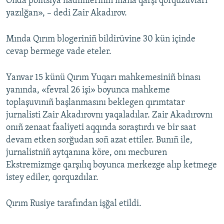
Onda politsiya hadimleriniñ maña qarşı qorquzuvları
yazılğan», – dedi Zair Akadırov.
Mında Qırım blogeriniñ bildirüvine 30 kün içinde
cevap bermege vade eteler.
Yanvar 15 künü Qırım Yuqarı mahkemesiniñ binası
yanında, «fevral 26 işi» boyunca mahkeme
toplaşuvınıñ başlanmasını beklegen qırımtatar
jurnalisti Zair Akadırovnı yaqaladılar. Zair Akadırovnı
onıñ zenaat faaliyeti aqqında soraştırdı ve bir saat
devam etken sorğudan soñ azat ettiler. Bunıñ ile,
jurnalistniñ aytqanına köre, onı mecburen
Ekstremizmge qarşılıq boyunca merkezge alıp ketmege
istey ediler, qorquzdılar.
Qırım Rusiye tarafından işğal etildi.