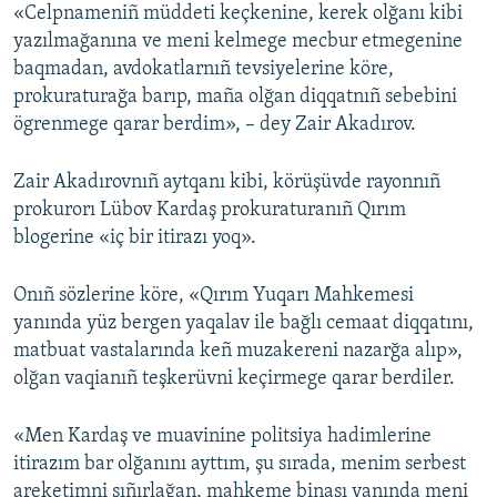
«Celpnameniñ müddeti keçkenine, kerek olğanı kibi
yazılmağanına ve meni kelmege mecbur etmegenine
baqmadan, avdokatlarnıñ tevsiyelerine köre,
prokuraturağa barıp, maña olğan diqqatnıñ sebebini
ögrenmege qarar berdim», – dey Zair Akadırov.
Zair Akadırovnıñ aytqanı kibi, körüşüvde rayonnıñ
prokurorı Lübov Kardaş prokuraturanıñ Qırım
blogerine «iç bir itirazı yoq».
Onıñ sözlerine köre, «Qırım Yuqarı Mahkemesi
yanında yüz bergen yaqalav ile bağlı cemaat diqqatını,
matbuat vastalarında keñ muzakereni nazarğa alıp»,
olğan vaqianıñ teşkerüvni keçirmege qarar berdiler.
«Men Kardaş ve muavinine politsiya hadimlerine
itirazım bar olğanını ayttım, şu sırada, menim serbest
areketimni sıñırlağan, mahkeme binası yanında meni