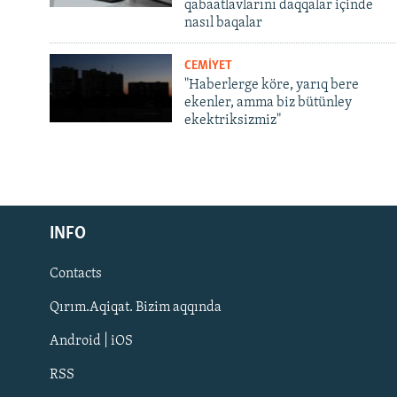
qabaatlavlarını daqqalar içinde
nasıl baqalar
CEMİYET
"Haberlerge köre, yarıq bere
ekenler, amma biz bütünley
ekektriksizmiz"
Русский
INFO
Українською
Contacts
QOŞULIÑIZ!
Qırım.Aqiqat. Bizim aqqında
Android | iOS
RSS