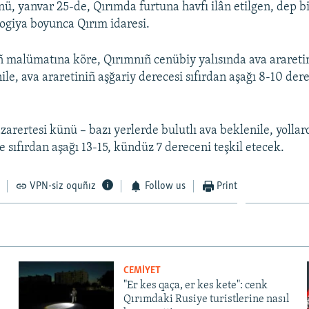
nü, yanvar 25-de, Qırımda furtuna havfı ilân etilgen, dep bi
giya boyunca Qırım idaresi.
 malümatına köre, Qırımnıñ cenübiy yalısında ava arareti
le, ava araretiniñ aşğariy derecesi sıfırdan aşağı 8-10 dere
zarertesi künü – bazı yerlerde bulutlı ava beklenile, yolla
e sıfırdan aşağı 13-15, kündüz 7 dereceni teşkil etecek.
VPN-siz oquñız
Follow us
Print
CEMİYET
"Er kes qaça, er kes kete": cenk
Qırımdaki Rusiye turistlerine nasıl