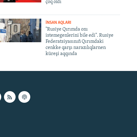
çoq oldı
İNSAN AQLARI
"Rusiye Qırımda onı
istemegenlerini bile edi". Rusiye
Federatsiyasınıñ Qırımdaki
cenkke qarşı narazılıqlarnen
küreşi aqqında