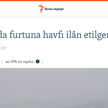
a furtuna havfı ilân etilge
1:57
VPN-siz oquñız