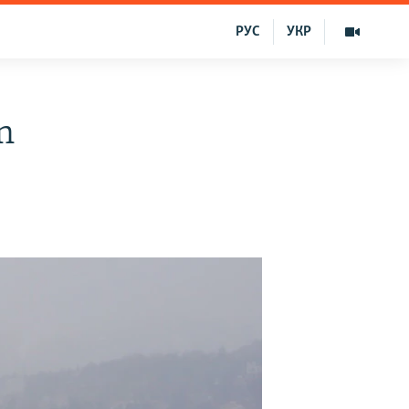
РУС
УКР
n