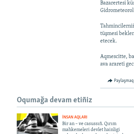
Bazarertesi kü
Gidrometeorolo
Tahmincilerniñ
tüşmesi bekleni
etecek.
Aqmescitte, ba
ava arareti gec
Paylaşmaq
Oqumağa devam etiñiz
İNSAN AQLARI
Bir an – ve casussıñ. Qırım
mahkemeleri devlet hainligi