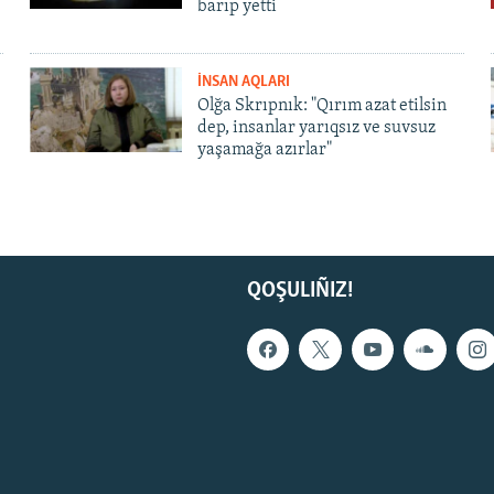
barıp yetti
İNSAN AQLARI
Olğa Skrıpnık: "Qırım azat etilsin
dep, insanlar yarıqsız ve suvsuz
yaşamağa azırlar"
QOŞULIÑIZ!