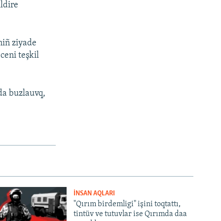
ldire
niñ ziyade
ceni teşkil
rda buzlauvq,
İNSAN AQLARI
"Qırım birdemligi" işini toqtattı,
tintüv ve tutuvlar ise Qırımda daa