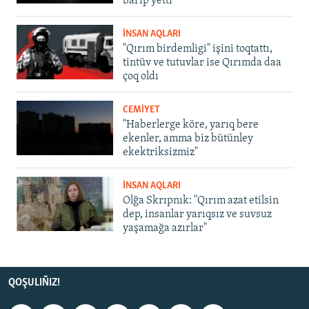
barıp yetti
İNSAN AQLARI
"Qırım birdemligi" işini toqtattı,
tintüv ve tutuvlar ise Qırımda daa
çoq oldı
CEMİYET
"Haberlerge köre, yarıq bere
ekenler, amma biz bütünley
ekektriksizmiz"
İNSAN AQLARI
Olğa Skrıpnık: "Qırım azat etilsin
dep, insanlar yarıqsız ve suvsuz
yaşamağa azırlar"
QOŞULIÑIZ!