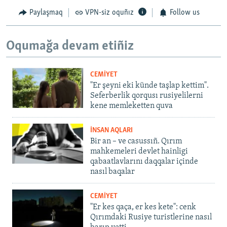
Paylaşmaq
VPN-siz oquñız
Follow us
Oqumağa devam etiñiz
CEMİYET
"Er şeyni eki künde taşlap kettim".
Seferberlik qorqusı rusiyelilerni
kene memleketten quva
İNSAN AQLARI
Bir an – ve casussıñ. Qırım
mahkemeleri devlet hainligi
qabaatlavlarını daqqalar içinde
nasıl baqalar
CEMİYET
"Er kes qaça, er kes kete": cenk
Qırımdaki Rusiye turistlerine nasıl