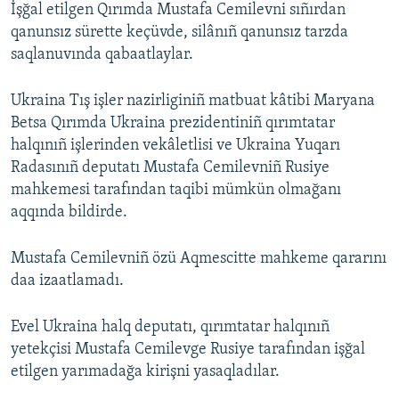
İşğal etilgen Qırımda Mustafa Cemilevni sıñırdan
qanunsız sürette keçüvde, silânıñ qanunsız tarzda
saqlanuvında qabaatlaylar.
Ukraina Tış işler nazirliginiñ matbuat kâtibi Maryana
Betsa Qırımda Ukraina prezidentiniñ qırımtatar
halqınıñ işlerinden vekâletlisi ve Ukraina Yuqarı
Radasınıñ deputatı Mustafa Cemilevniñ Rusiye
mahkemesi tarafından taqibi mümkün olmağanı
aqqında bildirde.
Mustafa Cemilevniñ özü Aqmescitte mahkeme qararını
daa izaatlamadı.
Evel Ukraina halq deputatı, qırımtatar halqınıñ
yetekçisi Mustafa Cemilevge Rusiye tarafından işğal
etilgen yarımadağa kirişni yasaqladılar.