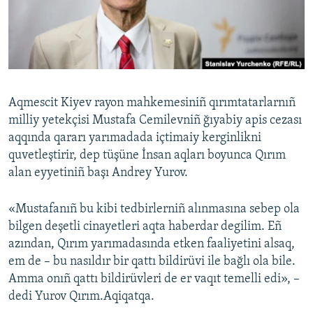
Русский
Українською
QOŞULIÑIZ!
Aqmescit Kiyev rayon mahkemesiniñ qırımtatarlarnıñ
milliy yetekçisi Mustafa Cemilevniñ ğıyabiy apis cezası
aqqında qararı yarımadada içtimaiy kerginlikni
RFE/RS bütün saytları
quvetleştirir, dep tüşüne İnsan aqları boyunca Qırım
alan eyyetiniñ başı Andrey Yurov.
«Mustafanıñ bu kibi tedbirlerniñ alınmasına sebep ola
bilgen deşetli cinayetleri aqta haberdar degilim. Eñ
azından, Qırım yarımadasında etken faaliyetini alsaq,
em de – bu nasıldır bir qattı bildirüvi ile bağlı ola bile.
Amma onıñ qattı bildirüvleri de er vaqıt temelli edi», –
dedi Yurov Qırım.Aqiqatqa.