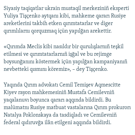
Siyasiy taqiqatlar ukrain mustaqil merkeziniñ eksperti
Yuliya Tişçenko aytqanı kibi, mahkeme qararı Rusiye
areketlerini takbih etken qırımtatarlar ve diger
qırımlılarnı qorquzmaq içün yapılğan arekettir.
«Qırımda Meclis kibi nasıldır bir qurulışlarnıñ teşkil
etilmesi ve qırımtatarlarnıñ işğal ve bu rejimge
boysunğanını köstermek içün yapılğan kampaniyanıñ
nevbetteki qısmını köremiz», – dey Tişçenko.
Yaqında Qırım advokatı Cemil Temişev Aqmescitte
Kiyev rayon mahkemesiniñ Mustafa Cemilevniñ
yaqalanuvı boyunca qararı aqqında bildirdi. Bu
malümatnı Rusiye matbuat vastalarına Qırım prokurorı
Natalya Poklonskaya da tasdiqladı ve Cemilevniñ
federal qıdıruvğa ilân etilgeni aqqında bildirdi.