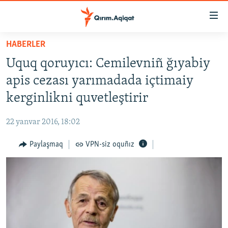
Link
açıqlığı
Esas
HABERLER
mündericege
HABERLER
Uquq qoruyıcı: Cemilevniñ ğıyabiy
qaytmaq
SİYASET
Baş
apis cezası yarımadada içtimaiy
İQTİSADİYAT
navigatsiyağa
kerginlikni quvetleştirir
qaytmaq
CEMİYET
Qıdıruvğa
22 yanvar 2016, 18:02
MEDENİYET
qaytmaq
Paylaşmaq
VPN-siz oquñız
İNSAN AQLARI
VİDEO
SÜRET
BLOGLAR
FİKİR