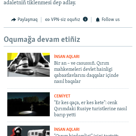
adaletniñ tiklenmesi dep adlay.
Paylaşmaq
VPN-siz oquñız
Follow us
Oqumağa devam etiñiz
İNSAN AQLARI
Bir an – ve casussıñ. Qırım
mahkemeleri devlet hainligi
qabaatlavlarını daqqalar içinde
nasıl baqalar
CEMİYET
"Er kes qaça, er kes kete": cenk
Qırımdaki Rusiye turistlerine nasıl
barıp yetti
İNSAN AQLARI