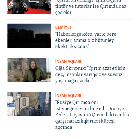
"Qırım birdemligi" işini toqtattı,
tintüv ve tutuvlar ise Qırımda daa
çoq oldı
CEMİYET
"Haberlerge köre, yarıq bere
ekenler, amma biz bütünley
ekektriksizmiz"
İNSAN AQLARI
Olğa Skrıpnık: "Qırım azat etilsin
dep, insanlar yarıqsız ve suvsuz
yaşamağa azırlar"
İNSAN AQLARI
"Rusiye Qırımda onı
istemegenlerini bile edi". Rusiye
Federatsiyasınıñ Qırımdaki cenkke
qarşı narazılıqlarnen küreşi
aqqında