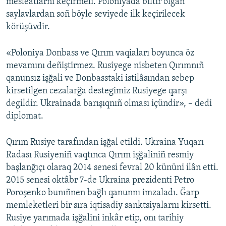
mesleatlarnı keçirmeli. Poloniyada bıltır olğan
saylavlardan soñ böyle seviyede ilk keçirilecek
körüşüvdir.
«Poloniya Donbass ve Qırım vaqiaları boyunca öz
mevamını deñiştirmez. Rusiyege nisbeten Qırımnıñ
qanunsız işğali ve Donbasstaki istilâsından sebep
kirsetilgen cezalarğa destegimiz Rusiyege qarşı
degildir. Ukrainada barışıqnıñ olması içündir», – dedi
diplomat.
Qırım Rusiye tarafından işğal etildi. Ukraina Yuqarı
Radası Rusiyeniñ vaqtınca Qırım işğaliniñ resmiy
başlanğıçı olaraq 2014 senesi fevral 20 kününi ilân etti.
2015 senesi oktâbr 7-de Ukraina prezidenti Petro
Poroşenko bunıñnen bağlı qanunnı imzaladı. Ğarp
memleketleri bir sıra iqtisadiy sanktsiyalarnı kirsetti.
Rusiye yarımada işğalini inkâr etip, onı tarihiy