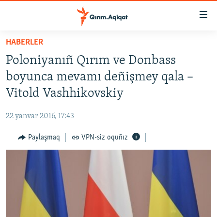
Link
açıqlığı
Esas
HABERLER
mündericege
HABERLER
Poloniyanıñ Qırım ve Donbass
qaytmaq
SİYASET
Baş
boyunca mevamı deñişmey qala –
İQTİSADİYAT
navigatsiyağa
Vitold Vashhikovskiy
qaytmaq
CEMİYET
Qıdıruvğa
22 yanvar 2016, 17:43
MEDENİYET
qaytmaq
Paylaşmaq
VPN-siz oquñız
İNSAN AQLARI
VİDEO
SÜRET
BLOGLAR
FİKİR