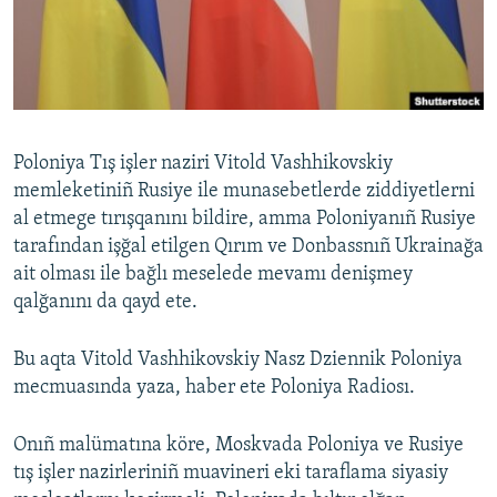
Русский
Українською
QOŞULIÑIZ!
Poloniya Tış işler naziri Vitold Vashhikovskiy
memleketiniñ Rusiye ile munasebetlerde ziddiyetlerni
al etmege tırışqanını bildire, amma Poloniyanıñ Rusiye
RFE/RS bütün saytları
tarafından işğal etilgen Qırım ve Donbassnıñ Ukrainağa
ait olması ile bağlı meselede mevamı denişmey
qalğanını da qayd ete.
Bu aqta Vitold Vashhikovskiy Nasz Dziennik Poloniya
mecmuasında yaza, haber ete Poloniya Radiosı.
Onıñ malümatına köre, Moskvada Poloniya ve Rusiye
tış işler nazirleriniñ muavineri eki taraflama siyasiy