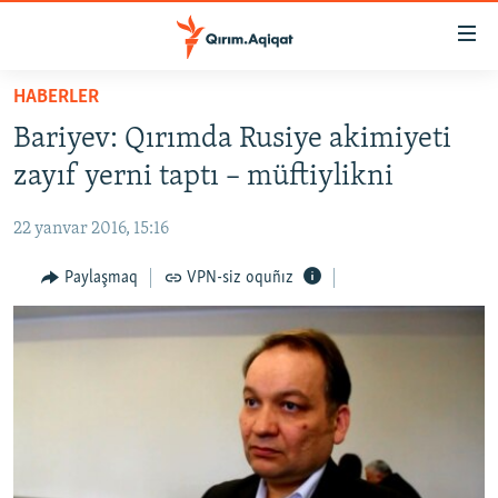
Link
açıqlığı
Esas
HABERLER
mündericege
HABERLER
Bariyev: Qırımda Rusiye akimiyeti
qaytmaq
SİYASET
Baş
zayıf yerni taptı – müftiylikni
İQTİSADİYAT
navigatsiyağa
qaytmaq
22 yanvar 2016, 15:16
CEMİYET
Qıdıruvğa
MEDENİYET
Paylaşmaq
VPN-siz oquñız
qaytmaq
İNSAN AQLARI
VİDEO
SÜRET
BLOGLAR
FİKİR