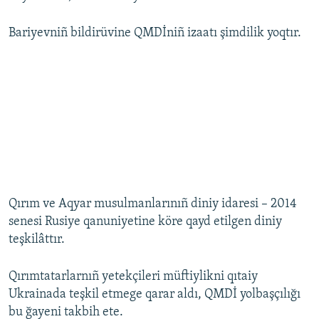
Bariyevniñ bildirüvine QMDİniñ izaatı şimdilik yoqtır.
Qırım ve Aqyar musulmanlarınıñ diniy idaresi – 2014
senesi Rusiye qanuniyetine köre qayd etilgen diniy
teşkilâttır.
Qırımtatarlarnıñ yetekçileri müftiylikni qıtaiy
Ukrainada teşkil etmege qarar aldı, QMDİ yolbaşçılığı
bu ğayeni takbih ete.