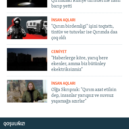
Qırımdaki Rusiye turistlerine nasıl
barıp yetti
İNSAN AQLARI
"Qırım birdemligi" işini toqtattı,
tintüv ve tutuvlar ise Qırımda daa
çoq oldı
CEMİYET
"Haberlerge köre, yarıq bere
ekenler, amma biz bütünley
ekektriksizmiz"
İNSAN AQLARI
Olğa Skrıpnık: "Qırım azat etilsin
dep, insanlar yarıqsız ve suvsuz
yaşamağa azırlar"
QOŞULIÑIZ!