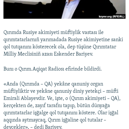
Русский
Українською
Qırımda Rusiye akimiyeti müftiylik vastası ile
QOŞULIÑIZ!
qırımtatarlarnıñ yarımadada Rusiye akimiyetine sanki
qol tutqanını kösterecek ola, dep tüşüne Qırımtatar
Milliy Meclisiniñ azası Eskender Bariyev.
RFE/RS bütün saytları
Bunı o Qırım.Aqiqat Radiosı efirinde bildirdi.
«Anda (Qırımda – QA) yekâne qanuniy organ
müftiyliktir ve yekâne qanuniy diniy yetekçi – müfti
Emirali Ablayevdir. Ve, işte, o (Qırım akimiyeti – QA),
kerçekten de, zayıf tarafnı tapıp, bütün dünyağa
qırımtatarlar işğalge qol tutqanını köstere. Olar işğal
aqqında aytmaycaq, Qırım işğaline qol tutalar –
deycekler», – dedi Bariyev.