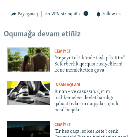
Paylaşmaq
VPN-siz oquñız
Follow us
Oqumağa devam etiñiz
CEMİYET
"Er şeyni eki künde taşlap kettim".
Seferberlik qorqusı rusiyelilerni
kene memleketten quva
İNSAN AQLARI
Bir an – ve casussıñ. Qırım
mahkemeleri devlet hainligi
qabaatlavlarını daqqalar içinde
nasıl baqalar
CEMİYET
"Er kes qaça, er kes kete": cenk