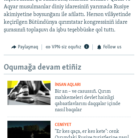
Aqyar musulmanlar diniy idaresiniñ yarımada Rusiye
akimiyetine boysunğanı ile añlattı. Herson vilâyetinde
keçirilgen Bütündünya qırımtatar kongressiniñ idare
şurasınıñ toplaşuvı da işbu teşebbüske qol tuttı.
Paylaşmaq
VPN-siz oquñız
Follow us
Oqumağa devam etiñiz
İNSAN AQLARI
Bir an – ve casussıñ. Qırım
mahkemeleri devlet hainligi
qabaatlavlarını daqqalar içinde
nasıl baqalar
CEMİYET
"Er kes qaça, er kes kete": cenk
Qırımdaki Rusiye turistlerine nasıl