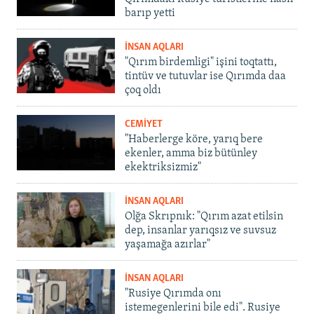
barıp yetti
İNSAN AQLARI
"Qırım birdemligi" işini toqtattı,
tintüv ve tutuvlar ise Qırımda daa
çoq oldı
CEMİYET
"Haberlerge köre, yarıq bere
ekenler, amma biz bütünley
ekektriksizmiz"
İNSAN AQLARI
Olğa Skrıpnık: "Qırım azat etilsin
dep, insanlar yarıqsız ve suvsuz
yaşamağa azırlar"
İNSAN AQLARI
"Rusiye Qırımda onı
istemegenlerini bile edi". Rusiye