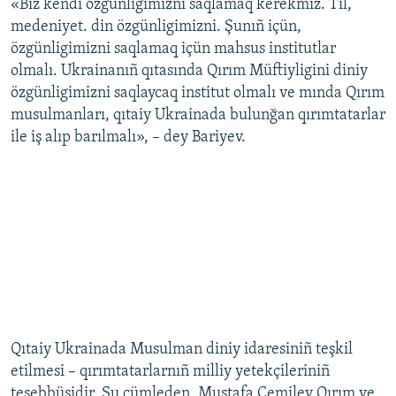
«Biz kendi özgünligimizni saqlamaq kerekmiz. Til,
medeniyet. din özgünligimizni. Şunıñ içün,
özgünligimizni saqlamaq içün mahsus institutlar
olmalı. Ukrainanıñ qıtasında Qırım Müftiyligini diniy
özgünligimizni saqlaycaq institut olmalı ve mında Qırım
musulmanları, qıtaiy Ukrainada bulunğan qırımtatarlar
ile iş alıp barılmalı», – dey Bariyev.
Qıtaiy Ukrainada Musulman diniy idaresiniñ teşkil
etilmesi – qırımtatarlarnıñ milliy yetekçileriniñ
teşebbüsidir. Şu cümleden, Mustafa Cemilev Qırım ve