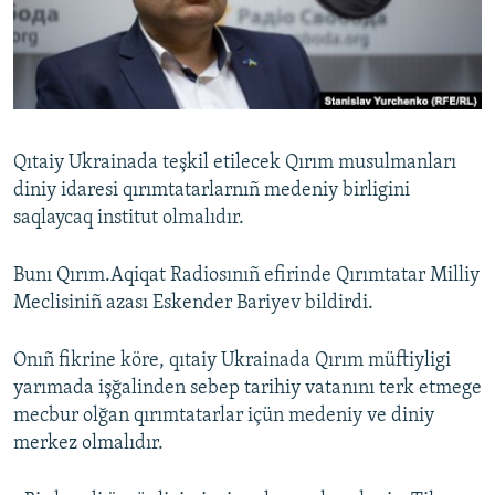
Русский
Українською
QOŞULIÑIZ!
Qıtaiy Ukrainada teşkil etilecek Qırım musulmanları
diniy idaresi qırımtatarlarnıñ medeniy birligini
saqlaycaq institut olmalıdır.
RFE/RS bütün saytları
Bunı Qırım.Aqiqat Radiosınıñ efirinde Qırımtatar Milliy
Meclisiniñ azası Eskender Bariyev bildirdi.
Onıñ fikrine köre, qıtaiy Ukrainada Qırım müftiyligi
yarımada işğalinden sebep tarihiy vatanını terk etmege
mecbur olğan qırımtatarlar içün medeniy ve diniy
merkez olmalıdır.