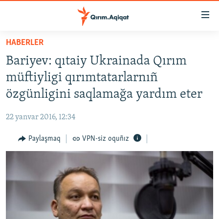
Link
açıqlığı
Esas
HABERLER
mündericege
HABERLER
Bariyev: qıtaiy Ukrainada Qırım
qaytmaq
SİYASET
Baş
müftiyligi qırımtatarlarnıñ
İQTİSADİYAT
navigatsiyağa
özgünligini saqlamağa yardım eter
qaytmaq
CEMİYET
Qıdıruvğa
22 yanvar 2016, 12:34
MEDENİYET
qaytmaq
Paylaşmaq
VPN-siz oquñız
İNSAN AQLARI
VİDEO
SÜRET
BLOGLAR
FİKİR