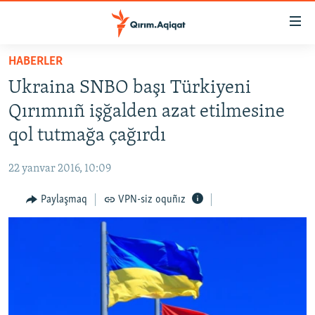
Link
açıqlığı
Esas
HABERLER
mündericege
HABERLER
Ukraina SNBO başı Türkiyeni
qaytmaq
SİYASET
Baş
Qırımnıñ işğalden azat etilmesine
İQTİSADİYAT
navigatsiyağa
qol tutmağa çağırdı
qaytmaq
CEMİYET
Qıdıruvğa
22 yanvar 2016, 10:09
MEDENİYET
qaytmaq
Paylaşmaq
VPN-siz oquñız
İNSAN AQLARI
VİDEO
SÜRET
BLOGLAR
FİKİR