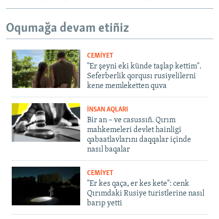
Oqumağa devam etiñiz
CEMİYET
"Er şeyni eki künde taşlap kettim".
Seferberlik qorqusı rusiyelilerni
kene memleketten quva
İNSAN AQLARI
Bir an – ve casussıñ. Qırım
mahkemeleri devlet hainligi
qabaatlavlarını daqqalar içinde
nasıl baqalar
CEMİYET
"Er kes qaça, er kes kete": cenk
Qırımdaki Rusiye turistlerine nasıl
barıp yetti