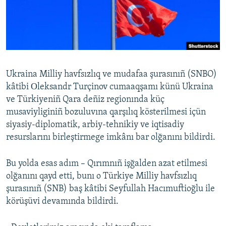
Русский
Українською
QOŞULIÑIZ!
Ukraina Milliy havfsızlıq ve mudafaa şurasınıñ (SNBO)
kâtibi Оleksandr Turçinov cumaaqşamı künü Ukraina
ve Türkiyeniñ Qara deñiz regionında küç
RFE/RS bütün saytları
musaviyliginiñ bozuluvına qarşılıq kösterilmesi içün
siyasiy-diplomatik, arbiy-tehnikiy ve iqtisadiy
resurslarını birleştirmege imkânı bar olğanını bildirdi.
Bu yolda esas adım – Qırımnıñ işğalden azat etilmesi
olğanını qayd etti, bunı o Türkiye Milliy havfsızlıq
şurasınıñ (SNB) baş kâtibi Seyfullah Hacımuftioğlu ile
körüşüvi devamında bildirdi.