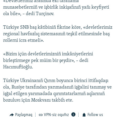
«Devletlerimiz arasında eki taraflama
munasebetlerniñ ve işbirlik inkişafınıñ yañı keyfiyeti
ola bile», – dedi Turçinov.
Türkiye SNB baş kâtibiniñ fikrine köre, «devletlerimiz
regional havfsızlıq sistemasınıñ teşkil etilmesinde baş
rollerni icra etmeli».
«Bizim içün devletlerimizniñ imkâniyetlerini
birleştirmege pek müim bir şeydir», – dedi
Hacımuftioğlu.
Türkiye Ukrainanıñ Qırım boyunca birinci ittifaqdaşı
ola, Rusiye tarafından yarımadanıñ işğalini tanımay ve
işğal etilgen yarımadada qırımtatarlarnıñ aqlarınıñ
bozuluvı içün Moskvanı takbih ete.
Paylaşmaq
VPN-siz oquñız
Follow us