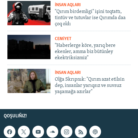
İNSAN AQLARI
"Qırım birdemligi" işini toqtattı,
tintüv ve tutuvlar ise Qırımda daa
çoq oldı
CEMİYET
"Haberlerge köre, yarıq bere
ekenler, amma biz bütünley
ekektriksizmiz"
İNSAN AQLARI
Olğa Skrıpnık: "Qırım azat etilsin
dep, insanlar yarıqsız ve suvsuz
yaşamağa azırlar"
QOŞULIÑIZ!