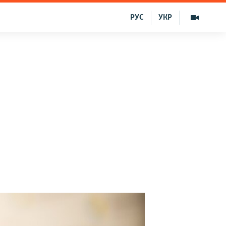
РУС
УКР