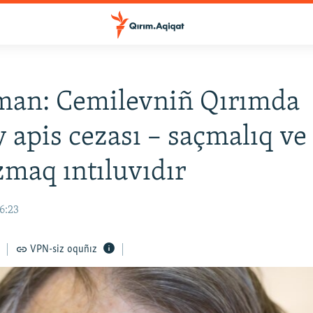
man: Cemilevniñ Qırımda
y apis cezası – saçmalıq ve
maq ıntıluvıdır
16:23
VPN-siz oquñız