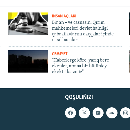
İNSAN AQLARI
Bir an – ve casussıñ. Qırım
mahkemeleri devlet hainligi
qabaatlavlarını daqqalar içinde
nasıl baqalar
CEMİYET
"Haberlerge köre, yarıq bere
ekenler, amma biz bütünley
ekektriksizmiz"
QOŞULIÑIZ!