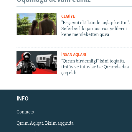
CEMİYET
"Er şeyni eki künde taşlap kettim".
Seferberlik qorqusı rusiyelilerni
kene memleketten quva
İNSAN AQLARI
"Qırım birdemligi" işini toqtattı,
tintüv ve tutuvlar ise Qırımda daa
çoq oldı
Русский
INFO
Українською
Contacts
QOŞULIÑIZ!
Qırım.Aqiqat. Bizim aqqında