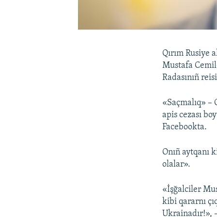
Qırım Rusiye a
Mustafa Cemile
Radasınıñ reis
«Saçmalıq» – Q
apis cezası bo
Facebookta.
Onıñ aytqanı k
olalar».
«İşğalciler Mu
kibi qararnı ç
Ukrainadır!», 