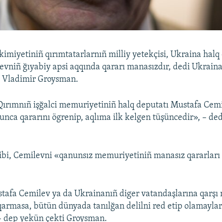
kimiyetiniñ qırımtatarlarnıñ milliy yetekçisi, Ukraina halq
vniñ ğıyabiy apsi aqqında qararı manasızdır, dedi Ukrain
i Vladimir Groysman.
ırımnıñ işğalci memuriyetiniñ halq deputatı Mustafa Cemi
yunca qararını ögrenip, aqlıma ilk kelgen tüşüncedir», – d
ibi, Cemilevni «qanunsız memuriyetiniñ manasız qararları 
stafa Cemilev ya da Ukrainanıñ diger vatandaşlarına qarşı
ıqarmasa, bütün dünyada tanılğan delilni red etip olamaylar
– dep yekün çekti Groysman.