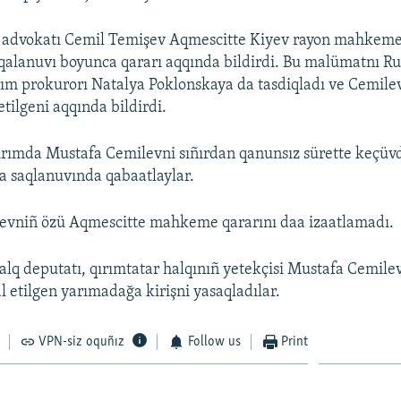
 advokatı Cemil Temişev Aqmescitte Kiyev rayon mahkeme
alanuvı boyunca qararı aqqında bildirdi. Bu malümatnı R
rım prokurorı Natalya Poklonskaya da tasdiqladı ve Cemile
etilgeni aqqında bildirdi.
Qırımda Mustafa Cemilevni sıñırdan qanunsız sürette keçüvd
a saqlanuvında qabaatlaylar.
evniñ özü Aqmescitte mahkeme qararını daa izaatlamadı.
alq deputatı, qırımtatar halqınıñ yetekçisi Mustafa Cemile
l etilgen yarımadağa kirişni yasaqladılar.
VPN-siz oquñız
Follow us
Print