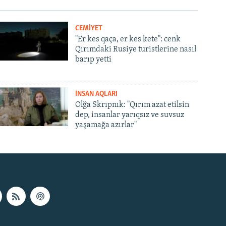
CEMİYET
"Er kes qaça, er kes kete": cenk
Qırımdaki Rusiye turistlerine nasıl
barıp yetti
İNSAN AQLARI
Olğa Skrıpnık: "Qırım azat etilsin
dep, insanlar yarıqsız ve suvsuz
yaşamağa azırlar"