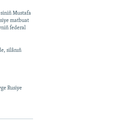
siniñ Mustafa
usiye matbuat
vniñ federal
e, silânıñ
vge Rusiye