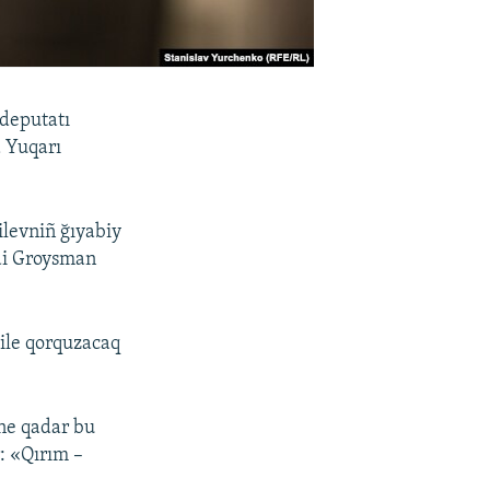
 deputatı
a Yuqarı
levniñ ğıyabiy
edi Groysman
ile qorquzacaq
 ne qadar bu
: «Qırım –