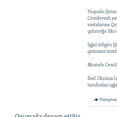
Yaqında Qırım
Cemilevniñ yaq
vastalarına Qı
qıdıruvğa ilân 
İşğal etilgen 
qanunsız tarzd
Mustafa Cemil
Evel Ukraina h
tarafından işğa
Paylaşmaq
Oqumağa devam etiñiz