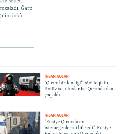
2015 senesi
imzaladı. Ğarp
alini inkâr
İNSAN AQLARI
"Qırım birdemligi" işini toqtattı,
tintüv ve tutuvlar ise Qırımda daa
çoq oldı
İNSAN AQLARI
"Rusiye Qırımda onı
istemegenlerini bile edi". Rusiye
Federatsiyasınıñ Qırımdaki