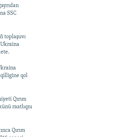
ğayrıdan
ina SSC
ñ toplaşuvı
 Ukraina
kete.
Ukraina
qilligine qol
miyeti Qırım
ünü raatlıqnı
tınca Qırım