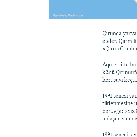
Qırımda yanvar
eteler. Qırım 
«Qırım Cumhur
Aqmescitte bu 
künü Qırımnıñ 
körüşüvi keçti
1991 senesi ya
tiklenmesine u
berüvge: «Siz 
añlaşmasınıñ iş
1991 senesi f