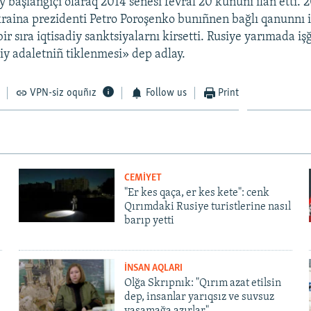
y başlanğıçı olaraq 2014 senesi fevral 20 kününi ilân etti. 
raina prezidenti Petro Poroşenko bunıñnen bağlı qanunnı 
r sıra iqtisadiy sanktsiyalarnı kirsetti. Rusiye yarımada işğ
hiy adaletniñ tiklenmesi» dep adlay.
VPN-siz oquñız
Follow us
Print
CEMİYET
"Er kes qaça, er kes kete": cenk
Qırımdaki Rusiye turistlerine nasıl
barıp yetti
İNSAN AQLARI
Olğa Skrıpnık: "Qırım azat etilsin
dep, insanlar yarıqsız ve suvsuz
yaşamağa azırlar"