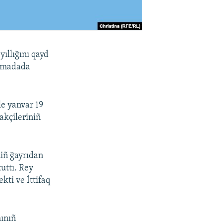
ıllığını qayd
rımadada
le yanvar 19
akçileriniñ
niñ ğayrıdan
uttı. Rey
ti ve İttifaq
ınıñ