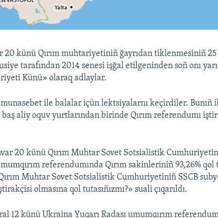
 20 künü Qırım muhtariyetiniñ ğayrıdan tiklenmesiniñ 25 y
Rusiye tarafından 2014 senesi işğal etilgeninden soñ onı ya
iyeti Künü» olaraq adlaylar.
munasebet ile balalar içün lektsiyalarnı keçirdiler. Bunıñ i
baş aliy oquv yurtlarından birinde Qırım referendumı iştir
.
nvar 20 künü Qırım Muhtar Sovet Sotsialistik Cumhuriyeti
mumqırım referendumında Qırım sakinleriniñ 93,26% qol t
Qırım Muhtar Sovet Sotsialistik Cumhuriyetiniñ SSCB subyek
tirakçisi olmasına qol tutasıñızmı?» suali çıqarıldı.
evral 12 künü Ukraina Yuqarı Radası umumqırım referendum