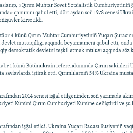
saslanıp, «Qırım Muhtar Sovet Sotsialistik Cumhuriyetiniñ 
ında» qanunını qabul etti, dört aydan soñ 1978 senesi Ukra
ñişüvler kirsetildi.
ntâbr 4 künü Qırım Muhtar Cumhuriyetiniñ Yuqarı Şurasını
devlet mustaqilligi aqqında beyannameni qabul etti, onda
qiy demokratik devletni teşkil etmek ıntıluvı aqqında söz 
ekabr 1 künü Bütünukrain referendumında Qırım sakinleri 
ta saylavlarda iştirak etti. Qırımlılarnıñ 54% Ukraina musta
arafından 2014 senesi işğal etilgeninden soñ yarımada aki
iyeti Kününi Qırım Cumhuriyeti Kününe deñiştirdi ve şu k
arafından işğal etildi. Ukraina Yuqarı Radası Rusiyeniñ vaq