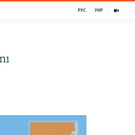
РУС
УКР
nı