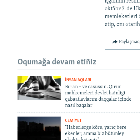
işğaliniñ resmi
oktâbr 7-de Uk
memleketleri bi
etip, onı «tari
Paylaşmaq
Oqumağa devam etiñiz
İNSAN AQLARI
Bir an – ve casussıñ. Qırım
mahkemeleri devlet hainligi
qabaatlavlarını daqqalar içinde
nasıl baqalar
CEMİYET
"Haberlerge köre, yarıq bere
ekenler, amma biz bütünley
ekektriksizmiz"