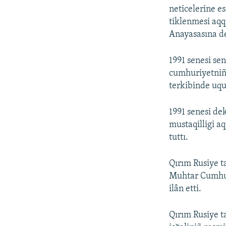
neticelerine e
tiklenmesi aqq
Anayasasına de
1991 senesi se
cumhuriyetniñ 
terkibinde uqu
1991 senesi d
mustaqilligi aq
tuttı.
Qırım Rusiye t
Muhtar Cumhur
ilân etti.
Qırım Rusiye t