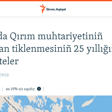
a Qırım muhtariyetiniñ
an tiklenmesiniñ 25 yıllığı
teler
09:52
VPN-siz oquñız