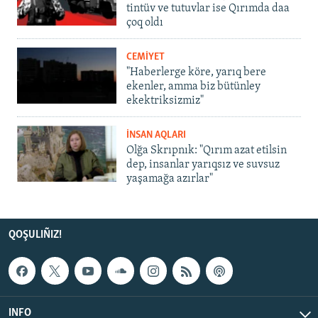
tintüv ve tutuvlar ise Qırımda daa
çoq oldı
CEMİYET
"Haberlerge köre, yarıq bere
ekenler, amma biz bütünley
ekektriksizmiz"
İNSAN AQLARI
Olğa Skrıpnık: "Qırım azat etilsin
dep, insanlar yarıqsız ve suvsuz
yaşamağa azırlar"
QOŞULIÑIZ!
INFO