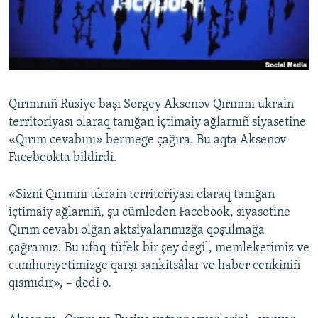
Русский
Українською
QOŞULIÑIZ!
Qırımnıñ Rusiye başı Sergey Aksenov Qırımnı ukrain
territoriyası olaraq tanığan içtimaiy ağlarnıñ siyasetine
«Qırım cevabını» bermege çağıra. Bu aqta Aksenov
RFE/RS bütün saytları
Facebookta bildirdi.
«Sizni Qırımnı ukrain territoriyası olaraq tanığan
içtimaiy ağlarnıñ, şu cümleden Facebook, siyasetine
Qırım cevabı olğan aktsiyalarımızğa qoşulmağa
çağramız. Bu ufaq-tüfek bir şey degil, memleketimiz ve
cumhuriyetimizge qarşı sankitsâlar ve haber cenkiniñ
qısmıdır», – dedi o.