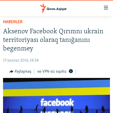
Link
açıqlığı
Esas
HABERLER
mündericege
HABERLER
Aksenov Facebook Qırımnı ukrain
qaytmaq
SİYASET
Baş
territoriyası olaraq tanığanını
İQTİSADİYAT
navigatsiyağa
begenmey
qaytmaq
CEMİYET
Qıdıruvğa
19 yanvar 2016, 18:34
MEDENİYET
qaytmaq
Paylaşmaq
VPN-siz oquñız
İNSAN AQLARI
VİDEO
SÜRET
BLOGLAR
FİKİR