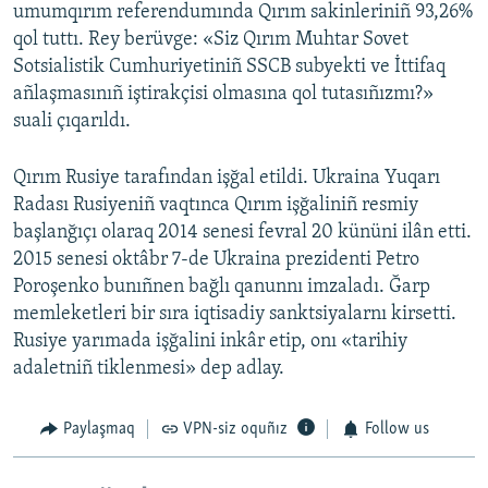
umumqırım referendumında Qırım sakinleriniñ 93,26%
qol tuttı. Rey berüvge: «Siz Qırım Muhtar Sovet
Sotsialistik Cumhuriyetiniñ SSCB subyekti ve İttifaq
añlaşmasınıñ iştirakçisi olmasına qol tutasıñızmı?»
suali çıqarıldı.
Qırım Rusiye tarafından işğal etildi. Ukraina Yuqarı
Radası Rusiyeniñ vaqtınca Qırım işğaliniñ resmiy
başlanğıçı olaraq 2014 senesi fevral 20 kününi ilân etti.
2015 senesi oktâbr 7-de Ukraina prezidenti Petro
Poroşenko bunıñnen bağlı qanunnı imzaladı. Ğarp
memleketleri bir sıra iqtisadiy sanktsiyalarnı kirsetti.
Rusiye yarımada işğalini inkâr etip, onı «tarihiy
adaletniñ tiklenmesi» dep adlay.
Paylaşmaq
VPN-siz oquñız
Follow us