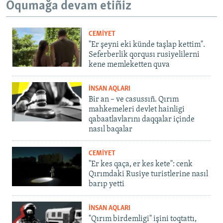
Oqumağa devam etiñiz
CEMİYET
"Er şeyni eki künde taşlap kettim".
Seferberlik qorqusı rusiyelilerni
kene memleketten quva
İNSAN AQLARI
Bir an – ve casussıñ. Qırım
mahkemeleri devlet hainligi
qabaatlavlarını daqqalar içinde
nasıl baqalar
CEMİYET
"Er kes qaça, er kes kete": cenk
Qırımdaki Rusiye turistlerine nasıl
barıp yetti
İNSAN AQLARI
"Qırım birdemligi" işini toqtattı,