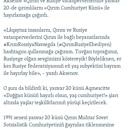
Aksenov «Qırım ve Rusiye vatanperverlerini» yanvar
20-de qırımlılarnı «Qırım Cumhuriyet Künü» ile
hayırlamağa çağırdı.
«Lâqaytsız insanlarnı, Qırım ve Rusiye
vatanperverlerini Qırım ile bağlı beyanatlarında
‪#‎KrımRossiyaNavsegda (#QırımRusiyeEbediyen)
hashtagını qullanmağa çağıram. Tuvğan toprağımız,
Rusiyege olğan sevgimizni köstereyik! Böyleliknen, er
kes Rusiye Federatsiyasınıñ eñ yaş subyektini bayram
ile hayırlay bile», – yazdı Aksenov.
O şunı da bildirdi ki, yanvar 20 künü Aqmescitte
«Doğğan künüñ hayırlı olsun, yaş cumhuriyet!» şiarı
altında yaşlar teşkilâtlarınıñ yürüşi keçirilecek.
1991 senesi yanvar 20 künü Qırım Muhtar Sovet
Sotsialistik Cumhuriyetiniñ ğayrıdan tiklenmesine