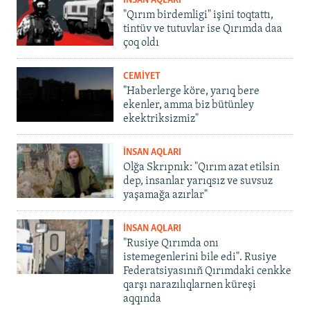
İNSAN AQLARI
"Qırım birdemligi" işini toqtattı,
tintüv ve tutuvlar ise Qırımda daa
çoq oldı
CEMİYET
"Haberlerge köre, yarıq bere
ekenler, amma biz bütünley
ekektriksizmiz"
İNSAN AQLARI
Olğa Skrıpnık: "Qırım azat etilsin
dep, insanlar yarıqsız ve suvsuz
yaşamağa azırlar"
İNSAN AQLARI
"Rusiye Qırımda onı
istemegenlerini bile edi". Rusiye
Federatsiyasınıñ Qırımdaki cenkke
qarşı narazılıqlarnen küreşi
aqqında