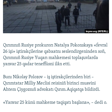
Русский
Українською
QOŞULIÑIZ!
Qırımnıñ Rusiye prokurorı Natalya Pokonskaya «fevral
26 işi» iştirakçilerine qabaatnı seslendirgeninden soñ,
RFE/RS bütün saytları
Qırımnıñ Rusiye Yuqarı mahkemesi toplaşuvlarda
yanvar 25 qadar teneffüsni ilân etti.
Bunı Nikolay Polozov – iş iştirakçilerinden biri –
Qırımtatar Milliy Meclisi reisiniñ birinci muavini
Ahtem Çiygoznıñ advokatı Qırım.Aqiqatqa bildirdi.
«Yanvar 25 künü mahkeme taqiqatı başlana», – dedi o.