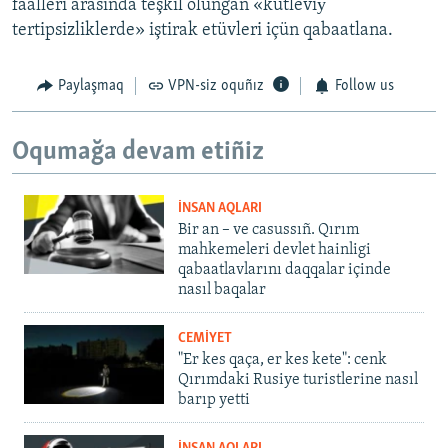
faalleri arasında teşkil olunğan «kütleviу
tertipsizliklerde» iştirak etüvleri içün qabaatlana.
Paylaşmaq
VPN-siz oquñız
Follow us
Oqumağa devam etiñiz
İNSAN AQLARI
Bir an – ve casussıñ. Qırım
mahkemeleri devlet hainligi
qabaatlavlarını daqqalar içinde
nasıl baqalar
CEMİYET
"Er kes qaça, er kes kete": cenk
Qırımdaki Rusiye turistlerine nasıl
barıp yetti