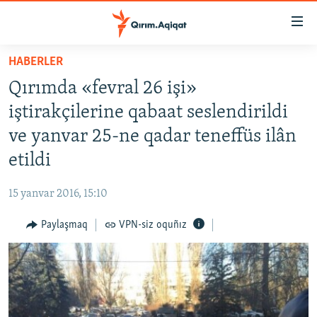
Link
açıqlığı
Esas
HABERLER
mündericege
HABERLER
Qırımda «fevral 26 işi»
qaytmaq
SİYASET
Baş
iştirakçilerine qabaat seslendirildi
İQTİSADİYAT
navigatsiyağa
ve yanvar 25-ne qadar teneffüs ilân
qaytmaq
CEMİYET
etildi
Qıdıruvğa
MEDENİYET
qaytmaq
15 yanvar 2016, 15:10
İNSAN AQLARI
Paylaşmaq
VPN-siz oquñız
VİDEO
SÜRET
BLOGLAR
FİKİR