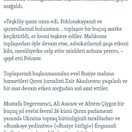
sozğaldı.
«Teşkiliy qısım uzun edi. Poklonskayanıñ ve
qaravullarnıñ bulunması… toplaşuv bir buçuq saatke
keçiktirildi, er kesni teşkere ediler. Mahkeme
toplaşuvları öyle devam etse, advokatlarnıñ şaqa etkeni
kibi, mesüliyetke celp etüv müddeti soñuna yeter», –
qayd etti Polozov.
Toplaşuvnıñ başlanmasından evel Rusiye mahsus
hızmetileri Qırım jurnalisti Zair Akadırovnı yaqaladı ve
bir saat devam etken sorğudan soñ azat ettiler.
Mustafa Degermenci, Ali Asanov ve Ahtem Çiygoz bir
buçuq yıl evelsi fevral 26 künü Qırım parlamenti
yanında Ukraina topraq bütünliginiñ tarafdarları ve
«Russkoye yedinstvo» («Rusiye birligi») firqasınıñ