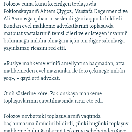
Polozov cuma künü keçirilgen toplaşuvda
Poklonskayanıñ Ahtem Çiygoz, Mustafa Degermenci ve
Ali Asanovğa qabaatnı seslendirgeni aqqında bildirdi.
Bundan evel mahkeme advokatlarnıñ toplaşuvda
matbuat vastalarınıñ temsilcileri ve er istegen insannıñ
bulunmağa imkânı olmağanı içün onı diger salonlarğa
yayınlamaq ricasını red etti.
«Rusiye mahkemeleriniñ ameliyatına baqmadan, atta
mahkemeden evel maznunlar ile foto çekmege imkân
yoq», – qayd etti advokat.
Oınñ sözlerine köre, Poklonskaya mahkeme
toplaşuvlarınıñ qapatılmasında israr ete edi.
Polozov nevbetteki toplaşuvlarnıñ vaqtında
başlanmasına ümüdini bildirdi, çünki bugünki toplaşuv
mahkeme bulunğanlarnıñ teşkerüvi sebebeinden ğayet