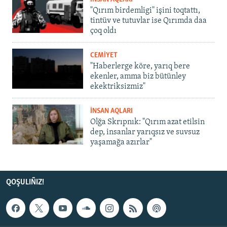
"Qırım birdemligi" işini toqtattı,
tintüv ve tutuvlar ise Qırımda daa
çoq oldı
CEMİYET
"Haberlerge köre, yarıq bere
ekenler, amma biz bütünley
ekektriksizmiz"
İNSAN AQLARI
Olğa Skrıpnık: "Qırım azat etilsin
dep, insanlar yarıqsız ve suvsuz
yaşamağa azırlar"
QOŞULIÑIZ!