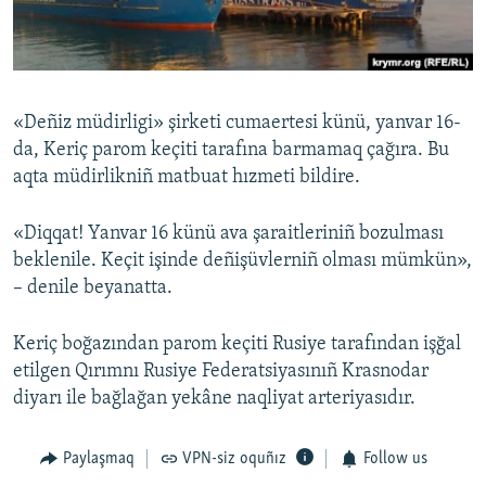
Русский
Українською
«Deñiz müdirligi» şirketi cumaertesi künü, yanvar 16-
QOŞULIÑIZ!
da, Keriç parom keçiti tarafına barmamaq çağıra. Bu
aqta müdirlikniñ matbuat hızmeti bildire.
«Diqqat! Yanvar 16 künü ava şaraitleriniñ bozulması
RFE/RS bütün saytları
beklenile. Keçit işinde deñişüvlerniñ olması mümkün»,
– denile beyanatta.
Keriç boğazından parom keçiti Rusiye tarafından işğal
etilgen Qırımnı Rusiye Federatsiyasınıñ Krasnodar
diyarı ile bağlağan yekâne naqliyat arteriyasıdır.
Paylaşmaq
VPN-siz oquñız
Follow us