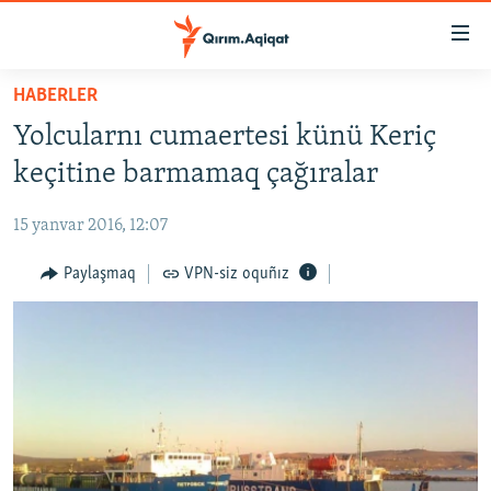
Link
açıqlığı
Esas
HABERLER
mündericege
HABERLER
Yolcularnı cumaertesi künü Keriç
qaytmaq
SİYASET
Baş
keçitine barmamaq çağıralar
İQTİSADİYAT
navigatsiyağa
qaytmaq
15 yanvar 2016, 12:07
CEMİYET
Qıdıruvğa
MEDENİYET
Paylaşmaq
VPN-siz oquñız
qaytmaq
İNSAN AQLARI
VİDEO
SÜRET
BLOGLAR
FİKİR