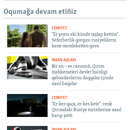
Oqumağa devam etiñiz
CEMİYET
"Er şeyni eki künde taşlap kettim".
Seferberlik qorqusı rusiyelilerni
kene memleketten quva
İNSAN AQLARI
Bir an – ve casussıñ. Qırım
mahkemeleri devlet hainligi
qabaatlavlarını daqqalar içinde
nasıl baqalar
CEMİYET
"Er kes qaça, er kes kete": cenk
Qırımdaki Rusiye turistlerine nasıl
barıp yetti
İNSAN AQLARI