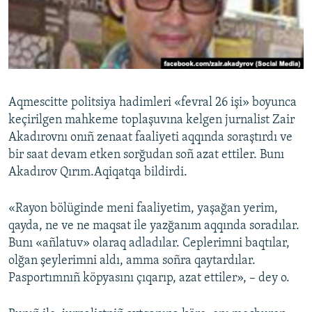
Русский
Українською
QOŞULIÑIZ!
Aqmescitte politsiya hadimleri «fevral 26 işi» boyunca
keçirilgen mahkeme toplaşuvına kelgen jurnalist Zair
Akadırovnı onıñ zenaat faaliyeti aqqında soraştırdı ve
RFE/RS bütün saytları
bir saat devam etken sorğudan soñ azat ettiler. Bunı
Akadırov Qırım.Aqiqatqa bildirdi.
«Rayon bölüginde meni faaliyetim, yaşağan yerim,
qayda, ne ve ne maqsat ile yazğanım aqqında soradılar.
Bunı «añlatuv» olaraq adladılar. Ceplerimni baqtılar,
olğan şeylerimni aldı, amma soñra qaytardılar.
Pasportımnıñ köpyasını çıqarıp, azat ettiler», – dey o.