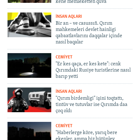
kene memleketten quva
İNSAN AQLARI
Bir an – ve casussıñ. Qırım
mahkemeleri devlet hainligi
qabaatlavlarını daqqalar içinde
nasıl baqalar
CEMİYET
"Er kes qaça, er kes kete": cenk
Qırımdaki Rusiye turistlerine nasıl
barıp yetti
İNSAN AQLARI
"Qırım birdemligi" işini toqtattı,
tintüv ve tutuvlar ise Qırımda daa
çoq oldı
CEMİYET
"Haberlerge köre, yarıq bere
ekenler, amma biz bütünley