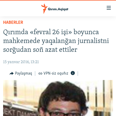
Link
açıqlığı
Esas
HABERLER
mündericege
HABERLER
Qırımda «fevral 26 işi» boyunca
qaytmaq
SİYASET
Baş
mahkemede yaqalanğan jurnalistni
İQTİSADİYAT
navigatsiyağa
sorğudan soñ azat ettiler
qaytmaq
CEMİYET
Qıdıruvğa
15 yanvar 2016, 13:21
MEDENİYET
qaytmaq
Paylaşmaq
VPN-siz oquñız
İNSAN AQLARI
VİDEO
SÜRET
BLOGLAR
FİKİR