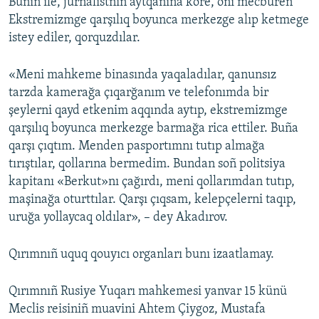
Bunıñ ile, jurnalistniñ aytqanına köre, onı mecburen
Ekstremizmge qarşılıq boyunca merkezge alıp ketmege
istey ediler, qorquzdılar.
«Meni mahkeme binasında yaqaladılar, qanunsız
tarzda kamerağa çıqarğanım ve telefonımda bir
şeylerni qayd etkenim aqqında aytıp, ekstremizmge
qarşılıq boyunca merkezge barmağa rica ettiler. Buña
qarşı çıqtım. Menden pasportımnı tutıp almağa
tırıştılar, qollarına bermedim. Bundan soñ politsiya
kapitanı «Berkut»nı çağırdı, meni qollarımdan tutıp,
maşinağa oturttılar. Qarşı çıqsam, kelepçelerni taqıp,
uruğa yollaycaq oldılar», – dey Akadırov.
Qırımnıñ uquq qouyıcı organları bunı izaatlamay.
Qırımnıñ Rusiye Yuqarı mahkemesi yanvar 15 künü
Meclis reisiniñ muavini Ahtem Çiygoz, Mustafa