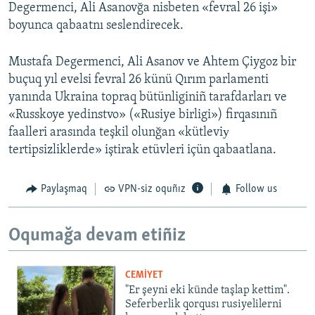
Degermenci, Ali Asanovğa nisbeten «fevral 26 işi»
boyunca qabaatnı seslendirecek.
Mustafa Degermenci, Ali Asanov ve Ahtem Çiygoz bir
buçuq yıl evelsi fevral 26 künü Qırım parlamenti
yanında Ukraina topraq bütünliginiñ tarafdarları ve
«Russkoye yedinstvo» («Rusiye birligi») firqasınıñ
faalleri arasında teşkil olunğan «kütleviу
tertipsizliklerde» iştirak etüvleri içün qabaatlana.
Paylaşmaq
VPN-siz oquñız
Follow us
Oqumağa devam etiñiz
CEMİYET
"Er şeyni eki künde taşlap kettim".
Seferberlik qorqusı rusiyelilerni