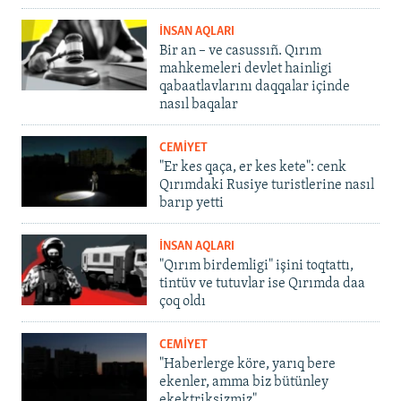
İNSAN AQLARI
Bir an – ve casussıñ. Qırım
mahkemeleri devlet hainligi
qabaatlavlarını daqqalar içinde
nasıl baqalar
CEMİYET
"Er kes qaça, er kes kete": cenk
Qırımdaki Rusiye turistlerine nasıl
barıp yetti
İNSAN AQLARI
"Qırım birdemligi" işini toqtattı,
tintüv ve tutuvlar ise Qırımda daa
çoq oldı
CEMİYET
"Haberlerge köre, yarıq bere
ekenler, amma biz bütünley
ekektriksizmiz"