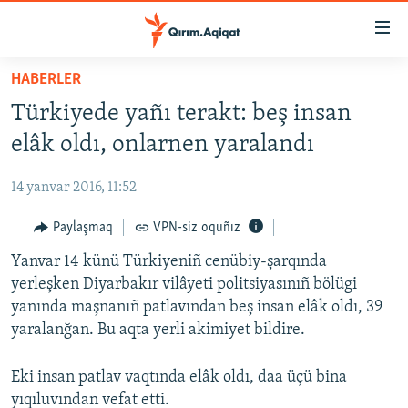
Link
açıqlığı
Esas
HABERLER
mündericege
HABERLER
Türkiyede yañı terakt: beş insan
qaytmaq
SİYASET
Baş
elâk oldı, onlarnen yaralandı
İQTİSADİYAT
navigatsiyağa
qaytmaq
14 yanvar 2016, 11:52
CEMİYET
Qıdıruvğa
MEDENİYET
Paylaşmaq
VPN-siz oquñız
qaytmaq
İNSAN AQLARI
Yanvar 14 künü Türkiyeniñ cenübiy-şarqında
yerleşken Diyarbakır vilâyeti politsiyasınıñ bölügi
VİDEO
yanında maşnanıñ patlavından beş insan elâk oldı, 39
SÜRET
yaralanğan. Bu aqta yerli akimiyet bildire.
BLOGLAR
Eki insan patlav vaqtında elâk oldı, daa üçü bina
FİKİR
yıqıluvından vefat etti.