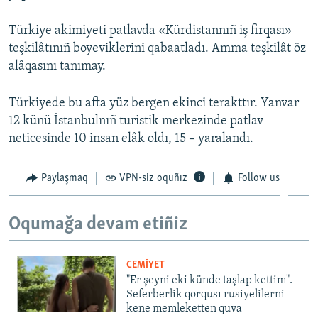
Русский
Türkiye akimiyeti patlavda «Kürdistannıñ iş firqası»
teşkilâtınıñ boyeviklerini qabaatladı. Amma teşkilât öz
Українською
alâqasını tanımay.
QOŞULIÑIZ!
Türkiyede bu afta yüz bergen ekinci terakttır. Yanvar
12 künü İstanbulnıñ turistik merkezinde patlav
neticesinde 10 insan elâk oldı, 15 – yaralandı.
RFE/RS bütün saytları
Paylaşmaq
VPN-siz oquñız
Follow us
Oqumağa devam etiñiz
CEMİYET
"Er şeyni eki künde taşlap kettim".
Seferberlik qorqusı rusiyelilerni
kene memleketten quva