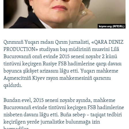
Русский
Українською
QOŞULIÑIZ!
Qırımnıñ Yuqarı radası Qırım jurnalisti, «QARA DENIZ
PRODUCTION» studiyası baş müdiriniñ muavini Lilâ
Bucurovanıñ onıñ evinde 2015 senesi noyabr 2 künü
RFE/RS bütün saytları
tintüvni keçirgen Rusiye FSB hadimlerine qarşı davası
boyunca şikâyet arizasını lâğu etti. Yuqarı mahkeme
Aqmescitniñ Kiyev rayon mahkemesiniñ qararını
qaldırdı.
Bundan evel, 2015 senesi noyabr ayında, mahkeme
Bucurovanıñ evinde tintüvni keçirgen FSB hadimlerine
nisbeten davanı lâğu etti. Buña sebep – taqiqat tedbiri
keçirilgen yerde jurnalistke bulunmağa izin