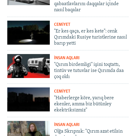
qabaatlavlarını daqqalar içinde
nasıl baqalar
CEMİYET
"Er kes qaça, er kes kete": cenk
Qırımdaki Rusiye turistlerine nasıl
barıp yetti
İNSAN AQLARI
"Qırım birdemligi" işini toqtattı,
tintüv ve tutuvlar ise Qırımda daa
çoq oldı
CEMİYET
"Haberlerge köre, yarıq bere
ekenler, amma biz bütünley
ekektriksizmiz"
İNSAN AQLARI
Olğa Skrıpnık: "Qırım azat etilsin