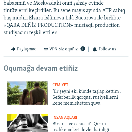
babasınıñ ve Moskvadaki onıñ şahsiy evinde
tintüvlerni keçirdiler. Bu sene mayıs ayında ATR sabıq
baş müdiri Elzara İslâmova Lilâ Bucurova ile birlikte
«QARA DEÑİZ PRODUCTION» mustaqil production
studiyasını teşkil ettiler.
Paylaşmaq
VPN-siz oquñız
Follow us
Oqumağa devam etiñiz
CEMİYET
"Er şeyni eki künde taşlap kettim".
Seferberlik qorqusı rusiyelilerni
kene memleketten quva
İNSAN AQLARI
Bir an – ve casussıñ. Qırım
mahkemeleri devlet hainligi