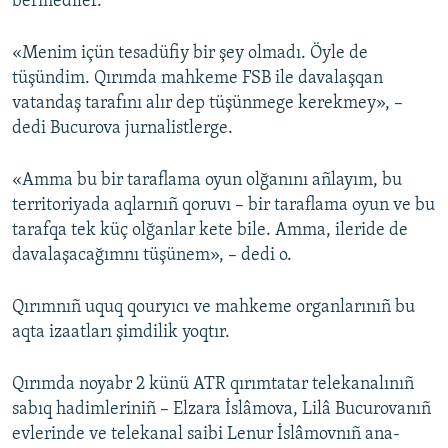
bermediler.
«Menim içün tesadüfiy bir şey olmadı. Öyle de
tüşündim. Qırımda mahkeme FSB ile davalaşqan
vatandaş tarafını alır dep tüşünmege kerekmey», –
dedi Bucurova jurnalistlerge.
«Amma bu bir taraflama oyun olğanını añlayım, bu
territoriyada aqlarnıñ qoruvı – bir taraflama oyun ve bu
tarafqa tek küç olğanlar kete bile. Amma, ileride de
davalaşacağımnı tüşünem», – dedi o.
Qırımnıñ uquq qouryıcı ve mahkeme organlarınıñ bu
aqta izaatları şimdilik yoqtır.
Qırımda noyabr 2 künü ATR qırımtatar telekanalınıñ
sabıq hadimleriniñ – Elzara İslâmova, Lilâ Bucurovanıñ
evlerinde ve telekanal saibi Lenur İslâmovnıñ ana-