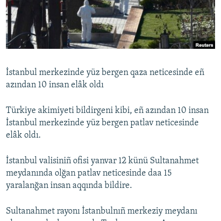
Русский
Українською
QOŞULIÑIZ!
İstanbul merkezinde yüz bergen qaza neticesinde eñ
azından 10 insan elâk oldı
RFE/RS bütün saytları
Türkiye akimiyeti bildirgeni kibi, eñ azından 10 insan
İstanbul merkezinde yüz bergen patlav neticesinde
elâk oldı.
İstanbul valisiniñ ofisi yanvar 12 künü Sultanahmet
meydanında olğan patlav neticesinde daa 15
yaralanğan insan aqqında bildire.
Sultanahmet rayonı İstanbulnıñ merkeziy meydanı