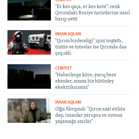
CEMİYET
"Er kes qaça, er kes kete": cenk
Qırımdaki Rusiye turistlerine nasıl
barıp yetti
İNSAN AQLARI
"Qırım birdemligi" işini toqtattı,
tintüv ve tutuvlar ise Qırımda daa
çoq oldı
CEMİYET
"Haberlerge köre, yarıq bere
ekenler, amma biz bütünley
ekektriksizmiz"
İNSAN AQLARI
Olğa Skrıpnık: "Qırım azat etilsin
dep, insanlar yarıqsız ve suvsuz
yaşamağa azırlar"