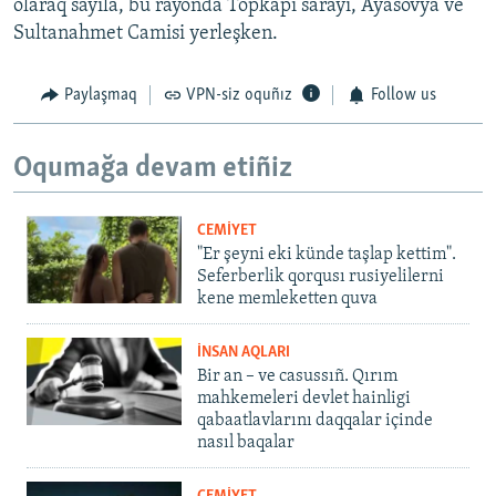
olaraq sayıla, bu rayonda Topkapı sarayı, Ayasovya ve
Sultanahmet Camisi yerleşken.
Paylaşmaq
VPN-siz oquñız
Follow us
Oqumağa devam etiñiz
CEMİYET
"Er şeyni eki künde taşlap kettim".
Seferberlik qorqusı rusiyelilerni
kene memleketten quva
İNSAN AQLARI
Bir an – ve casussıñ. Qırım
mahkemeleri devlet hainligi
qabaatlavlarını daqqalar içinde
nasıl baqalar