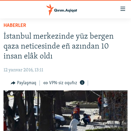
Link
açıqlığı
Esas
HABERLER
mündericege
HABERLER
İstanbul merkezinde yüz bergen
qaytmaq
SİYASET
Baş
qaza neticesinde eñ azından 10
İQTİSADİYAT
navigatsiyağa
insan elâk oldı
qaytmaq
CEMİYET
Qıdıruvğa
12 yanvar 2016, 13:11
MEDENİYET
qaytmaq
Paylaşmaq
VPN-siz oquñız
İNSAN AQLARI
VİDEO
SÜRET
BLOGLAR
FİKİR