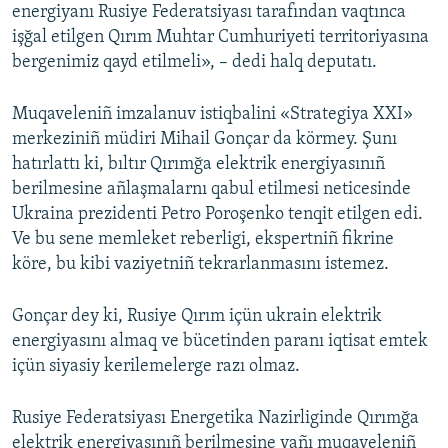
energiyanı Rusiye Federatsiyası tarafından vaqtınca
işğal etilgen Qırım Muhtar Cumhuriyeti territoriyasına
bergenimiz qayd etilmeli», – dedi halq deputatı.
Muqaveleniñ imzalanuv istiqbalini «Strategiya XXI»
merkeziniñ müdiri Mihail Gonçar da körmey. Şunı
hatırlattı ki, bıltır Qırımğa elektrik energiyasınıñ
berilmesine añlaşmalarnı qabul etilmesi neticesinde
Ukraina prezidenti Petro Poroşenko tenqit etilgen edi.
Ve bu sene memleket reberligi, ekspertniñ fikrine
köre, bu kibi vaziyetniñ tekrarlanmasını istemez.
Gonçar dey ki, Rusiye Qırım içün ukrain elektrik
energiyasını almaq ve bücetinden paranı iqtisat emtek
içün siyasiy kerilemelerge razı olmaz.
Rusiye Federatsiyası Energetika Nazirliginde Qırımğa
elektrik energiyasınıñ berilmesine yañı muqaveleniñ