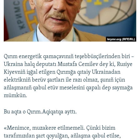
Русский
Українською
QOŞULIÑIZ!
Qırım energetik qamaçavınıñ teşebbüsçilerinden biri –
Ukraina halq deputatı Mustafa Cemilev dey ki, Rusiye
RFE/RS bütün saytları
Kiyevniñ işğal etilgen Qırımğa qıtaiy Ukrainadan
elektrikniñ berüv şartları ile razı olmaz, şunıñ içün
añlaşmanıñ qabul etüv meselesini qapalı dep saymağa
mümkün.
Bu aqta o Qırım.Aqiqatqa ayttı.
«Menimce, muzakere etilmemeli. Çünki bizim
tarafımızdan şart qoyulğan, añlaşma qabul etilse,