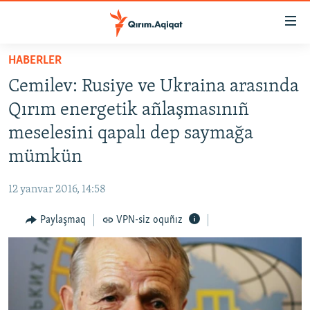
Link
açıqlığı
Esas
HABERLER
mündericege
HABERLER
Cemilev: Rusiye ve Ukraina arasında
qaytmaq
SİYASET
Baş
Qırım energetik añlaşmasınıñ
İQTİSADİYAT
navigatsiyağa
meselesini qapalı dep saymağa
qaytmaq
CEMİYET
mümkün
Qıdıruvğa
MEDENİYET
qaytmaq
12 yanvar 2016, 14:58
İNSAN AQLARI
Paylaşmaq
VPN-siz oquñız
VİDEO
SÜRET
BLOGLAR
FİKİR