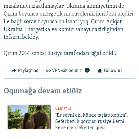
imzalanuvı izaatlamaylar. Ukraina akimiyetiniñ de
Qırım boyunca energetik muqaveleniñ ilerideki taqdiri
ile bağlı sorav boyunca da izaatı yoq. Qırım.Aqiqat
Ukraina Energetika ve komür sanayı nazirliginden
tefsirni bekley.
Qırım 2014 senesi Rusiye tarafından işğal etildi.
Paylaşmaq
VPN-siz oquñız
Follow us
Oqumağa devam etiñiz
CEMİYET
"Er şeyni eki künde taşlap kettim".
Seferberlik qorqusı rusiyelilerni
kene memleketten quva