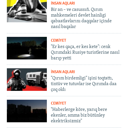
İNSAN AQLARI
Bir an – ve casussıñ. Qırım
mahkemeleri devlet hainligi
qabaatlavlarını daqqalar içinde
nasıl baqalar
CEMİYET
"Er kes qaça, er kes kete": cenk
Qırımdaki Rusiye turistlerine nasıl
barıp yetti
İNSAN AQLARI
"Qırım birdemligi" işini toqtattı,
tintüv ve tutuvlar ise Qırımda daa
çoq oldı
CEMİYET
"Haberlerge köre, yarıq bere
ekenler, amma biz bütünley
ekektriksizmiz"