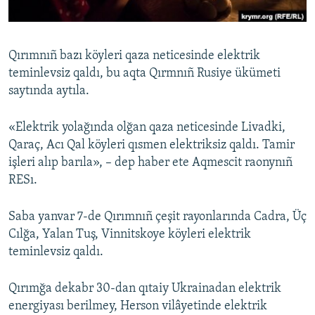
Русский
Українською
Qırımnıñ bazı köyleri qaza neticesinde elektrik
teminlevsiz qaldı, bu aqta Qırmnıñ Rusiye ükümeti
QOŞULIÑIZ!
saytında aytıla.
«Elektrik yolağında olğan qaza neticesinde Livadki,
Qaraç, Acı Qal köyleri qısmen elektriksiz qaldı. Tamir
RFE/RS bütün saytları
işleri alıp barıla», – dep haber ete Aqmescit raonynıñ
RESı.
Saba yanvar 7-de Qırımnıñ çeşit rayonlarında Cadra, Üç
Cılğa, Yalan Tuş, Vinnitskoye köyleri elektrik
teminlevsiz qaldı.
Qırımğa dekabr 30-dan qıtaiy Ukrainadan elektrik
energiyası berilmey, Herson vilâyetinde elektrik