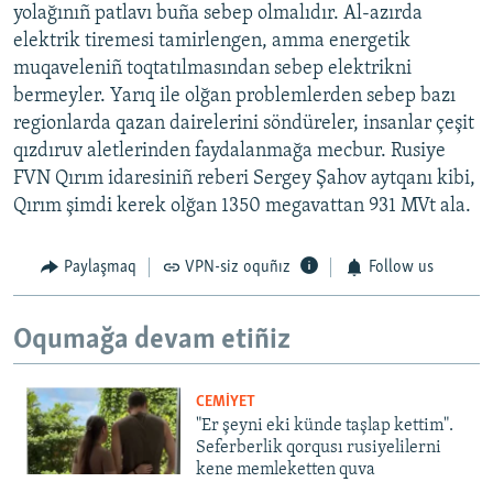
yolağınıñ patlavı buña sebep olmalıdır. Al-azırda
elektrik tiremesi tamirlengen, amma energetik
muqaveleniñ toqtatılmasından sebep elektrikni
bermeyler. Yarıq ile olğan problemlerden sebep bazı
regionlarda qazan dairelerini söndüreler, insanlar çeşit
qızdıruv aletlerinden faydalanmağa mecbur. Rusiye
FVN Qırım idaresiniñ reberi Sergey Şahov aytqanı kibi,
Qırım şimdi kerek olğan 1350 megavattan 931 MVt ala.
Paylaşmaq
VPN-siz oquñız
Follow us
Oqumağa devam etiñiz
CEMİYET
"Er şeyni eki künde taşlap kettim".
Seferberlik qorqusı rusiyelilerni
kene memleketten quva