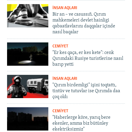
İNSAN AQLARI
Bir an – ve casussıñ. Qırım
mahkemeleri devlet hainligi
qabaatlavlarını daqqalar içinde
nasıl baqalar
CEMİYET
"Er kes qaça, er kes kete": cenk
Qırımdaki Rusiye turistlerine nasıl
barıp yetti
İNSAN AQLARI
"Qırım birdemligi" işini toqtattı,
tintüv ve tutuvlar ise Qırımda daa
çoq oldı
CEMİYET
"Haberlerge köre, yarıq bere
ekenler, amma biz bütünley
ekektriksizmiz"