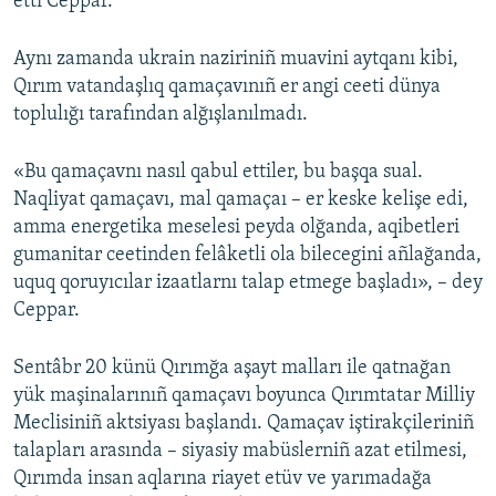
etti Ceppar.
Aynı zamanda ukrain naziriniñ muavini aytqanı kibi,
Qırım vatandaşlıq qamaçavınıñ er angi ceeti dünya
toplulığı tarafından alğışlanılmadı.
«Bu qamaçavnı nasıl qabul ettiler, bu başqa sual.
Naqliyat qamaçavı, mal qamaçaı – er keske kelişe edi,
amma energetika meselesi peyda olğanda, aqibetleri
gumanitar ceetinden felâketli ola bilecegini añlağanda,
uquq qoruyıcılar izaatlarnı talap etmege başladı», – dey
Ceppar.
Sentâbr 20 künü Qırımğa aşayt malları ile qatnağan
yük maşinalarınıñ qamaçavı boyunca Qırımtatar Milliy
Meclisiniñ aktsiyası başlandı. Qamaçav iştirakçileriniñ
talapları arasında – siyasiy mabüslerniñ azat etilmesi,
Qırımda insan aqlarına riayet etüv ve yarımadağa