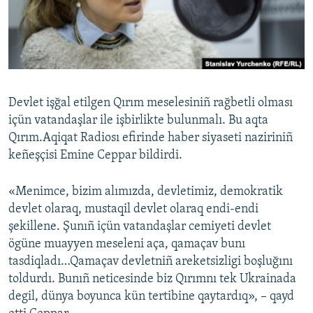
Русский
Українською
QOŞULIÑIZ!
Devlet işğal etilgen Qırım meselesiniñ rağbetli olması
içün vatandaşlar ile işbirlikte bulunmalı. Bu aqta
Qırım.Aqiqat Radiosı efirinde haber siyaseti naziriniñ
RFE/RS bütün saytları
keñeşçisi Emine Ceppar bildirdi.
«Menimce, bizim alımızda, devletimiz, demokratik
devlet olaraq, mustaqil devlet olaraq endi-endi
şekillene. Şunıñ içün vatandaşlar cemiyeti devlet
ögüne muayyen meseleni aça, qamaçav bunı
tasdiqladı…Qamaçav devletniñ areketsizligi boşluğını
toldurdı. Bunıñ neticesinde biz Qırımnı tek Ukrainada
degil, dünya boyunca kün tertibine qaytardıq», – qayd