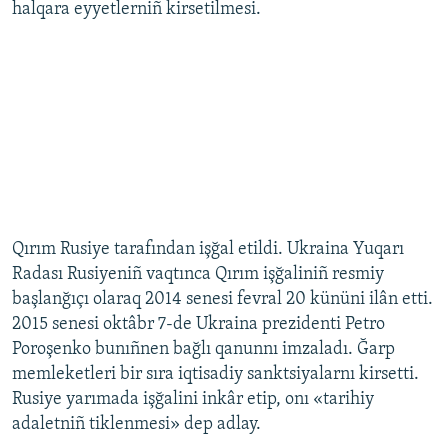
halqara eyyetlerniñ kirsetilmesi.
Qırım Rusiye tarafından işğal etildi. Ukraina Yuqarı
Radası Rusiyeniñ vaqtınca Qırım işğaliniñ resmiy
başlanğıçı olaraq 2014 senesi fevral 20 kününi ilân etti.
2015 senesi oktâbr 7-de Ukraina prezidenti Petro
Poroşenko bunıñnen bağlı qanunnı imzaladı. Ğarp
memleketleri bir sıra iqtisadiy sanktsiyalarnı kirsetti.
Rusiye yarımada işğalini inkâr etip, onı «tarihiy
adaletniñ tiklenmesi» dep adlay.