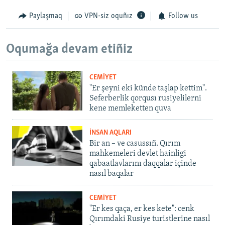
Paylaşmaq
VPN-siz oquñız
Follow us
Oqumağa devam etiñiz
CEMİYET
"Er şeyni eki künde taşlap kettim".
Seferberlik qorqusı rusiyelilerni
kene memleketten quva
İNSAN AQLARI
Bir an – ve casussıñ. Qırım
mahkemeleri devlet hainligi
qabaatlavlarını daqqalar içinde
nasıl baqalar
CEMİYET
"Er kes qaça, er kes kete": cenk
Qırımdaki Rusiye turistlerine nasıl