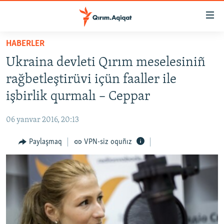
Link
açıqlığı
Esas
HABERLER
mündericege
HABERLER
Ukraina devleti Qırım meselesiniñ
qaytmaq
SİYASET
Baş
rağbetleştirüvi içün faaller ile
İQTİSADİYAT
navigatsiyağa
işbirlik qurmalı – Ceppar
qaytmaq
CEMİYET
Qıdıruvğa
06 yanvar 2016, 20:13
MEDENİYET
qaytmaq
Paylaşmaq
VPN-siz oquñız
İNSAN AQLARI
VİDEO
SÜRET
BLOGLAR
FİKİR