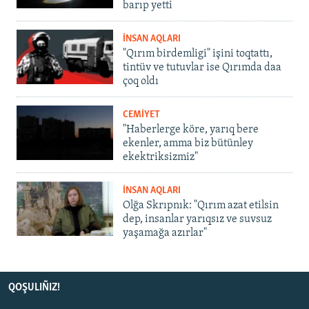
barıp yetti
İNSAN AQLARI
"Qırım birdemligi" işini toqtattı,
tintüv ve tutuvlar ise Qırımda daa
çoq oldı
CEMİYET
"Haberlerge köre, yarıq bere
ekenler, amma biz bütünley
ekektriksizmiz"
İNSAN AQLARI
Olğa Skrıpnık: "Qırım azat etilsin
dep, insanlar yarıqsız ve suvsuz
yaşamağa azırlar"
QOŞULIÑIZ!