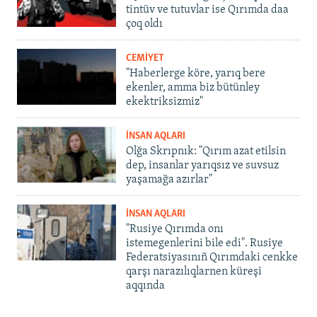
tintüv ve tutuvlar ise Qırımda daa
çoq oldı
CEMİYET
"Haberlerge köre, yarıq bere
ekenler, amma biz bütünley
ekektriksizmiz"
İNSAN AQLARI
Olğa Skrıpnık: "Qırım azat etilsin
dep, insanlar yarıqsız ve suvsuz
yaşamağa azırlar"
İNSAN AQLARI
"Rusiye Qırımda onı
istemegenlerini bile edi". Rusiye
Federatsiyasınıñ Qırımdaki cenkke
qarşı narazılıqlarnen küreşi
aqqında