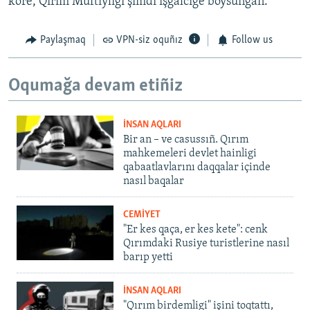
köre, Qırım Müftiyligi şimdi işğalcige boysunğan.
Paylaşmaq
VPN-siz oquñız
Follow us
Oqumağa devam etiñiz
İNSAN AQLARI
Bir an – ve casussıñ. Qırım
mahkemeleri devlet hainligi
qabaatlavlarını daqqalar içinde
nasıl baqalar
CEMİYET
"Er kes qaça, er kes kete": cenk
Qırımdaki Rusiye turistlerine nasıl
barıp yetti
İNSAN AQLARI
"Qırım birdemligi" işini toqtattı,