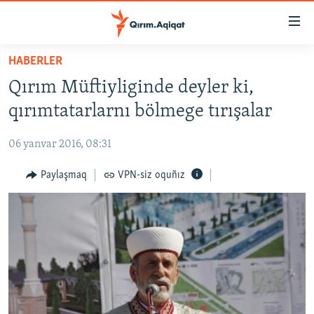
Link
açıqlığı
Esas
HABERLER
mündericege
HABERLER
Qırım Müftiyliginde deyler ki,
qaytmaq
SİYASET
Baş
qırımtatarlarnı bölmege tırışalar
İQTİSADİYAT
navigatsiyağa
qaytmaq
06 yanvar 2016, 08:31
CEMİYET
Qıdıruvğa
MEDENİYET
Paylaşmaq
VPN-siz oquñız
qaytmaq
İNSAN AQLARI
VİDEO
SÜRET
BLOGLAR
FİKİR