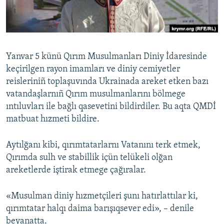
Русский
Українською
Yanvar 5 künü Qırım Musulmanları Diniy İdaresinde
QOŞULIÑIZ!
keçirilgen rayon imamları ve diniy cemiyetler
reisleriniñ toplaşuvında Ukrainada areket etken bazı
vatandaşlarnıñ Qırım musulmanlarını bölmege
ıntıluvları ile bağlı qasevetini bildirdiler. Bu aqta QMDİ
RFE/RS bütün saytları
matbuat hızmeti bildire.
Aytılğanı kibi, qırımtatarlarnı Vatanını terk etmek,
Qırımda sulh ve stabillik içün telükeli olğan
areketlerde iştirak etmege çağıralar.
«Musulman diniy hızmetçileri şunı hatırlattılar ki,
qırımtatar halqı daima barışıqsever edi», – denile
beyanatta.