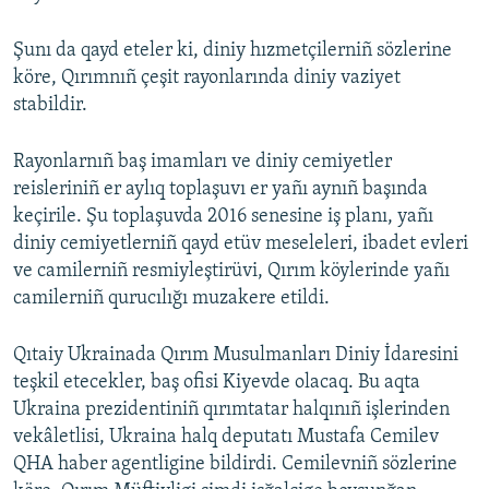
Şunı da qayd eteler ki, diniy hızmetçilerniñ sözlerine
köre, Qırımnıñ çeşit rayonlarında diniy vaziyet
stabildir.
Rayonlarnıñ baş imamları ve diniy cemiyetler
reisleriniñ er aylıq toplaşuvı er yañı aynıñ başında
keçirile. Şu toplaşuvda 2016 senesine iş planı, yañı
diniy cemiyetlerniñ qayd etüv meseleleri, ibadet evleri
ve camilerniñ resmiyleştirüvi, Qırım köylerinde yañı
camilerniñ qurucılığı muzakere etildi.
Qıtaiy Ukrainada Qırım Musulmanları Diniy İdaresini
teşkil etecekler, baş ofisi Kiyevde olacaq. Bu aqta
Ukraina prezidentiniñ qırımtatar halqınıñ işlerinden
vekâletlisi, Ukraina halq deputatı Mustafa Cemilev
QHA haber agentligine bildirdi. Cemilevniñ sözlerine