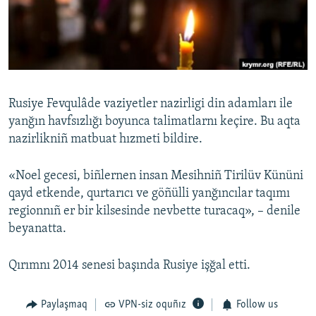
Русский
Українською
QOŞULIÑIZ!
Rusiye Fevqulâde vaziyetler nazirligi din adamları ile
yanğın havfsızlığı boyunca talimatlarnı keçire. Bu aqta
nazirlikniñ matbuat hızmeti bildire.
RFE/RS bütün saytları
«Noel gecesi, biñlernen insan Mesihniñ Tirilüv Kününi
qayd etkende, qurtarıcı ve göñülli yanğıncılar taqımı
regionnıñ er bir kilsesinde nevbette turacaq», – denile
beyanatta.
Qırımnı 2014 senesi başında Rusiye işğal etti.
Paylaşmaq
VPN-siz oquñız
Follow us