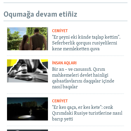
Oqumağa devam etiñiz
CEMİYET
"Er şeyni eki künde taşlap kettim".
Seferberlik qorqusı rusiyelilerni
kene memleketten quva
İNSAN AQLARI
Bir an – ve casussıñ. Qırım
mahkemeleri devlet hainligi
qabaatlavlarını daqqalar içinde
nasıl baqalar
CEMİYET
"Er kes qaça, er kes kete": cenk
Qırımdaki Rusiye turistlerine nasıl
barıp yetti