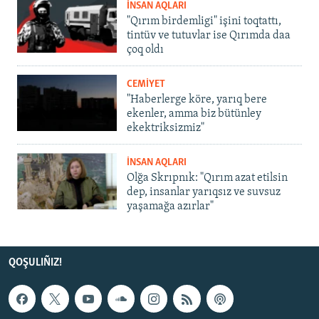
İNSAN AQLARI
"Qırım birdemligi" işini toqtattı,
tintüv ve tutuvlar ise Qırımda daa
çoq oldı
CEMİYET
"Haberlerge köre, yarıq bere
ekenler, amma biz bütünley
ekektriksizmiz"
İNSAN AQLARI
Olğa Skrıpnık: "Qırım azat etilsin
dep, insanlar yarıqsız ve suvsuz
yaşamağa azırlar"
QOŞULIÑIZ!