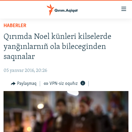
Link
açıqlığı
Esas
HABERLER
mündericege
HABERLER
Qırımda Noel künleri kilselerde
qaytmaq
SİYASET
Baş
yanğınlarnıñ ola bileceginden
İQTİSADİYAT
navigatsiyağa
saqınalar
qaytmaq
CEMİYET
Qıdıruvğa
05 yanvar 2016, 20:26
MEDENİYET
qaytmaq
Paylaşmaq
VPN-siz oquñız
İNSAN AQLARI
VİDEO
SÜRET
BLOGLAR
FİKİR