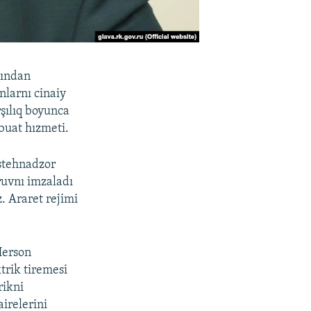
sından
nlarnı cinaiy
rşılıq boyunca
buat hızmeti.
stehnadzor
ruvnı imzaladı
. Araret rejimi
Herson
trik tiremesi
rikni
irelerini