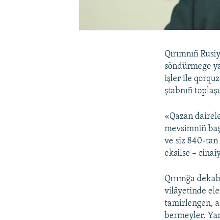
Qırımnıñ Rusiy
söndürmege yas
işler ile qorq
ştabnıñ toplaş
«Qazan dairel
mevsimniñ başl
ve siz 840-tan 
eksilse – cinaiy
Qırımğa dekabr
vilâyetinde ele
tamirlengen, 
bermeyler. Yar