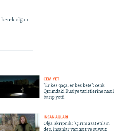
i kerek olğan
CEMİYET
"Er kes qaça, er kes kete": cenk
Qırımdaki Rusiye turistlerine nasıl
barıp yetti
İNSAN AQLARI
Olğa Skrıpnık: "Qırım azat etilsin
dep, insanlar yarıqsız ve suvsuz