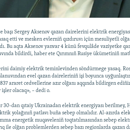
e başı Sergey Aksenov qazan dairelerini elektrik energiya
aq etti ve mesken evlerniñ qızdıruvı içün mesuliyetli olğa
uzdı. Bu aqta Aksenov yanvar 4 künü fevqulâde vaziyetke qa
uvında bildirdi, haber ete Qırımnıñ Rusiye ükümetiniñ mat
erini daimiy elektrik teminlevinden söndürmege yasaq. Ro
anuvından evel qazan daireleriniñ işi boyunca uyğunlaştı
837 araret cedvellerine azır olğanı aqqında bildirgen ediñiz
 işler olacaq», – dedi o.
 30-dan qıtaiy Ukrainadan elektrik energiyası berilmey, 
ktrik yolağınıñ patlavı buña sebep olmalıdır. Al-azırda elek
amma energetik muqaveleniñ toqtatılmasından sebep elekt
ıq ile olğan problemlerden sebep bazı regionlarda qazan da