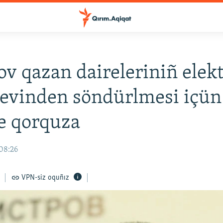
v qazan daireleriniñ elekt
evinden söndürlmesi içün
le qorquza
 08:26
VPN-siz oquñız