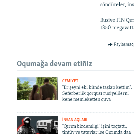
söndüreler, in
Rusiye FİN Qır
1350 megavatt
Paylaşmaq
Oqumağa devam etiñiz
CEMİYET
"Er şeyni eki künde taşlap kettim".
Seferberlik qorqusı rusiyelilerni
kene memleketten quva
İNSAN AQLARI
"Qırım birdemligi" işini toqtattı,
tintüv ve tutuvlar ise Qırımda daa