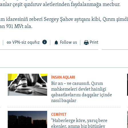
sanlar çeşit qızdıruv aletlerinden faydalanmağa mecbur.
ım idaresiniñ reberi Sergey Şahov aytqanı kibi, Qırım şimd
an 931 MVt ala.
VPN-siz oquñız
Follow us
Print
İNSAN AQLARI
Bir an – ve casussıñ. Qırım
mahkemeleri devlet hainligi
qabaatlavlarını daqqalar içinde
nasıl baqalar
CEMİYET
"Haberlerge köre, yarıq bere
ekenler, amma biz bütünley