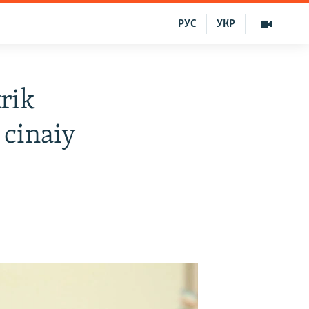
РУС
УКР
rik
 cinaiy