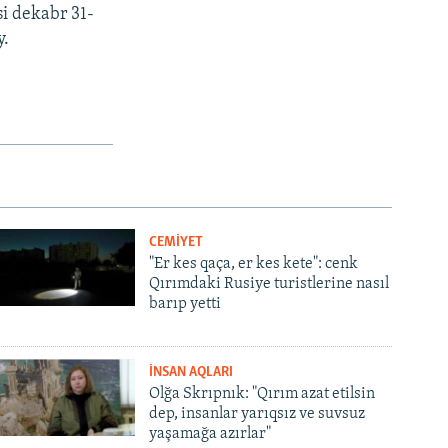
si dekabr 31-
y.
CEMİYET
"Er kes qaça, er kes kete": cenk
Qırımdaki Rusiye turistlerine nasıl
barıp yetti
İNSAN AQLARI
Olğa Skrıpnık: "Qırım azat etilsin
dep, insanlar yarıqsız ve suvsuz
yaşamağa azırlar"