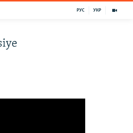
РУС
УКР
siye