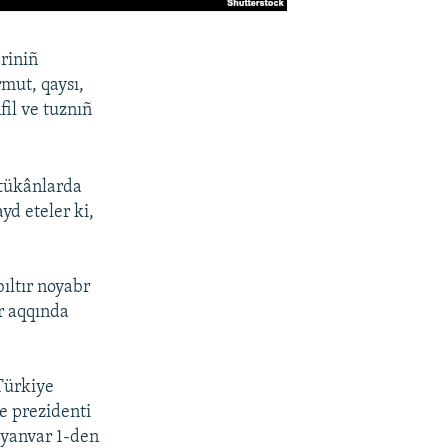
riniñ
mut, qaysı,
fil ve tuznıñ
 tükânlarda
yd eteler ki,
bıltır noyabr
r aqqında
Türkiye
ye prezidenti
 yanvar 1-den