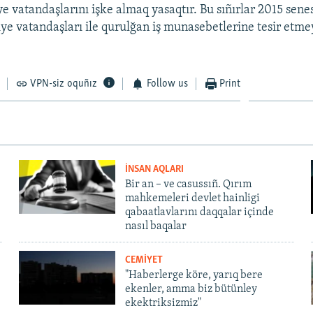
ye vatandaşlarını işke almaq yasaqtır. Bu sıñırlar 2015 sene
ye vatandaşları ile qurulğan iş munasebetlerine tesir etme
VPN-siz oquñız
Follow us
Print
İNSAN AQLARI
Bir an – ve casussıñ. Qırım
mahkemeleri devlet hainligi
qabaatlavlarını daqqalar içinde
nasıl baqalar
CEMİYET
"Haberlerge köre, yarıq bere
ekenler, amma biz bütünley
ekektriksizmiz"