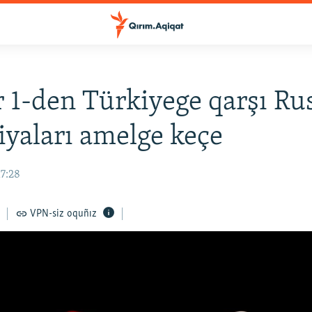
 1-den Türkiyege qarşı Ru
iyaları amelge keçe
17:28
VPN-siz oquñız