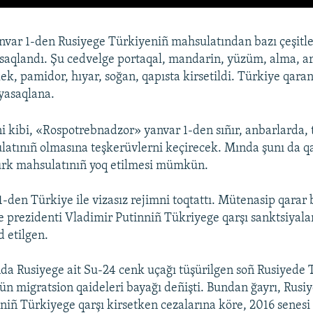
var 1-den Rusiyege Türkiyeniñ mahsulatından bazı çeşitle
asaqlandı. Şu cedvelge portaqal, mandarin, yüzüm, alma, ar
cilek, pamidor, hıyar, soğan, qapısta kirsetildi. Türkiye qaran
 yasaqlana.
eni kibi, «Rospotrebnadzor» yanvar 1-den sıñır, anbarlarda,
atınıñ olmasına teşkerüvlerni keçirecek. Mında şunı da qa
ürk mahsulatınıñ yoq etilmesi mümkün.
-den Türkiye ile vizasız rejimni toqtattı. Mütenasip qarar 
 prezidenti Vladimir Putinniñ Tükriyege qarşı sanktsiyala
d etilgen.
nda Rusiyege ait Su-24 cenk uçağı tüşürilgen soñ Rusiyede 
çün migratsion qaideleri bayağı deñişti. Bundan ğayrı, Rusi
niñ Türkiyege qarşı kirsetken cezalarına köre, 2016 senesi