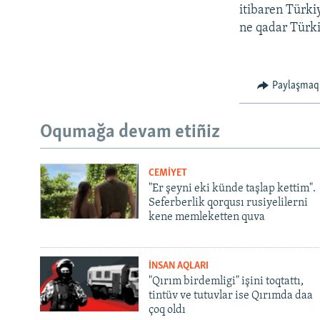
itibaren Türki
ne qadar Türki
Paylaşmaq
Oqumağa devam etiñiz
CEMİYET
"Er şeyni eki künde taşlap kettim".
Seferberlik qorqusı rusiyelilerni
kene memleketten quva
İNSAN AQLARI
"Qırım birdemligi" işini toqtattı,
tintüv ve tutuvlar ise Qırımda daa
çoq oldı