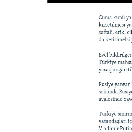
Cuma künü yan
kirsetilmesi y
şeftali, erik, 
da ketirimelsi
Evel bildirilg
Türkiye mahsul
yasaqlanğan t
Rusiye yanvar 1
soñunda Rusiye
avalesinde qay
Türkiye sıñırı
vatandaşları i
Vladimir Putin