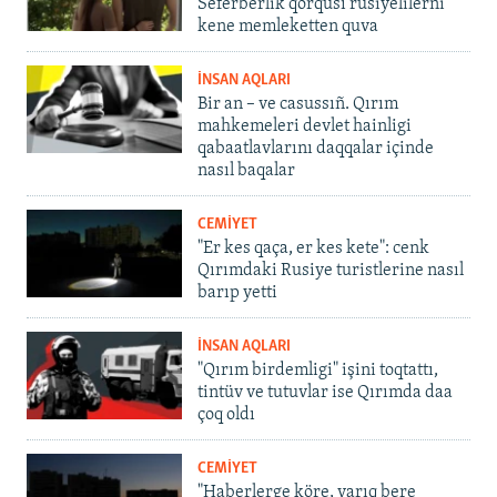
Seferberlik qorqusı rusiyelilerni
kene memleketten quva
İNSAN AQLARI
Bir an – ve casussıñ. Qırım
mahkemeleri devlet hainligi
qabaatlavlarını daqqalar içinde
nasıl baqalar
CEMİYET
"Er kes qaça, er kes kete": cenk
Qırımdaki Rusiye turistlerine nasıl
barıp yetti
İNSAN AQLARI
"Qırım birdemligi" işini toqtattı,
tintüv ve tutuvlar ise Qırımda daa
çoq oldı
CEMİYET
"Haberlerge köre, yarıq bere