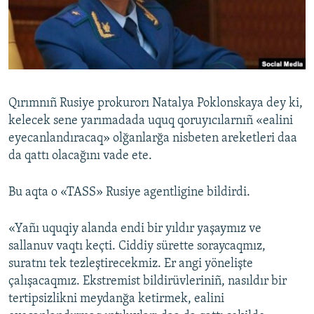
Русский
Українською
QOŞULIÑIZ!
Qırımnıñ Rusiye prokurorı Natalya Poklonskaya dey ki,
kelecek sene yarımadada uquq qoruyıcılarnıñ «ealini
eyecanlandıracaq» olğanlarğa nisbeten areketleri daa
RFE/RS bütün saytları
da qattı olacağını vade ete.
Bu aqta o «TASS» Rusiye agentligine bildirdi.
«Yañı uquqiy alanda endi bir yıldır yaşaymız ve
sallanuv vaqtı keçti. Ciddiy sürette soraycaqmız,
suratnı tek tezleştirecekmiz. Er angi yönelişte
çalışacaqmız. Ekstremist bildirüvleriniñ, nasıldır bir
tertipsizlikni meydanğa ketirmek, ealini