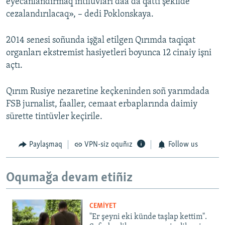
eyecanlandırmaq ıntıluvları daa da qattı şekilde
cezalandırılacaq», – dedi Poklonskaya.
2014 senesi soñunda işğal etilgen Qırımda taqiqat
organları ekstremist hasiyetleri boyunca 12 cinaiy işni
açtı.
Qırım Rusiye nezaretine keçkeninden soñ yarımdada
FSB jurnalist, faaller, cemaat erbaplarında daimiy
sürette tintüvler keçirile.
Paylaşmaq
VPN-siz oquñız
Follow us
Oqumağa devam etiñiz
CEMİYET
"Er şeyni eki künde taşlap kettim".