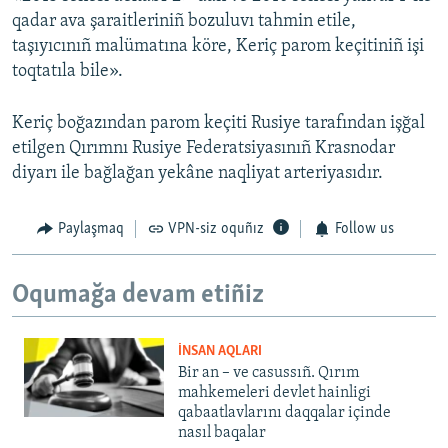
qadar ava şaraitleriniñ bozuluvı tahmin etile,
taşıyıcınıñ malümatına köre, Keriç parom keçitiniñ işi
toqtatıla bile».
Keriç boğazından parom keçiti Rusiye tarafından işğal
etilgen Qırımnı Rusiye Federatsiyasınıñ Krasnodar
diyarı ile bağlağan yekâne naqliyat arteriyasıdır.
Paylaşmaq
VPN-siz oquñız
Follow us
Oqumağa devam etiñiz
İNSAN AQLARI
Bir an – ve casussıñ. Qırım
mahkemeleri devlet hainligi
qabaatlavlarını daqqalar içinde
nasıl baqalar