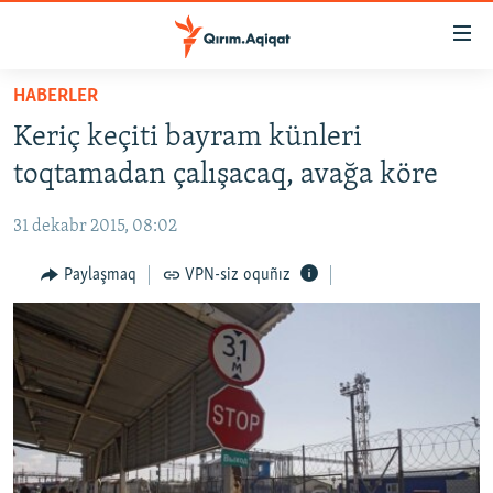
Link
açıqlığı
Esas
HABERLER
mündericege
HABERLER
Keriç keçiti bayram künleri
qaytmaq
SİYASET
Baş
toqtamadan çalışacaq, avağa köre
İQTİSADİYAT
navigatsiyağa
qaytmaq
31 dekabr 2015, 08:02
CEMİYET
Qıdıruvğa
MEDENİYET
Paylaşmaq
VPN-siz oquñız
qaytmaq
İNSAN AQLARI
VİDEO
SÜRET
BLOGLAR
FİKİR