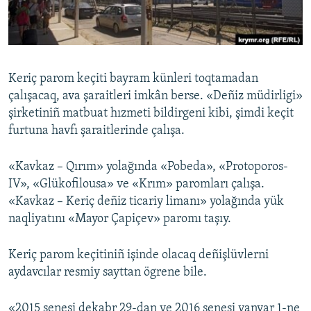
Русский
Українською
Keriç parom keçiti bayram künleri toqtamadan
QOŞULIÑIZ!
çalışacaq, ava şaraitleri imkân berse. «Deñiz müdirligi»
şirketiniñ matbuat hızmeti bildirgeni kibi, şimdi keçit
furtuna havfı şaraitlerinde çalışa.
RFE/RS bütün saytları
«Kavkaz – Qırım» yolağında «Pobeda», «Protoporos-
IV», «Glükofilousa» ve «Krım» paromları çalışa.
«Kavkaz – Keriç deñiz ticariy limanı» yolağında yük
naqliyatını «Mayor Çapiçev» paromı taşıy.
Keriç parom keçitiniñ işinde olacaq deñişlüvlerni
aydavcılar resmiy sayttan ögrene bile.
«2015 senesi dekabr 29-dan ve 2016 senesi yanvar 1-ne