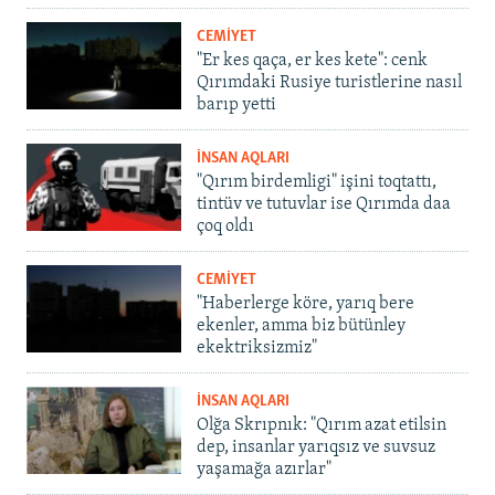
CEMİYET
"Er kes qaça, er kes kete": cenk
Qırımdaki Rusiye turistlerine nasıl
barıp yetti
İNSAN AQLARI
"Qırım birdemligi" işini toqtattı,
tintüv ve tutuvlar ise Qırımda daa
çoq oldı
CEMİYET
"Haberlerge köre, yarıq bere
ekenler, amma biz bütünley
ekektriksizmiz"
İNSAN AQLARI
Olğa Skrıpnık: "Qırım azat etilsin
dep, insanlar yarıqsız ve suvsuz
yaşamağa azırlar"