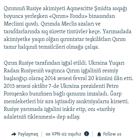
Qırımnıñ Rusiye akimiyeti Aqmescitte Şmidta soqağı
boyunca yerleşken «Qırım» Fondu» binasından
Meclisni quvdı. Qırımda Meclis azaları ve
tarafdarlarında sıq sürette tintüvler keçe. Yarımadada
akimiyetke yaqın olğan qırımtatar teşkilâtları Qırım
tamır halqınıñ temsilcileri olmağa çalışa.
Qırım Rusiye tarafından işğal etildi. Ukraina Yuqarı
Radası Rusiyeniñ vaqtınca Qırım işğaliniñ resmiy
başlanğıçı olaraq 2014 senesi fevral 20 kününi ilân etti.
2015 senesi oktâbr 7-de Ukraina prezidenti Petro
Poroşenko bunıñnen bağlı qanunnı imzaladı. Ğarp
memleketleri bir sıra iqtisadiy sanktsiyalarnı kirsetti.
Rusiye yarımada işğalini inkâr etip, onı «tarihiy
adaletniñ tiklenmesi» dep adlay.
Paylaşmaq
VPN-siz oquñız
Follow us