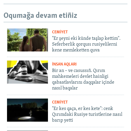
Oqumağa devam etiñiz
CEMİYET
"Er şeyni eki künde taşlap kettim".
Seferberlik qorqusı rusiyelilerni
kene memleketten quva
İNSAN AQLARI
Bir an – ve casussıñ. Qırım
mahkemeleri devlet hainligi
qabaatlavlarını daqqalar içinde
nasıl baqalar
CEMİYET
"Er kes qaça, er kes kete": cenk
Qırımdaki Rusiye turistlerine nasıl
barıp yetti