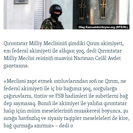
Русский
Українською
QOŞULIÑIZ!
Qırımtatar Milliy Meclisiniñ şimdiki Qırım akimiyeti,
em federal akimiyeti ile alâqası yoq, dedi Qırımtatar
Milliy Meclisi reisiniñ muavini Nariman Celâl Avdet
RFE/RS bütün saytları
gazetasına.
«Meclisni zapt etmek ıntıluvlarından soñ ne Qırım, ne
federal akimiyeti ile iç bir bağımız yoq, sorğularğa
çağıruvlarnı, tintüv ve FSB hadimleri ile subetlerni bağ
dep saymasaq. Bunıñ ile akimiyet ile yalıñız qırımtatar
halqı içün müim meseleleriniñ muzakeresi boyunca, şu
sırağa havfsızlıq ve siyasiy taqipler meseleleleri de kire,
bağ qurmağа azırmız» – dedi o