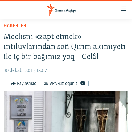
Link
açıqlığı
Esas
HABERLER
mündericege
HABERLER
Meclisni «zapt etmek»
qaytmaq
SİYASET
Baş
ıntıluvlarından soñ Qırım akimiyeti
İQTİSADİYAT
navigatsiyağa
ile iç bir bağımız yoq – Celâl
qaytmaq
CEMİYET
Qıdıruvğa
30 dekabr 2015, 12:07
MEDENİYET
qaytmaq
Paylaşmaq
VPN-siz oquñız
İNSAN AQLARI
VİDEO
SÜRET
BLOGLAR
FİKİR