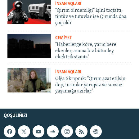
İNSAN AQLARI
"Qırım birdemligi" işini toqtattı,
tintüv ve tutuvlar ise Qırımda daa
çoq oldı
CEMİYET
"Haberlerge köre, yarıq bere
ekenler, amma biz bütünley
ekektriksizmiz"
İNSAN AQLARI
Olğa Skrıpnık: "Qırım azat etilsin
dep, insanlar yarıqsız ve suvsuz
yaşamağa azırlar"
QOŞULIÑIZ!