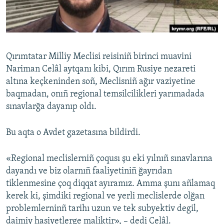
Русский
Українською
Qırımtatar Milliy Meclisi reisiniñ birinci muavini
QOŞULIÑIZ!
Nariman Celâl aytqanı kibi, Qırım Rusiye nezareti
altına keçkeninden soñ, Meclisniñ ağır vaziyetine
baqmadan, onıñ regional temsilcilikleri yarımadada
sınavlarğa dayanıp oldı.
RFE/RS bütün saytları
Bu aqta o Avdet gazetasına bildirdi.
«Regional meclislerniñ çoqusı şu eki yılnıñ sınavlarına
dayandı ve biz olarnıñ faaliyetiniñ ğayrıdan
tiklenmesine çoq diqqat ayıramız. Amma şunı añlamaq
kerek ki, şimdiki regional ve yerli meclislerde olğan
problemlerninñ tarihı uzun ve tek subyektiv degil,
daimiy hasiyetlerge maliktir», – dedi Celâl.