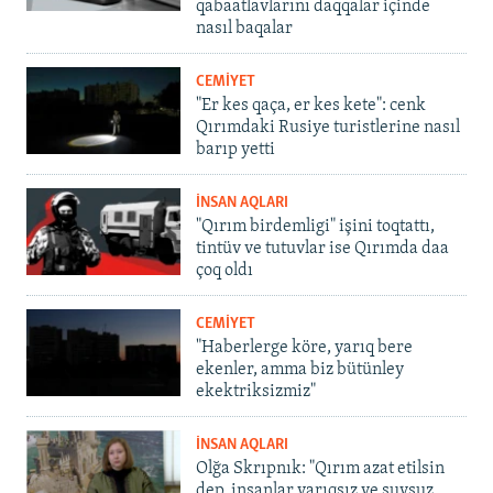
qabaatlavlarını daqqalar içinde
nasıl baqalar
CEMİYET
"Er kes qaça, er kes kete": cenk
Qırımdaki Rusiye turistlerine nasıl
barıp yetti
İNSAN AQLARI
"Qırım birdemligi" işini toqtattı,
tintüv ve tutuvlar ise Qırımda daa
çoq oldı
CEMİYET
"Haberlerge köre, yarıq bere
ekenler, amma biz bütünley
ekektriksizmiz"
İNSAN AQLARI
Olğa Skrıpnık: "Qırım azat etilsin
dep, insanlar yarıqsız ve suvsuz