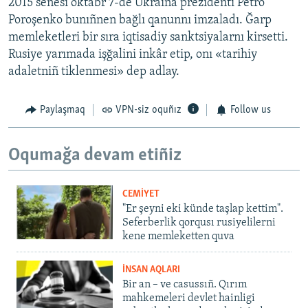
2015 senesi oktâbr 7-de Ukraina prezidenti Petro
Poroşenko bunıñnen bağlı qanunnı imzaladı. Ğarp
memleketleri bir sıra iqtisadiy sanktsiyalarnı kirsetti.
Rusiye yarımada işğalini inkâr etip, onı «tarihiy
adaletniñ tiklenmesi» dep adlay.
Paylaşmaq
VPN-siz oquñız
Follow us
Oqumağa devam etiñiz
CEMİYET
"Er şeyni eki künde taşlap kettim".
Seferberlik qorqusı rusiyelilerni
kene memleketten quva
İNSAN AQLARI
Bir an – ve casussıñ. Qırım
mahkemeleri devlet hainligi