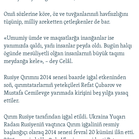
Onıñ sözlerine köre, öz ve tuvğanlarınıñ havfsızlığını
tüşünip, milliy areketten çetleşkenler de bar.
«Umumiy ümde ve maqsatlarğa inanğanlar ise
yanımızda qaldı, yañı insanlar peyda oldı. Bugün halqı
ögünde mesüliуetli olğan insanlarnıñ büyük taqımı
meydanğa kele», – dey Celâl.
Rusiye Qırımnı 2014 senesi baarde işğal etkeninden
soñ, qırımtatarlarnıñ yetekçileri Refat Çubarov ve
Mustafa Cemilevge yarımada kirişini beş yılğa yasaq
ettiler.
Qırım Rusiye tarafından işğal etildi. Ukraina Yuqarı
Radası Rusiyeniñ vaqtınca Qırım işğaliniñ resmiy
başlanğıçı olaraq 2014 senesi fevral 20 kününi ilân etti.