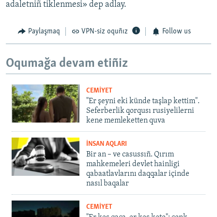
adaletniñ tiklenmesi» dep adlay.
Paylaşmaq
VPN-siz oquñız
Follow us
Oqumağa devam etiñiz
CEMİYET
"Er şeyni eki künde taşlap kettim".
Seferberlik qorqusı rusiyelilerni
kene memleketten quva
İNSAN AQLARI
Bir an – ve casussıñ. Qırım
mahkemeleri devlet hainligi
qabaatlavlarını daqqalar içinde
nasıl baqalar
CEMİYET