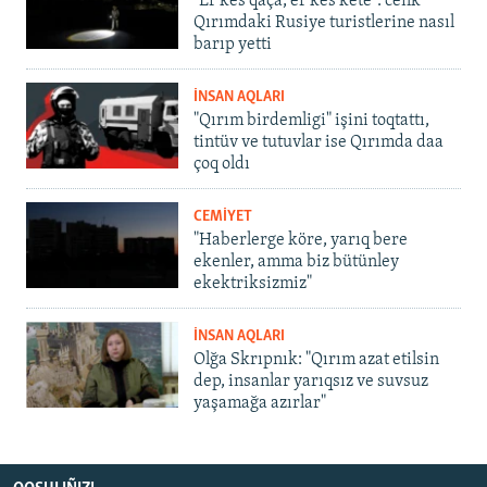
"Er kes qaça, er kes kete": cenk
Qırımdaki Rusiye turistlerine nasıl
barıp yetti
İNSAN AQLARI
"Qırım birdemligi" işini toqtattı,
tintüv ve tutuvlar ise Qırımda daa
çoq oldı
CEMİYET
"Haberlerge köre, yarıq bere
ekenler, amma biz bütünley
ekektriksizmiz"
İNSAN AQLARI
Olğa Skrıpnık: "Qırım azat etilsin
dep, insanlar yarıqsız ve suvsuz
yaşamağa azırlar"