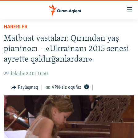
Link
açıqlığı
Esas
HABERLER
mündericege
HABERLER
Matbuat vastaları: Qırımdan yaş
qaytmaq
SİYASET
Baş
pianinocı – «Ukrainanı 2015 senesi
İQTİSADİYAT
navigatsiyağa
ayrette qaldırğanlardan»
qaytmaq
CEMİYET
Qıdıruvğa
29 dekabr 2015, 11:50
MEDENİYET
qaytmaq
Paylaşmaq
VPN-siz oquñız
İNSAN AQLARI
VİDEO
SÜRET
BLOGLAR
FİKİR