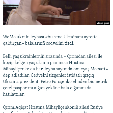
Русский
Українською
QOŞULIÑIZ!
WoMo ukrain leyhası «bu sene Ukrainanı ayrette
qaldırğan» balalarnıñ cedvelini tizdi.
RFE/RS bütün saytları
Belli yaş ukrainlerniñ sırasında – Qırımdan ailesi ile
köçip kelgen yaş ukrain pianinocı Hrıstına
Mihayliçenko da bar, leyha saytında onı «yaş Motsart»
dep adladılar. Cedvelni tizgenler istidatlı qızçıq
Ukraina prezidenti Petro Poroşenko elinden biometrik
çetel pasportını alğan yekâne bala olğanını da
hatılattılar.
Qırım.Aqiqat Hrıstına Mihayliçenkonıñ ailesi Rusiye