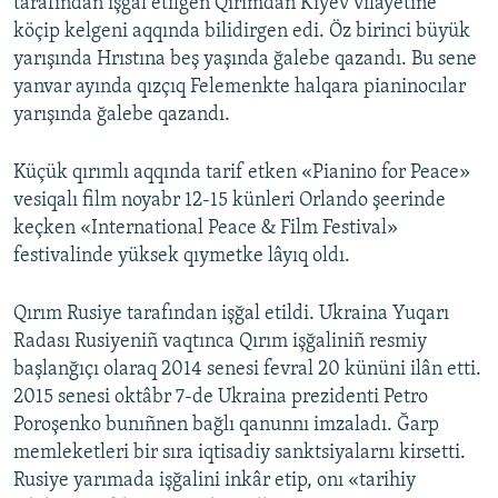
tarafından işğal etilgen Qırımdan Kiyev vilâyetine
köçip kelgeni aqqında bilidirgen edi. Öz birinci büyük
yarışında Hrıstına beş yaşında ğalebe qazandı. Bu sene
yanvar ayında qızçıq Felemenkte halqara pianinocılar
yarışında ğalebe qazandı.
Küçük qırımlı aqqında tarif etken «Pianino for Peace»
vesiqalı film noyabr 12-15 künleri Orlando şeerinde
keçken «International Peace & Film Festival»
festivalinde yüksek qıymetke lâyıq oldı.
Qırım Rusiye tarafından işğal etildi. Ukraina Yuqarı
Radası Rusiyeniñ vaqtınca Qırım işğaliniñ resmiy
başlanğıçı olaraq 2014 senesi fevral 20 kününi ilân etti.
2015 senesi oktâbr 7-de Ukraina prezidenti Petro
Poroşenko bunıñnen bağlı qanunnı imzaladı. Ğarp
memleketleri bir sıra iqtisadiy sanktsiyalarnı kirsetti.
Rusiye yarımada işğalini inkâr etip, onı «tarihiy