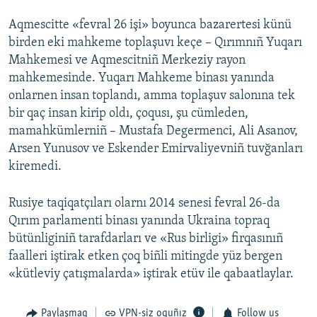
Aqmescitte «fevral 26 işi» boyunca bazarertesi künü
birden eki mahkeme toplaşuvı keçe – Qırımnıñ Yuqarı
Mahkemesi ve Aqmescitniñ Merkeziy rayon
mahkemesinde. Yuqarı Mahkeme binası yanında
onlarnen insan toplandı, amma toplaşuv salonına tek
bir qaç insan kirip oldı, çoqusı, şu cümleden,
mamahkümlerniñ – Mustafa Degermenci, Ali Asanov,
Arsen Yunusov ve Eskender Emirvaliyevniñ tuvğanları
kiremedi.
Rusiye taqiqatçıları olarnı 2014 senesi fevral 26-da
Qırım parlamenti binası yanında Ukraina topraq
bütünliginiñ tarafdarları ve «Rus birligi» firqasınıñ
faalleri iştirak etken çoq biñli mitingde yüz bergen
«kütleviy çatışmalarda» iştirak etüv ile qabaatlaylar.
Paylaşmaq
VPN-siz oquñız
Follow us