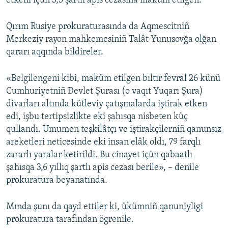
etkeni içün 3,5 şartlı apis cezasına maküm etilgen.
Русский
Qırım Rusiye prokuraturasında da Aqmescitniñ
Українською
Merkeziy rayon mahkemesiniñ Talât Yunusovğa olğan
qararı aqqında bildireler.
QOŞULIÑIZ!
«Belgilengeni kibi, maküm etilgen bıltır fevral 26 künü
Cumhuriyetniñ Devlet Şurası (o vaqıt Yuqarı Şura)
divarları altında kütleviy çatışmalarda iştirak etken
RFE/RS bütün saytları
edi, işbu tertipsizlikte eki şahısqa nisbeten küç
qullandı. Umumen teşkilâtçı ve iştirakçilerniñ qanunsız
areketleri neticesinde eki insan elâk oldı, 79 farqlı
zararlı yaralar ketirildi. Bu cinayet içün qabaatlı
şahısqa 3,6 yıllıq şartlı apis cezası berile», – denile
prokuratura beyanatında.
Mında şunı da qayd ettiler ki, ükümniñ qanuniyligi
prokuratura tarafından ögrenile.