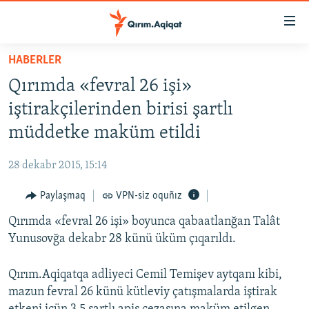
Link
açıqlığı
Esas
HABERLER
mündericege
HABERLER
Qırımda «fevral 26 işi»
qaytmaq
SİYASET
Baş
iştirakçilerinden birisi şartlı
İQTİSADİYAT
navigatsiyağa
müddetke maküm etildi
qaytmaq
CEMİYET
Qıdıruvğa
28 dekabr 2015, 15:14
MEDENİYET
qaytmaq
Paylaşmaq
VPN-siz oquñız
İNSAN AQLARI
Qırımda «fevral 26 işi» boyunca qabaatlanğan Talât
VİDEO
Yunusovğa dekabr 28 künü üküm çıqarıldı.
SÜRET
BLOGLAR
Qırım.Aqiqatqa adliyeci Cemil Temişev aytqanı kibi,
mazun fevral 26 künü kütleviy çatışmalarda iştirak
FİKİR