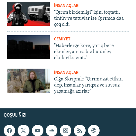
İNSAN AQLARI
"Qırım birdemligi" işini toqtattı,
tintüv ve tutuvlar ise Qırımda daa
çoq oldı
CEMİYET
"Haberlerge köre, yarıq bere
ekenler, amma biz bütünley
ekektriksizmiz"
İNSAN AQLARI
Olğa Skrıpnık: "Qırım azat etilsin
dep, insanlar yarıqsız ve suvsuz
yaşamağa azırlar"
QOŞULIÑIZ!