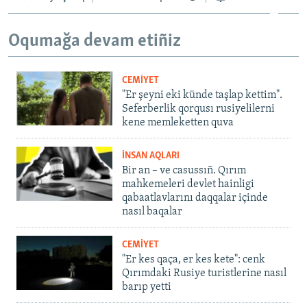
Oqumağa devam etiñiz
CEMİYET
"Er şeyni eki künde taşlap kettim".
Seferberlik qorqusı rusiyelilerni
kene memleketten quva
İNSAN AQLARI
Bir an – ve casussıñ. Qırım
mahkemeleri devlet hainligi
qabaatlavlarını daqqalar içinde
nasıl baqalar
CEMİYET
"Er kes qaça, er kes kete": cenk
Qırımdaki Rusiye turistlerine nasıl
barıp yetti