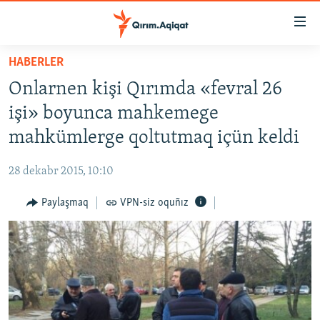
Link
açıqlığı
Esas
HABERLER
mündericege
HABERLER
Onlarnen kişi Qırımda «fevral 26
qaytmaq
SİYASET
Baş
işi» boyunca mahkemege
İQTİSADİYAT
navigatsiyağa
mahkümlerge qoltutmaq içün keldi
qaytmaq
CEMİYET
Qıdıruvğa
28 dekabr 2015, 10:10
MEDENİYET
qaytmaq
Paylaşmaq
VPN-siz oquñız
İNSAN AQLARI
VİDEO
SÜRET
BLOGLAR
FİKİR