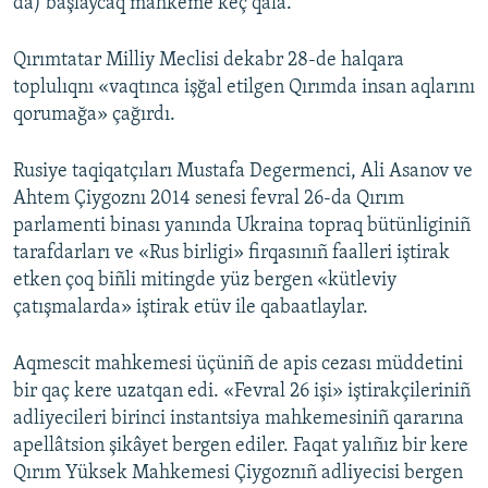
da) başlaycaq mahkeme keç qala.
Qırımtatar Milliy Meclisi dekabr 28-de halqara
toplulıqnı «vaqtınca işğal etilgen Qırımda insan aqlarını
qorumağa» çağırdı.
Rusiye taqiqatçıları Mustafa Degermenci, Ali Asanov ve
Ahtem Çiygoznı 2014 senesi fevral 26-da Qırım
parlamenti binası yanında Ukraina topraq bütünliginiñ
tarafdarları ve «Rus birligi» firqasınıñ faalleri iştirak
etken çoq biñli mitingde yüz bergen «kütleviy
çatışmalarda» iştirak etüv ile qabaatlaylar.
Aqmescit mahkemesi üçüniñ de apis cezası müddetini
bir qaç kere uzatqan edi. «Fevral 26 işi» iştirakçileriniñ
adliyecileri birinci instantsiya mahkemesiniñ qararına
apellâtsion şikâyet bergen ediler. Faqat yalıñız bir kere
Qırım Yüksek Mahkemesi Çiygoznıñ adliyecisi bergen