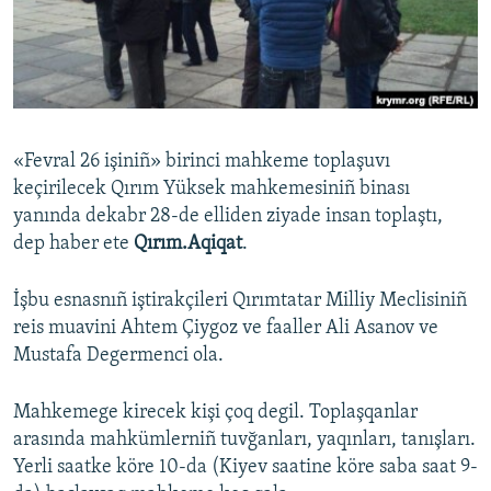
Русский
Українською
QOŞULIÑIZ!
«Fevral 26 işiniñ» birinci mahkeme toplaşuvı
keçirilecek Qırım Yüksek mahkemesiniñ binası
yanında dekabr 28-de elliden ziyade insan toplaştı,
RFE/RS bütün saytları
dep haber ete
Qırım.Aqiqat
.
İşbu esnasnıñ iştirakçileri Qırımtatar Milliy Meclisiniñ
reis muavini Ahtem Çiygoz ve faaller Ali Asanov ve
Mustafa Degermenci ola.
Mahkemege kirecek kişi çoq degil. Toplaşqanlar
arasında mahkümlerniñ tuvğanları, yaqınları, tanışları.
Yerli saatke köre 10-da (Kiyev saatine köre saba saat 9-