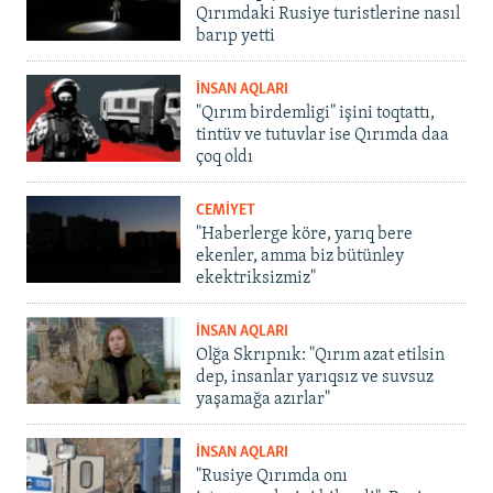
Qırımdaki Rusiye turistlerine nasıl
barıp yetti
İNSAN AQLARI
"Qırım birdemligi" işini toqtattı,
tintüv ve tutuvlar ise Qırımda daa
çoq oldı
CEMİYET
"Haberlerge köre, yarıq bere
ekenler, amma biz bütünley
ekektriksizmiz"
İNSAN AQLARI
Olğa Skrıpnık: "Qırım azat etilsin
dep, insanlar yarıqsız ve suvsuz
yaşamağa azırlar"
İNSAN AQLARI
"Rusiye Qırımda onı