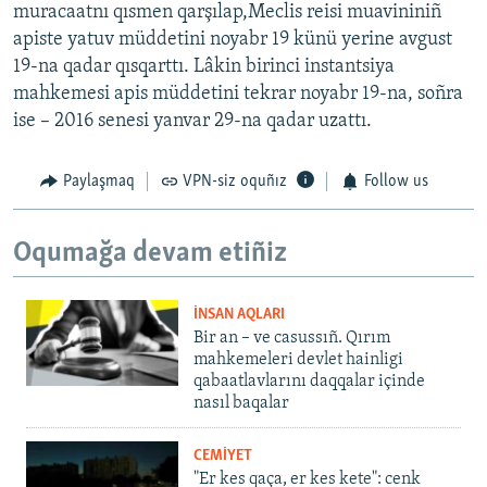
muracaatnı qısmen qarşılap,Meclis reisi muavininiñ
apiste yatuv müddetini noyabr 19 künü yerine avgust
19-na qadar qısqarttı. Lâkin birinci instantsiya
mahkemesi apis müddetini tekrar noyabr 19-na, soñra
ise – 2016 senesi yanvar 29-na qadar uzattı.
Paylaşmaq
VPN-siz oquñız
Follow us
Oqumağa devam etiñiz
İNSAN AQLARI
Bir an – ve casussıñ. Qırım
mahkemeleri devlet hainligi
qabaatlavlarını daqqalar içinde
nasıl baqalar
CEMİYET
"Er kes qaça, er kes kete": cenk