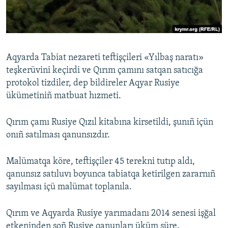
Русский
Українською
Aqyarda Tabiat nezareti teftişçileri «Yılbaş naratı»
QOŞULIÑIZ!
teşkerüvini keçirdi ve Qırım çamını satqan satıcığa
protokol tizdiler, dep bildireler Aqyar Rusiye
ükümetiniñ matbuat hızmeti.
RFE/RS bütün saytları
Qırım çamı Rusiye Qızıl kitabına kirsetildi, şunıñ içün
onıñ satılması qanunsızdır.
Malümatqa köre, teftişçiler 45 terekni tutıp aldı,
qanunsız satıluvı boyunca tabiatqa ketirilgen zararnıñ
sayılması içü malümat toplanıla.
Qırım ve Aqyarda Rusiye yarımadanı 2014 senesi işğal
etkeninden soñ Rusiye qanunları üküm süre.