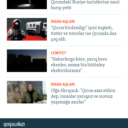
Qırımdaki Rusiye turistlerine nasıl
barıp yetti
İNSAN AQLARI
"Qırım birdemligi" işini toqtattı,
tintüv ve tutuvlar ise Qırımda daa
çoq oldı
CEMİYET
"Haberlerge köre, yarıq bere
ekenler, amma biz bütünley
ekektriksizmiz"
İNSAN AQLARI
Olğa Skrıpnık: "Qırım azat etilsin
dep, insanlar yarıqsız ve suvsuz
yaşamağa azırlar"
QOŞULIÑIZ!