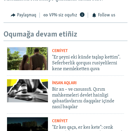
Paylaşmaq
VPN-siz oquñız
Follow us
Oqumağa devam etiñiz
CEMİYET
"Er şeyni eki künde taşlap kettim".
Seferberlik qorqusı rusiyelilerni
kene memleketten quva
İNSAN AQLARI
Bir an – ve casussıñ. Qırım
mahkemeleri devlet hainligi
qabaatlavlarını daqqalar içinde
nasıl baqalar
CEMİYET
"Er kes qaça, er kes kete": cenk