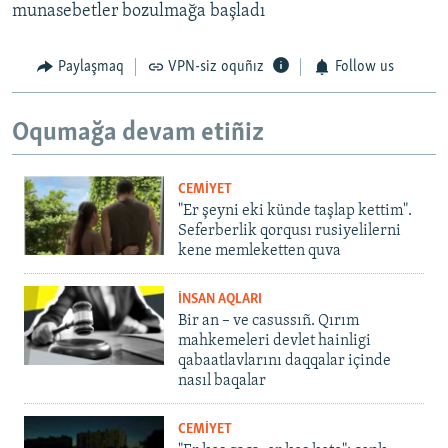
munasebetler bozulmağa başladı
Paylaşmaq
VPN-siz oquñız
Follow us
Oqumağa devam etiñiz
CEMİYET
"Er şeyni eki künde taşlap kettim".
Seferberlik qorqusı rusiyelilerni
kene memleketten quva
İNSAN AQLARI
Bir an – ve casussıñ. Qırım
mahkemeleri devlet hainligi
qabaatlavlarını daqqalar içinde
nasıl baqalar
CEMİYET