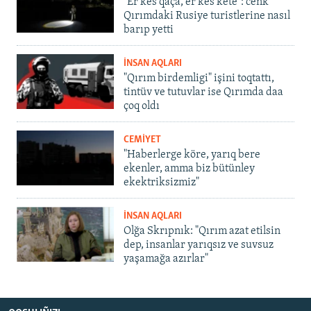
"Er kes qaça, er kes kete": cenk
Qırımdaki Rusiye turistlerine nasıl
barıp yetti
İNSAN AQLARI
"Qırım birdemligi" işini toqtattı,
tintüv ve tutuvlar ise Qırımda daa
çoq oldı
CEMİYET
"Haberlerge köre, yarıq bere
ekenler, amma biz bütünley
ekektriksizmiz"
İNSAN AQLARI
Olğa Skrıpnık: "Qırım azat etilsin
dep, insanlar yarıqsız ve suvsuz
yaşamağa azırlar"