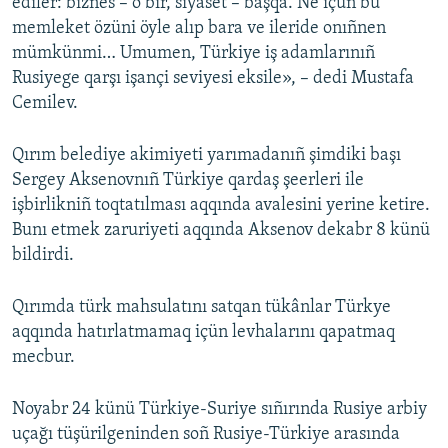
ediler: biznes – o bir, siyaset – başqa. Ne içün bu
memleket özüni öyle alıp bara ve ileride onıñnen
mümkünmi… Umumen, Türkiye iş adamlarınıñ
Rusiyege qarşı işançi seviyesi eksile», – dedi Mustafa
Cemilev.
Qırım belediye akimiyeti yarımadanıñ şimdiki başı
Sergey Aksenovnıñ Türkiye qardaş şeerleri ile
işbirlikniñ toqtatılması aqqında avalesini yerine ketire.
Bunı etmek zaruriyeti aqqında Aksenov dekabr 8 künü
bildirdi.
Qırımda türk mahsulatını satqan tükânlar Türkye
aqqında hatırlatmamaq içün levhalarını qapatmaq
mecbur.
Noyabr 24 künü Türkiye-Suriye sıñırında Rusiye arbiy
uçağı tüşürilgeninden soñ Rusiye-Türkiye arasında