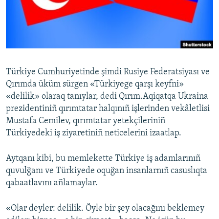
Русский
Українською
QOŞULIÑIZ!
Türkiye Cumhuriyetinde şimdi Rusiye Federatsiyası ve
Qırımda üküm sürgen «Türkiyege qarşı keyfni»
«delilik» olaraq tanıylar, dedi Qırım.Aqiqatqa Ukraina
RFE/RS bütün saytları
prezidentiniñ qırımtatar halqınıñ işlerinden vekâletlisi
Mustafa Cemilev, qırımtatar yetekçileriniñ
Türkiyedeki iş ziyaretiniñ neticelerini izaatlap.
Aytqanı kibi, bu memlekette Türkiye iş adamlarınıñ
quvulğanı ve Türkiyede oquğan insanlarnıñ casuslıqta
qabaatlavını añlamaylar.
«Olar deyler: delilik. Öyle bir şey olacağını beklemey