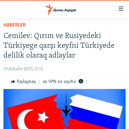
Link
açıqlığı
Esas
HABERLER
mündericege
HABERLER
Cemilev: Qırım ve Rusiyedeki
qaytmaq
SİYASET
Baş
Türkiyege qarşı keyfni Türkiyede
İQTİSADİYAT
navigatsiyağa
delilik olaraq adlaylar
qaytmaq
CEMİYET
Qıdıruvğa
19 dekabr 2015, 11:15
MEDENİYET
qaytmaq
Paylaşmaq
VPN-siz oquñız
İNSAN AQLARI
VİDEO
SÜRET
BLOGLAR
FİKİR