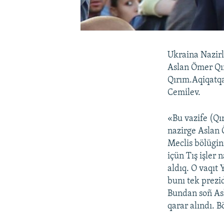
Ukraina Nazirl
Aslan Ömer Qır
Qırım.Aqiqatqa
Cemilev.
«Bu vazife (Qı
nazirge Aslan 
Meclis bölügin
içün Tış işler
aldıq. O vaqıt
bunı tek prezi
Bundan soñ Asl
qarar alındı. B