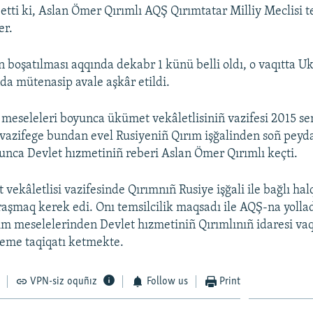
 etti ki, Aslan Ömer Qırımlı AQŞ Qırımtatar Milliy Meclisi t
er.
n boşatılması aqqında dekabr 1 künü belli oldı, o vaqıtta U
nda mütenasip avale aşkâr etildi.
eseleleri boyunca ükümet vekâletlisiniñ vazifesi 2015 se
 vazifege bundan evel Rusiyeniñ Qırım işğalinden soñ peyd
unca Devlet hızmetiniñ reberi Aslan Ömer Qırımlı keçti.
vekâletlisi vazifesinde Qırımnıñ Rusiye işğali ile bağlı hal
aşmaq kerek edi. Onı temsilcilik maqsadı ile AQŞ-na yollad
m meselelerinden Devlet hızmetiniñ Qırımlınıñ idaresi vaqt
me taqiqatı ketmekte.
VPN-siz oquñız
Follow us
Print