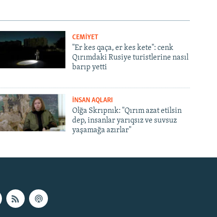
CEMİYET
"Er kes qaça, er kes kete": cenk
Qırımdaki Rusiye turistlerine nasıl
barıp yetti
İNSAN AQLARI
Olğa Skrıpnık: "Qırım azat etilsin
dep, insanlar yarıqsız ve suvsuz
yaşamağa azırlar"