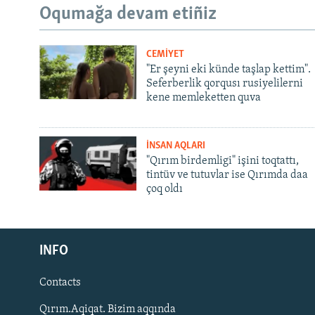
Oqumağa devam etiñiz
CEMİYET
"Er şeyni eki künde taşlap kettim".
Seferberlik qorqusı rusiyelilerni
kene memleketten quva
İNSAN AQLARI
"Qırım birdemligi" işini toqtattı,
tintüv ve tutuvlar ise Qırımda daa
çoq oldı
Русский
INFO
Українською
Contacts
QOŞULIÑIZ!
Qırım.Aqiqat. Bizim aqqında