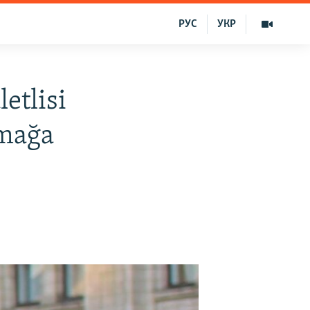
РУС
УКР
etlisi
şmağa