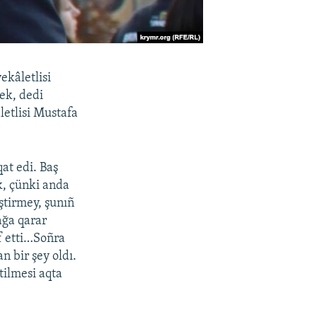
ekâletlisi
ek, dedi
letlisi Mustafa
at edi. Baş
k, çünki anda
ştirmey, şunıñ
ağa qarar
f etti…Soñra
 bir şey oldı.
tilmesi aqta