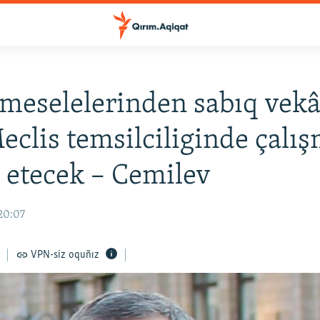
meselelerinden sabıq vekâl
clis temsilciliginde çalı
etecek – Cemilev
20:07
VPN-siz oquñız