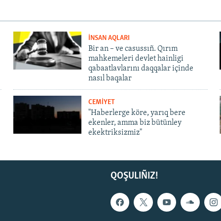
İNSAN AQLARI
Bir an – ve casussıñ. Qırım
mahkemeleri devlet hainligi
qabaatlavlarını daqqalar içinde
nasıl baqalar
CEMİYET
"Haberlerge köre, yarıq bere
ekenler, amma biz bütünley
ekektriksizmiz"
QOŞULIÑIZ!