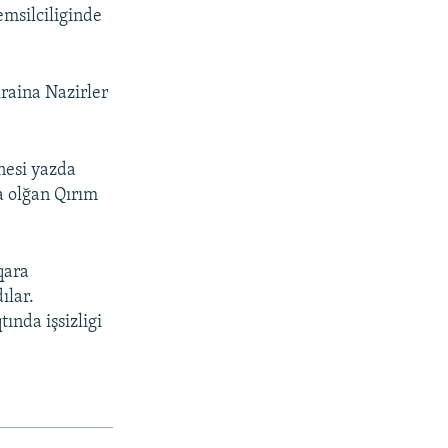
emsilciliginde
kraina Nazirler
nesi yazda
a olğan Qırım
qara
ılar.
ında işsizligi