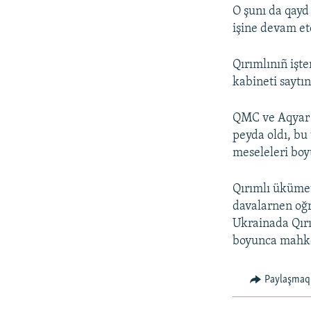
O şunı da qayd
işine devam et
Qırımlınıñ işte
kabineti saytı
QMC ve Aqyar m
peyda oldı, bu
meseleleri boy
Qırımlı ükümet 
davalarnen oğr
Ukrainada Qırı
boyunca mahke
Paylaşmaq