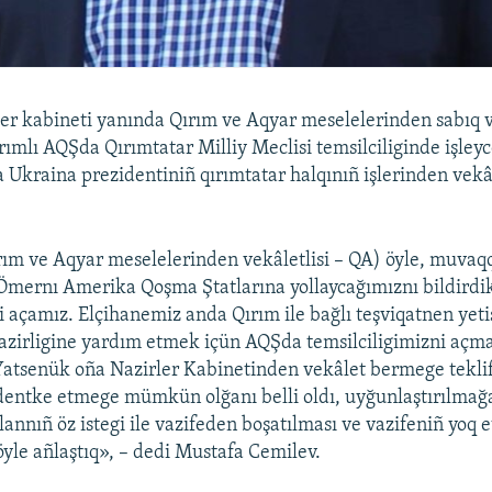
er kabineti yanında Qırım ve Aqyar meselelerinden sabıq v
ımlı AQŞda Qırımtatar Milliy Meclisi temsilciliginde işleyc
 Ukraina prezidentiniñ qırımtatar halqınıñ işlerinden vekâ
rım ve Aqyar meselelerinden vekâletlisi – QA) öyle, muvaqq
Ömernı Amerika Qoşma Ştatlarına yollaycağımıznı bildirdi
i açamız. Elçihanemiz anda Qırım ile bağlı teşviqatnen yeti
 nazirligine yardım etmek içün AQŞda temsilciligimizni açm
 Yatsenük oña Nazirler Kabinetinden vekâlet bermege tekli
dentke etmege mümkün olğanı belli oldı, uyğunlaştırılmağan
annıñ öz istegi ile vazifeden boşatılması ve vazifeniñ yoq e
öyle añlaştıq», – dedi Mustafa Cemilev.