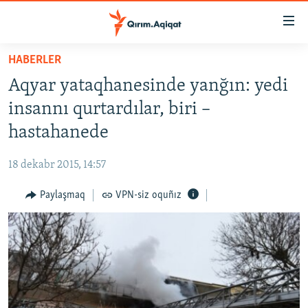
Link
açıqlığı
Esas
HABERLER
mündericege
HABERLER
Aqyar yataqhanesinde yanğın: yedi
qaytmaq
SİYASET
Baş
insannı qurtardılar, biri –
İQTİSADİYAT
navigatsiyağa
hastahanede
qaytmaq
CEMİYET
Qıdıruvğa
18 dekabr 2015, 14:57
MEDENİYET
qaytmaq
Paylaşmaq
VPN-siz oquñız
İNSAN AQLARI
VİDEO
SÜRET
BLOGLAR
FİKİR