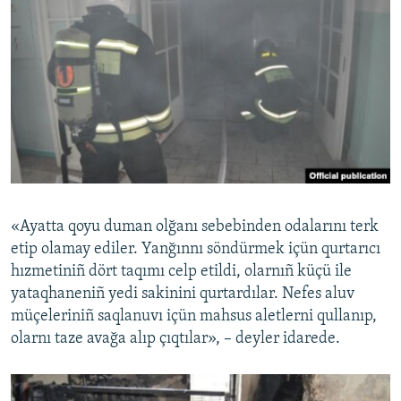
«Ayatta qoyu duman olğanı sebebinden odalarını terk
etip olamay ediler. Yanğınnı söndürmek içün qurtarıcı
hızmetiniñ dört taqımı celp etildi, olarnıñ küçü ile
yataqhaneniñ yedi sakinini qurtardılar. Nefes aluv
müçeleriniñ saqlanuvı içün mahsus aletlerni qullanıp,
olarnı taze avağa alıp çıqtılar», – deyler idarede.