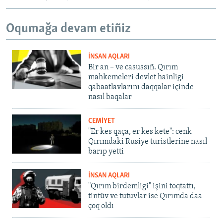
Oqumağa devam etiñiz
İNSAN AQLARI
Bir an – ve casussıñ. Qırım
mahkemeleri devlet hainligi
qabaatlavlarını daqqalar içinde
nasıl baqalar
CEMİYET
"Er kes qaça, er kes kete": cenk
Qırımdaki Rusiye turistlerine nasıl
barıp yetti
İNSAN AQLARI
"Qırım birdemligi" işini toqtattı,
tintüv ve tutuvlar ise Qırımda daa
çoq oldı