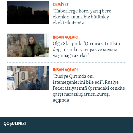
CEMİYET
"Haberlerge köre, yarıq bere
ekenler, amma biz bütünley
ekektriksizmiz"
İNSAN AQLARI
Olğa Skrıpnık: "Qırım azat etilsin
dep, insanlar yarıqsız ve suvsuz
yaşamağa azırlar"
İNSAN AQLARI
"Rusiye Qırımda onı
istemegenlerini bile edi". Rusiye
Federatsiyasınıñ Qırımdaki cenkke
qarşı narazılıqlarnen küreşi
aqqında
QOŞULIÑIZ!