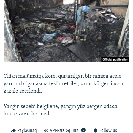
Olğan malümatqa köre, qurtarılğan bir şahısnı acele
yardım brigadasına teslim ettiler, zarar körgen insan
gaz ile zeerlendi.
Yanğın sebebi belgilene, yanğın yüz bergen odada
kimse zarar körmedi..
Paylaşmaq
VPN-siz oquñız
Follow us