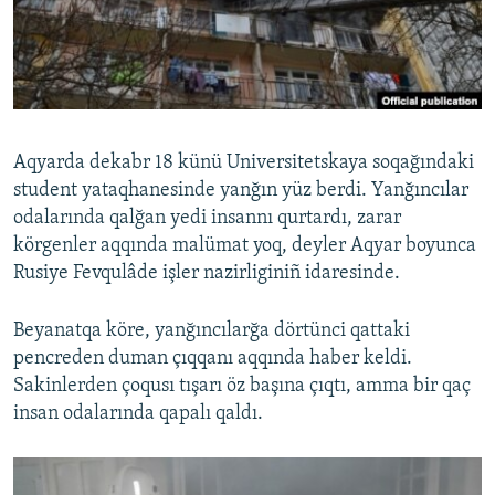
Русский
Українською
QOŞULIÑIZ!
Aqyarda dekabr 18 künü Universitetskaya soqağındaki
student yataqhanesinde yanğın yüz berdi. Yanğıncılar
odalarında qalğan yedi insannı qurtardı, zarar
RFE/RS bütün saytları
körgenler aqqında malümat yoq, deyler Aqyar boyunca
Rusiye Fevqulâde işler nazirliginiñ idaresinde.
Beyanatqa köre, yanğıncılarğa dörtünci qattaki
pencreden duman çıqqanı aqqında haber keldi.
Sakinlerden çoqusı tışarı öz başına çıqtı, amma bir qaç
insan odalarında qapalı qaldı.