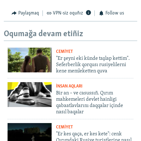
Paylaşmaq
VPN-siz oquñız
Follow us
Oqumağa devam etiñiz
CEMİYET
"Er şeyni eki künde taşlap kettim".
Seferberlik qorqusı rusiyelilerni
kene memleketten quva
İNSAN AQLARI
Bir an – ve casussıñ. Qırım
mahkemeleri devlet hainligi
qabaatlavlarını daqqalar içinde
nasıl baqalar
CEMİYET
"Er kes qaça, er kes kete": cenk
Qırımdaki Rusiye turistlerine nasıl