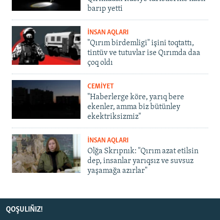
barıp yetti
İNSAN AQLARI
"Qırım birdemligi" işini toqtattı,
tintüv ve tutuvlar ise Qırımda daa
çoq oldı
CEMİYET
"Haberlerge köre, yarıq bere
ekenler, amma biz bütünley
ekektriksizmiz"
İNSAN AQLARI
Olğa Skrıpnık: "Qırım azat etilsin
dep, insanlar yarıqsız ve suvsuz
yaşamağa azırlar"
QOŞULIÑIZ!