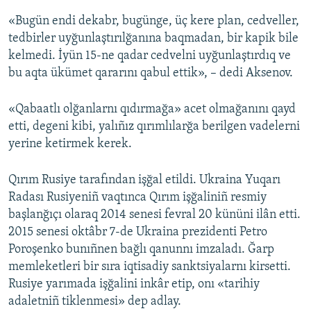
«Bugün endi dekabr, bugünge, üç kere plan, cedveller,
tedbirler uyğunlaştırılğanına baqmadan, bir kapik bile
kelmedi. İyün 15-ne qadar cedvelni uyğunlaştırdıq ve
bu aqta ükümet qararını qabul ettik», – dedi Aksenov.
«Qabaatlı olğanlarnı qıdırmağa» acet olmağanını qayd
etti, degeni kibi, yalıñız qırımlılarğa berilgen vadelerni
yerine ketirmek kerek.
Qırım Rusiye tarafından işğal etildi. Ukraina Yuqarı
Radası Rusiyeniñ vaqtınca Qırım işğaliniñ resmiy
başlanğıçı olaraq 2014 senesi fevral 20 kününi ilân etti.
2015 senesi oktâbr 7-de Ukraina prezidenti Petro
Poroşenko bunıñnen bağlı qanunnı imzaladı. Ğarp
memleketleri bir sıra iqtisadiy sanktsiyalarnı kirsetti.
Rusiye yarımada işğalini inkâr etip, onı «tarihiy
adaletniñ tiklenmesi» dep adlay.