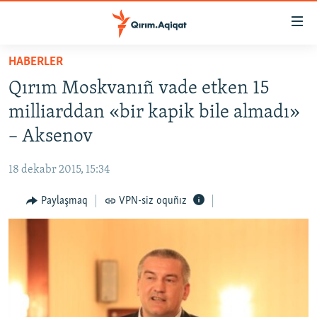
Link
açıqlığı
Esas
HABERLER
mündericege
HABERLER
Qırım Moskvanıñ vade etken 15
qaytmaq
SİYASET
Baş
milliarddan «bir kapik bile almadı»
İQTİSADİYAT
navigatsiyağa
– Aksenov
qaytmaq
CEMİYET
Qıdıruvğa
18 dekabr 2015, 15:34
MEDENİYET
qaytmaq
Paylaşmaq
VPN-siz oquñız
İNSAN AQLARI
VİDEO
SÜRET
BLOGLAR
FİKİR