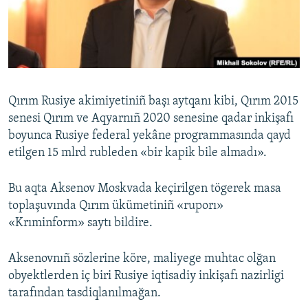
Русский
Українською
QOŞULIÑIZ!
Qırım Rusiye akimiyetiniñ başı aytqanı kibi, Qırım 2015
senesi Qırım ve Aqyarnıñ 2020 senesine qadar inkişafı
boyunca Rusiye federal yekâne programmasında qayd
RFE/RS bütün saytları
etilgen 15 mlrd rubleden «bir kapik bile almadı».
Bu aqta Aksenov Moskvada keçirilgen tögerek masa
toplaşuvında Qırım ükümetiniñ «ruporı»
«Krıminform» saytı bildire.
Aksenovnıñ sözlerine köre, maliyege muhtac olğan
obyektlerden iç biri Rusiye iqtisadiy inkişafı nazirligi
tarafından tasdiqlanılmağan.