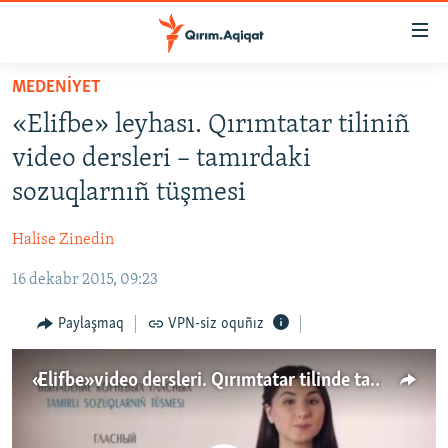
Link
açıqlığı
Esas
MEDENİYET
mündericege
HABERLER
«Elifbe» leyhası. Qırımtatar tiliniñ
qaytmaq
SİYASET
Baş
video dersleri – tamırdaki
İQTİSADİYAT
navigatsiyağa
sozuqlarnıñ tüşmesi
qaytmaq
CEMİYET
Qıdıruvğa
Halise Zinedin
MEDENİYET
qaytmaq
16 dekabr 2015, 09:23
İNSAN AQLARI
VİDEO
Paylaşmaq
VPN-siz oquñız
SÜRET
«Elifbe» video dersleri. Qırımtatar tilinde tamırdaki sozuqlarnıñ tüşmesi aqqında
BLOGLAR
FİKİR