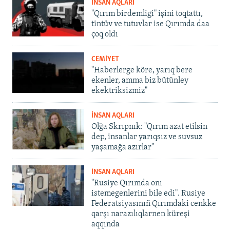
İNSAN AQLARI
"Qırım birdemligi" işini toqtattı,
tintüv ve tutuvlar ise Qırımda daa
çoq oldı
CEMİYET
"Haberlerge köre, yarıq bere
ekenler, amma biz bütünley
ekektriksizmiz"
İNSAN AQLARI
Olğa Skrıpnık: "Qırım azat etilsin
dep, insanlar yarıqsız ve suvsuz
yaşamağa azırlar"
İNSAN AQLARI
"Rusiye Qırımda onı
istemegenlerini bile edi". Rusiye
Federatsiyasınıñ Qırımdaki cenkke
qarşı narazılıqlarnen küreşi
aqqında