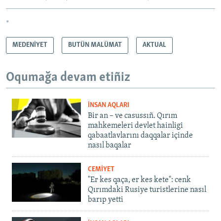
*
MEDENİYET
BUTÜN MALÜMAT
AKTUAL
Oqumağa devam etiñiz
İNSAN AQLARI
Bir an – ve casussıñ. Qırım
mahkemeleri devlet hainligi
qabaatlavlarını daqqalar içinde
nasıl baqalar
CEMİYET
"Er kes qaça, er kes kete": cenk
Qırımdaki Rusiye turistlerine nasıl
barıp yetti