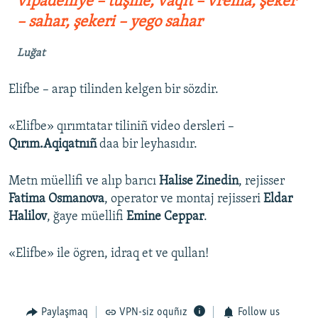
vıpadeniye – tüşme, vaqıt – vremâ, şeker
– sahar, şekeri – yego sahar
Luğat
Elifbe – arap tilinden kelgen bir sözdir.
«Elifbe» qırımtatar tiliniñ video dersleri –
Qırım.Aqiqatnıñ
daa bir leyhasıdır.
Metn müellifi ve alıp barıcı
Halise Zinedin
, rejisser
Fatima Osmanova
, operator ve montaj rejisseri
Eldar
Halilov
, ğaye müellifi
Emine Ceppar
.
«Elifbe» ile ögren, idraq et ve qullan!
Paylaşmaq
VPN-siz oquñız
Follow us