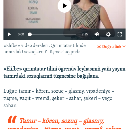
No media source currently available
Русский
Українською
0:00
2:15
QOŞULIÑIZ!
«Elifbe» video dersleri. Qırımtatar tilinde
Doğru link
tamırdaki sozuqlarnıñ tüşmesi aqqında
RFE/RS bütün saytları
«Elifbe» qırımtatar tilini ögrenüv leyhasınıñ yañı yayını
tamırdaki sozuqlarnıñ tüşmesine bağışlana.
Luğat: tamır – kören, sozuq – glasnıy, vıpadeniye –
tüşme, vaqıt – vremâ, şeker – sahar, şekeri – yego
sahar.
Tamır – kören, sozuq – glasnıy,