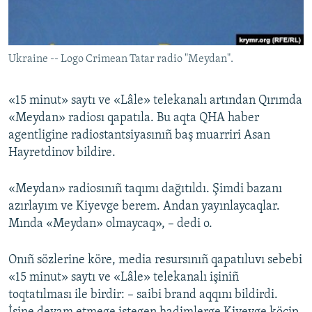
Русский
Українською
Ukraine -- Logo Crimean Tatar radio "Meydan".
QOŞULIÑIZ!
«15 minut» saytı ve «Lâle» telekanalı artından Qırımda
«Meydan» radiosı qapatıla. Bu aqta QHA haber
agentligine radiostantsiyasınıñ baş muarriri Asan
RFE/RS bütün saytları
Hayretdinov bildire.
«Meydan» radiosınıñ taqımı dağıtıldı. Şimdi bazanı
azırlayım ve Kiyevge berem. Andan yayınlaycaqlar.
Mında «Meydan» olmaycaq», – dedi o.
Onıñ sözlerine köre, media resursınıñ qapatıluvı sebebi
«15 minut» saytı ve «Lâle» telekanalı işiniñ
toqtatılması ile birdir: – saibi brand aqqını bildirdi.