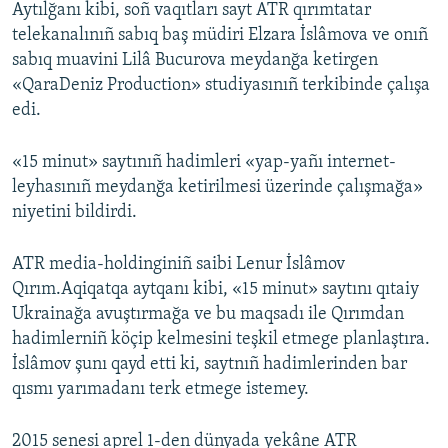
Aytılğanı kibi, soñ vaqıtları sayt ATR qırımtatar
telekanalınıñ sabıq baş müdiri Elzara İslâmova ve onıñ
sabıq muavini Lilâ Bucurova meydanğa ketirgen
«QaraDeniz Production» studiyasınıñ terkibinde çalışa
edi.
«15 minut» saytınıñ hadimleri «yap-yañı internet-
leyhasınıñ meydanğa ketirilmesi üzerinde çalışmağa»
niyetini bildirdi.
ATR media-holdinginiñ saibi Lenur İslâmov
Qırım.Aqiqatqa aytqanı kibi, «15 minut» saytını qıtaiy
Ukrainağa avuştırmağa ve bu maqsadı ile Qırımdan
hadimlerniñ köçip kelmesini teşkil etmege planlaştıra.
İslâmov şunı qayd etti ki, saytnıñ hadimlerinden bar
qısmı yarımadanı terk etmege istemey.
2015 senesi aprel 1-den dünyada yekâne ATR