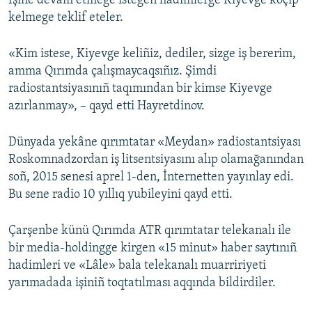
İşine devam etmege istegen hadimlerge Kiyevge köçip
kelmege teklif eteler.
«Kim istese, Kiyevge keliñiz, dediler, sizge iş bererim,
amma Qırımda çalışmaycaqsıñız. Şimdi
radiostantsiyasınıñ taqımından bir kimse Kiyevge
azırlanmay», – qayd etti Hayretdinov.
Dünyada yekâne qırımtatar «Meydan» radiostantsiyası
Roskomnadzordan iş litsentsiyasını alıp olamağanından
soñ, 2015 senesi aprel 1-den, İnternetten yayınlay edi.
Bu sene radio 10 yıllıq yubileyini qayd etti.
Çarşenbe künü Qırımda ATR qırımtatar telekanalı ile
bir media-holdingge kirgen «15 minut» haber saytınıñ
hadimleri ve «Lâle» bala telekanalı muarririyeti
yarımadada işiniñ toqtatılması aqqında bildirdiler.