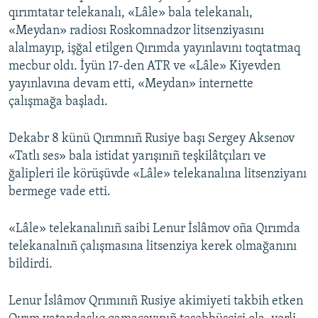
qırımtatar telekanalı, «Lâle» bala telekanalı,
«Meydan» radiosı Roskomnadzor litsenziyasını
alalmayıp, işğal etilgen Qırımda yayınlavını toqtatmaq
mecbur oldı. İyün 17-den ATR ve «Lâle» Kiyevden
yayınlavına devam etti, «Meydan» internette
çalışmağa başladı.
Dekabr 8 künü Qırımnıñ Rusiye başı Sergey Aksenov
«Tatlı ses» bala istidat yarışınıñ teşkilâtçıları ve
ğalipleri ile körüşüvde «Lâle» telekanalına litsenziyanı
bermege vade etti.
«Lâle» telekanalınıñ saibi Lenur İslâmov oña Qırımda
telekanalnıñ çalışmasına litsenziya kerek olmağanını
bildirdi.
Lenur İslâmov Qrımınıñ Rusiye akimiyeti takbih etken