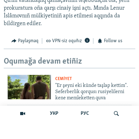
Qırım vatandaşlıq qamaçavınıñ teşebbüsçisi ola, yerli
prokuratura oña qarşı cinaiy işni açtı. Mında Lenur
İslâmovnıñ mülkiyetiniñ apis etilmesi aqqında da
bildirgen ediler.
Paylaşmaq
VPN-siz oquñız
Follow us
Oqumağa devam etiñiz
CEMİYET
"Er şeyni eki künde taşlap kettim".
Seferberlik qorqusı rusiyelilerni
kene memleketten quva
İNSAN AQLARI
УКР
РУС
Bir an – ve casussıñ. Qırım
mahkemeleri devlet hainligi
qabaatlavlarını daqqalar içinde
nasıl baqalar