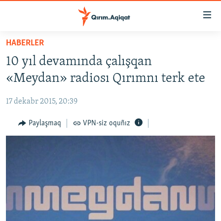
Link
açıqlığı
Esas
HABERLER
mündericege
HABERLER
10 yıl devamında çalışqan
qaytmaq
SİYASET
Baş
«Meydan» radiosı Qırımnı terk ete
İQTİSADİYAT
navigatsiyağa
qaytmaq
17 dekabr 2015, 20:39
CEMİYET
Qıdıruvğa
MEDENİYET
Paylaşmaq
VPN-siz oquñız
qaytmaq
İNSAN AQLARI
VİDEO
SÜRET
BLOGLAR
FİKİR