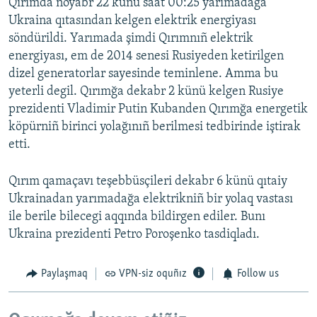
Qırımda noyabr 22 künü saat 00:25 yarımadağa
Ukraina qıtasından kelgen elektrik energiyası
söndürildi. Yarımada şimdi Qırımnıñ elektrik
energiyası, em de 2014 senesi Rusiyeden ketirilgen
dizel generatorlar sayesinde teminlene. Amma bu
yeterli degil. Qırımğa dekabr 2 künü kelgen Rusiye
prezidenti Vladimir Putin Kubanden Qırımğa energetik
köpürniñ birinci yolağınıñ berilmesi tedbirinde iştirak
etti.
Qırım qamaçavı teşebbüsçileri dekabr 6 künü qıtaiy
Ukrainadan yarımadağa elektrikniñ bir yolaq vastası
ile berile bilecegi aqqında bildirgen ediler. Bunı
Ukraina prezidenti Petro Poroşenko tasdiqlаdı.
Paylaşmaq
VPN-siz oquñız
Follow us