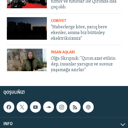
tintüv ve tutuvlar ise Qırımda daa
çoq oldı
CEMİYET
"Haberlerge köre, yarıq bere
ekenler, amma biz bütünley
ekektriksizmiz"
İNSAN AQLARI
Olğa Skrıpnık: "Qırım azat etilsin
dep, insanlar yarıqsız ve suvsuz
yaşamağa azırlar"
QOŞULIÑIZ!
INFO