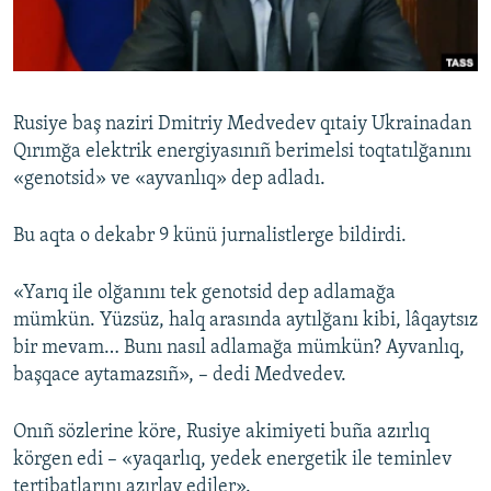
Русский
Українською
Rusiye baş naziri Dmitriy Medvedev qıtaiy Ukrainadan
QOŞULIÑIZ!
Qırımğa elektrik energiyasınıñ berimelsi toqtatılğanını
«genotsid» ve «ayvanlıq» dep adladı.
Bu aqta o dekabr 9 künü jurnalistlerge bildirdi.
RFE/RS bütün saytları
«Yarıq ile olğanını tek genotsid dep adlamağa
mümkün. Yüzsüz, halq arasında aytılğanı kibi, lâqaytsız
bir mevam… Bunı nasıl adlamağa mümkün? Ayvanlıq,
başqace aytamazsıñ», – dedi Medvedev.
Onıñ sözlerine köre, Rusiye akimiyeti buña azırlıq
körgen edi – «yaqarlıq, yedek energetik ile teminlev
tertibatlarını azırlay ediler».