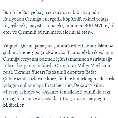
Bunıñ ile Rusiye baş naziri aytqanı kibi, yaqında
Rusiyeden Qırımğa energetik köpürniñ ekinci yolağı
tüşürilecek, mayısta – daa eki, umumen 800 MVt teşkil
eter ve Qırımnıñ bütün meselelerini al eter».
Yaqında Qırım qamaçavı ştabınıñ reberi Lenur İslâmov
ştab «Ukrenergo»ğa «Kahovka-Titan» elektrik yolağını
Qırımğa ceryannı bermek içün tamamınen azırlamağa
ruhset bergenini bildirdi. Qırımtatar Milliy Meclisiniñ
reisi, Ukraina Yuqarı Radasınıñ deputatı Refat
Çubarovnıñ sözlerine köre, faaller tamirlengen elektrik
yolağını qullanmağa fırsat berirler. Dekabr 7 künü
«Pravıy sektor» ve «Aydar» temsilcileri bunıñ ile razı
olmağanlarını ve aktsiyada artıq iştirak etmeycegini
bildirdiler.