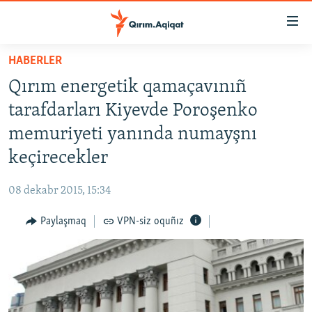
Link
açıqlığı
Esas
HABERLER
mündericege
HABERLER
Qırım energetik qamaçavınıñ
qaytmaq
SİYASET
Baş
tarafdarları Kiyevde Poroşenko
İQTİSADİYAT
navigatsiyağa
memuriyeti yanında numayşnı
qaytmaq
CEMİYET
keçirecekler
Qıdıruvğa
MEDENİYET
qaytmaq
08 dekabr 2015, 15:34
İNSAN AQLARI
Paylaşmaq
VPN-siz oquñız
VİDEO
SÜRET
BLOGLAR
FİKİR