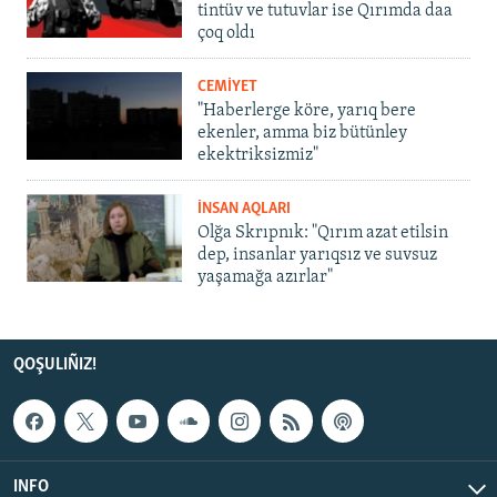
tintüv ve tutuvlar ise Qırımda daa
çoq oldı
CEMİYET
"Haberlerge köre, yarıq bere
ekenler, amma biz bütünley
ekektriksizmiz"
İNSAN AQLARI
Olğa Skrıpnık: "Qırım azat etilsin
dep, insanlar yarıqsız ve suvsuz
yaşamağa azırlar"
QOŞULIÑIZ!
INFO