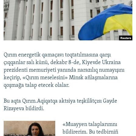
Русский
Українською
QOŞULIÑIZ!
Qırım energetik qamaçavı toqtatılmasına qarşı
çıqqanlar salı künü, dekabr 8-de, Kiyevde Ukraina
RFE/RS bütün saytları
prezidenti memuriyeti yanında narazılıq numayışını
keçirip, «Qırım meselesini» Minsk añlaşmalarına
qoşmağa talap etecek olalar.
Bu aqta Qırım.Aqiqatqa aktsiya teşkilâtçısı Gayde
Rizayeva bildirdi.
«Muayyen talaplarımnı
bildirerim. Bu tedbirniñ