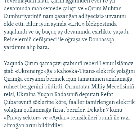
Yevromaydan faali. Qırım işğalinden evel 10 yıl
devamında mahkemede çalıştı ve «Qırım Muhtar
Cumhuriyetiniñ nam qazanğan adliyecisi» unvanını
elde etti. Bıltır iyün ayında «LHC» blokpostında
yaqalandı ve üç buçuq ay devamında esirlikte yaşadı.
Reinelerniñ deñişmesi ile oğraşa ve Donbassqa
yardımnı alıp bara.
Yaqında Qırım qamaçavı ştabınıñ reberi Lenur İslâmov
ştab «Ukrenergo»ğa «Kahovka-Titan» elektrik yolağını
Qırımğa ceryannı bermek içün tamamınen azırlamağa
ruhset bergenini bildirdi. Qırımtatar Milliy Mecelisiniñ
reisi, Ukraina Yuqarı Radasınıñ deputatı Refat
Çubarovnıñ sözlerine köre, faaller tamirlengen elektrik
yolağını qullanmağa fırsat berirler. Dekabr 7 künü
«Pravıy sektor» ve «Aydar» temsilcileri bunıñ ile razı
olmağanlarını bildirdiler.