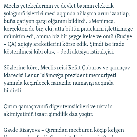
Meclis yetekçileriniñ ve devlet başınıñ elektrik
yolağınıñ işlettirilmesi aqqında añlaşmalarını izaatlap,
buña qatiyen qarşı olğanını bildirdi. «Menimce,
kerçekten de bir, eki, atta bütün pıtaqlarnı işlettirmege
mümkün edi, amma biz bir şeyge kelse ve onıñ (Rusiye
– QA) aqiqiy areketlerini körse edik. Şimdi ise irade
kösterilmesi kibi ola», – dedi aktsiya iştirakçisi.
Sözlerine köre, Meclis reisi Refat Çubarov ve qamaçav
idarecisi Lenur İslâmovğa prezident memuriyeti
yanında keçirilecek narazılıq numayışı aqqında
bildirdi.
Qırım qamaçavınıñ diger temsilcileri ve ukrain
akimiyetiniñ izaatı şimdilik daa yoqtır.
Gayde Rizayeva – Qırımdan mecburen köçip kelgen