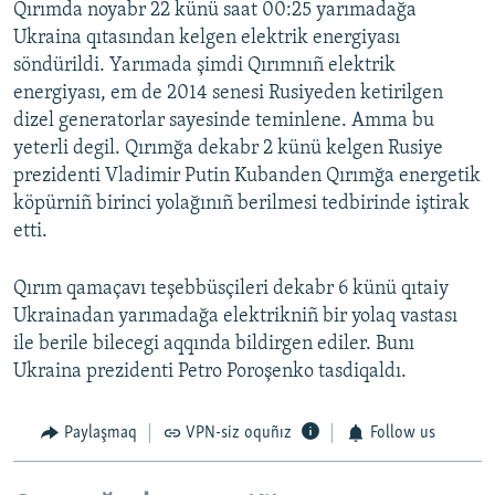
Qırımda noyabr 22 künü saat 00:25 yarımadağa
Ukraina qıtasından kelgen elektrik energiyası
söndürildi. Yarımada şimdi Qırımnıñ elektrik
energiyası, em de 2014 senesi Rusiyeden ketirilgen
dizel generatorlar sayesinde teminlene. Amma bu
yeterli degil. Qırımğa dekabr 2 künü kelgen Rusiye
prezidenti Vladimir Putin Kubanden Qırımğa energetik
köpürniñ birinci yolağınıñ berilmesi tedbirinde iştirak
etti.
Qırım qamaçavı teşebbüsçileri dekabr 6 künü qıtaiy
Ukrainadan yarımadağa elektrikniñ bir yolaq vastası
ile berile bilecegi aqqında bildirgen ediler. Bunı
Ukraina prezidenti Petro Poroşenko tasdiqaldı.
Paylaşmaq
VPN-siz oquñız
Follow us