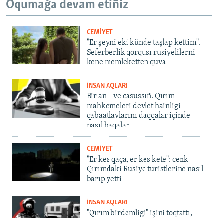
Oqumağa devam etiñiz
CEMİYET
"Er şeyni eki künde taşlap kettim".
Seferberlik qorqusı rusiyelilerni
kene memleketten quva
İNSAN AQLARI
Bir an – ve casussıñ. Qırım
mahkemeleri devlet hainligi
qabaatlavlarını daqqalar içinde
nasıl baqalar
CEMİYET
"Er kes qaça, er kes kete": cenk
Qırımdaki Rusiye turistlerine nasıl
barıp yetti
İNSAN AQLARI
"Qırım birdemligi" işini toqtattı,