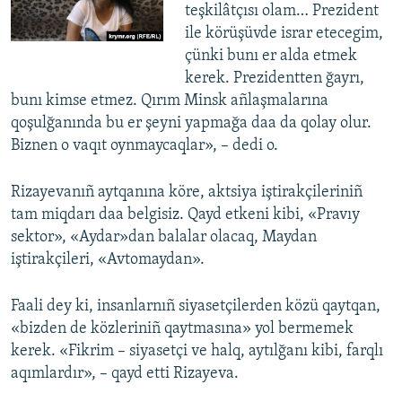
teşkilâtçısı olam… Prezident
ile körüşüvde israr etecegim,
çünki bunı er alda etmek
kerek. Prezidentten ğayrı,
bunı kimse etmez. Qırım Minsk añlaşmalarına
qoşulğanında bu er şeyni yapmağa daa da qolay olur.
Biznen o vaqıt oynmaycaqlar», – dedi o.
Rizayevanıñ aytqanına köre, aktsiya iştirakçileriniñ
tam miqdarı daa belgisiz. Qayd etkeni kibi, «Pravıy
sektor», «Aydar»dan balalar olacaq, Maydan
iştirakçileri, «Avtomaydan».
Faali dey ki, insanlarnıñ siyasetçilerden közü qaytqan,
«bizden de közleriniñ qaytmasına» yol bermemek
kerek. «Fikrim – siyasetçi ve halq, aytılğanı kibi, farqlı
aqımlardır», – qayd etti Rizayeva.